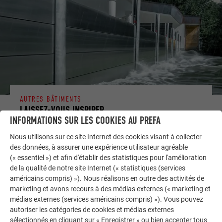
AUTRES BÂTIMENTS
LAISSEZ-VOUS INSPIRER
INFORMATIONS SUR LES COOKIES AU PREFA
La galerie de références PREFA démontre la
Nous utilisons sur ce site Internet des cookies visant à collecter
polyvalence de l’aluminium. Découvrez d’autres projets
des données, à assurer une expérience utilisateur agréable
impressionnants avec les solutions en aluminium
(« essentiel ») et afin d'établir des statistiques pour l'amélioration
de la qualité de notre site Internet (« statistiques (services
durables de PREFA pour toitures, systèmes solaires et
américains compris) »). Nous réalisons en outre des activités de
façades.
marketing et avons recours à des médias externes (« marketing et
médias externes (services américains compris) »). Vous pouvez
autoriser les catégories de cookies et médias externes
VOIR DAVANTAGE DE RÉFÉRENCES
sélectionnés en cliquant sur « Enregistrer » ou bien accepter tous