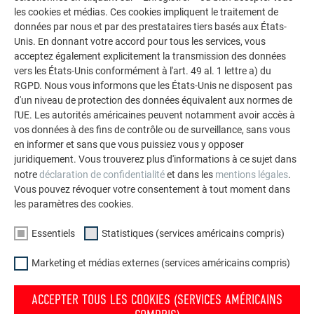
les cookies et médias. Ces cookies impliquent le traitement de
données par nous et par des prestataires tiers basés aux États-
Unis. En donnant votre accord pour tous les services, vous
acceptez également explicitement la transmission des données
vers les États-Unis conformément à l'art. 49 al. 1 lettre a) du
RGPD. Nous vous informons que les États-Unis ne disposent pas
d'un niveau de protection des données équivalent aux normes de
l'UE. Les autorités américaines peuvent notamment avoir accès à
vos données à des fins de contrôle ou de surveillance, sans vous
en informer et sans que vous puissiez vous y opposer
juridiquement. Vous trouverez plus d'informations à ce sujet dans
notre
déclaration de confidentialité
et dans les
mentions légales
.
Vous pouvez révoquer votre consentement à tout moment dans
les paramètres des cookies.
Essentiels
Statistiques (services américains compris)
Commander gratuitement des prospectus PREFA
Marketing et médias externes (services américains compris)
Toiture, façade, solaire, gouttières et protection contre les
crues – avec les produits PREFA en aluminium, votre maison
ACCEPTER TOUS LES COOKIES (SERVICES AMÉRICAINS
est non seulement jolie, mais aussi bien protégée !