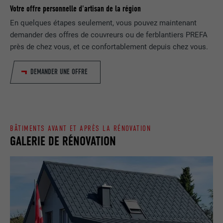
(p. ex. 10 ou 20) et si le filtre Google
Votre offre personnelle d'artisan de la région
FOURNISSEUR
Google Universal Analytics
SafeSearch doit être activé ou non.
En quelques étapes seulement, vous pouvez maintenant
demander des offres de couvreurs ou de ferblantiers PREFA
EXPIRATION
1 jour
près de chez vous, et ce confortablement depuis chez vous.
NOM
lang
Enregistre un identifiant unique utilisé
pour générer des données statistiques
DEMANDER UNE OFFRE
FOURNISSEUR
ads.linkedin.com
UTILITÉ
sur la manière dont l'utilisateur utilise le
site Internet.
EXPIRATION
Session
Enregistre la langue choisie par
UTILITÉ
NOM
_gaexp
BÂTIMENTS AVANT ET APRÈS LA RÉNOVATION
l'utilisateur pour un site Internet.
GALERIE DE RÉNOVATION
FOURNISSEUR
Google Optimize
NOM
lang
EXPIRATION
90 jours
FOURNISSEUR
LinkedIn
Est placé afin de tester si le navigateur
UTILITÉ
autorise l'utilisation de cookies. Ne
EXPIRATION
Session
contient aucun élément d'identification.