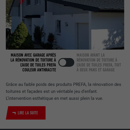
Utilisé par LinkedIn lorsqu'un site
UTILITÉ
Internet contient une fenêtre « Suivez-
nous » intégrée.
NOM
bcookie
FOURNISSEUR
LinkedIn
MAISON AVEC GARAGE APRÈS
MAISON AVANT LA
LA RÉNOVATION DE TOITURE À
RÉNOVATION DE TOITURE À
EXPIRATION
2 ans
L’AIDE DE TUILES PREFA
L’AIDE DE TUILES PREFA, TOIT
COULEUR ANTHRACITE
À DEUX PANS ET GARAGE
Utilisé par le service de réseau social
UTILITÉ
LinkedIn pour suivre l'utilisation de
Grâce au faible poids des produits PREFA, la rénovation des
services intégrés.
toitures et façades est un véritable jeu d’enfant.
L’intervention esthétique en met aussi plein la vue.
NOM
bscookie
LIRE LA SUITE
FOURNISSEUR
LinkedIn