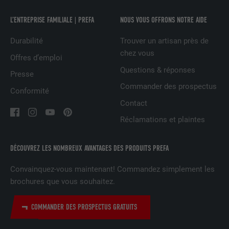
EXPIRATION
2 ans
L’ENTREPRISE FAMILIALE | PREFA
NOUS VOUS OFFRONS NOTRE AIDE
Utilisé par le service de réseau social
Durabilité
Trouver un artisan près de
UTILITÉ
LinkedIn pour suivre l'utilisation de
chez vous
services intégrés
Offres d’emploi
Questions & réponses
Presse
Commander des prospectus
NOM
UserMatchHistory
Conformité
Contact
FOURNISSEUR
LinkedIn
Réclamations et plaintes
EXPIRATION
29 jours
DÉCOUVREZ LES NOMBREUX AVANTAGES DES PRODUITS PREFA
Est utilisé pour suivre l'utilisateur sur
plusieurs sites Internet afin d'afficher de
Convainquez-vous maintenant! Commandez simplement les
UTILITÉ
la publicité adaptée aux préférences de
brochures que vous souhaitez.
l'utilisateur.
COMMANDER DES PROSPECTUS GRATUITS
NOM
lidc