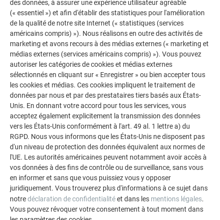
des données, à assurer une expérience utilisateur agréable
(« essentiel ») et afin d'établir des statistiques pour l'amélioration
de la qualité de notre site Internet (« statistiques (services
américains compris) »). Nous réalisons en outre des activités de
marketing et avons recours à des médias externes (« marketing et
médias externes (services américains compris) »). Vous pouvez
autoriser les catégories de cookies et médias externes
sélectionnés en cliquant sur « Enregistrer » ou bien accepter tous
les cookies et médias. Ces cookies impliquent le traitement de
données par nous et par des prestataires tiers basés aux États-
Unis. En donnant votre accord pour tous les services, vous
acceptez également explicitement la transmission des données
AUTRES BÂTIMENTS
vers les États-Unis conformément à l'art. 49 al. 1 lettre a) du
LAISSEZ-VOUS INSPIRER
RGPD. Nous vous informons que les États-Unis ne disposent pas
d'un niveau de protection des données équivalent aux normes de
La galerie de références PREFA démontre la
l'UE. Les autorités américaines peuvent notamment avoir accès à
polyvalence de l’aluminium. Découvrez d’autres projets
vos données à des fins de contrôle ou de surveillance, sans vous
impressionnants avec les solutions en aluminium
en informer et sans que vous puissiez vous y opposer
juridiquement. Vous trouverez plus d'informations à ce sujet dans
durables de PREFA pour toitures, systèmes solaires et
notre
déclaration de confidentialité
et dans les
mentions légales
.
façades.
Vous pouvez révoquer votre consentement à tout moment dans
les paramètres des cookies.