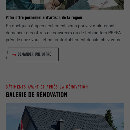
FOURNISSEUR
Google Optimize
NOM
lang
EXPIRATION
90 jours
Votre offre personnelle d'artisan de la région
FOURNISSEUR
LinkedIn
En quelques étapes seulement, vous pouvez maintenant
Est placé afin de tester si le navigateur
demander des offres de couvreurs ou de ferblantiers PREFA
UTILITÉ
autorise l'utilisation de cookies. Ne
EXPIRATION
Session
près de chez vous, et ce confortablement depuis chez vous.
contient aucun élément d'identification.
Utilisé par LinkedIn lorsqu'un site
DEMANDER UNE OFFRE
UTILITÉ
Internet contient une fenêtre « Suivez-
nous » intégrée.
NOM
bcookie
BÂTIMENTS AVANT ET APRÈS LA RÉNOVATION
GALERIE DE RÉNOVATION
FOURNISSEUR
LinkedIn
EXPIRATION
2 ans
Utilisé par le service de réseau social
UTILITÉ
LinkedIn pour suivre l'utilisation de