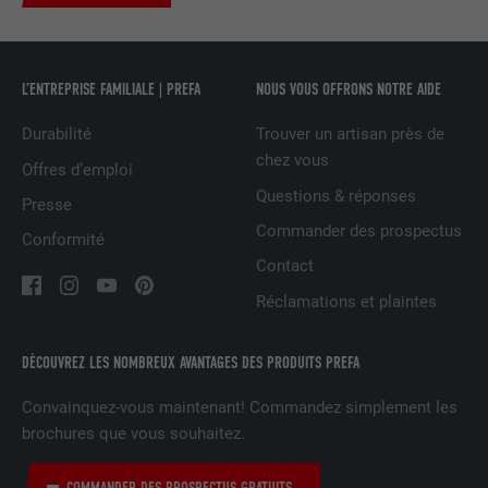
Est utilisé pour suivre l'utilisateur sur
plusieurs sites Internet afin d'afficher de
UTILITÉ
la publicité adaptée aux préférences de
L’ENTREPRISE FAMILIALE | PREFA
NOUS VOUS OFFRONS NOTRE AIDE
l'utilisateur.
Durabilité
Trouver un artisan près de
chez vous
NOM
lidc
Offres d’emploi
Questions & réponses
Presse
FOURNISSEUR
LinkedIn
Commander des prospectus
Conformité
EXPIRATION
1 jour
Contact
Réclamations et plaintes
Utilisé par le service de réseau social
UTILITÉ
LinkedIn pour suivre l'utilisation de
services intégrés
DÉCOUVREZ LES NOMBREUX AVANTAGES DES PRODUITS PREFA
Convainquez-vous maintenant! Commandez simplement les
NOM
lissc
brochures que vous souhaitez.
FOURNISSEUR
LinkedIn
COMMANDER DES PROSPECTUS GRATUITS