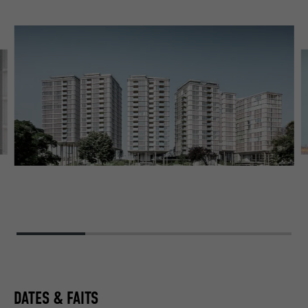
BE
AR
DATES & FAITS