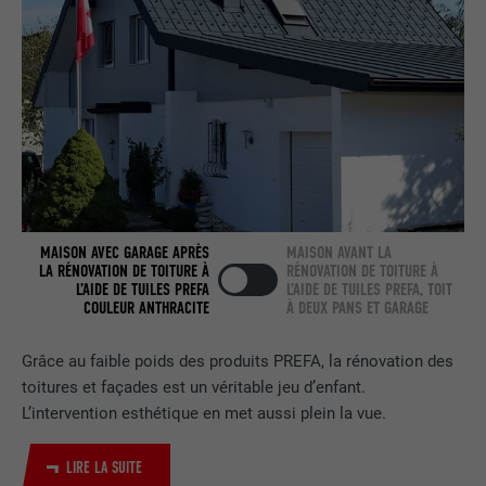
services intégrés.
NOM
bscookie
FOURNISSEUR
LinkedIn
EXPIRATION
2 ans
Utilisé par le service de réseau social
MAISON AVEC GARAGE APRÈS
MAISON AVANT LA
UTILITÉ
LinkedIn pour suivre l'utilisation de
LA RÉNOVATION DE TOITURE À
RÉNOVATION DE TOITURE À
services intégrés
L’AIDE DE TUILES PREFA
L’AIDE DE TUILES PREFA, TOIT
COULEUR ANTHRACITE
À DEUX PANS ET GARAGE
NOM
UserMatchHistory
Grâce au faible poids des produits PREFA, la rénovation des
toitures et façades est un véritable jeu d’enfant.
FOURNISSEUR
LinkedIn
L’intervention esthétique en met aussi plein la vue.
EXPIRATION
29 jours
LIRE LA SUITE