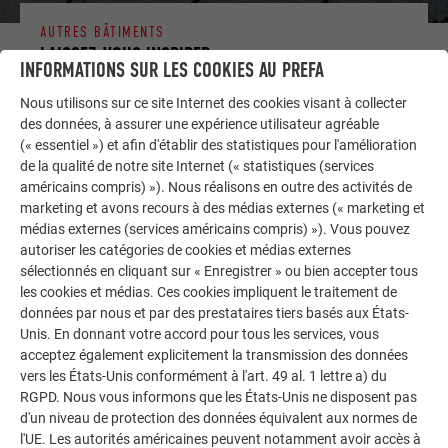
AUTRES BÂTIMENTS
LAISSEZ-VOUS INSPIRER
INFORMATIONS SUR LES COOKIES AU PREFA
La galerie de références PREFA démontre la
Nous utilisons sur ce site Internet des cookies visant à collecter
des données, à assurer une expérience utilisateur agréable
polyvalence de l’aluminium. Découvrez d’autres projets
(« essentiel ») et afin d'établir des statistiques pour l'amélioration
impressionnants avec les solutions en aluminium
de la qualité de notre site Internet (« statistiques (services
durables de PREFA pour toitures, systèmes solaires et
américains compris) »). Nous réalisons en outre des activités de
façades.
marketing et avons recours à des médias externes (« marketing et
médias externes (services américains compris) »). Vous pouvez
autoriser les catégories de cookies et médias externes
VOIR DAVANTAGE DE RÉFÉRENCES
sélectionnés en cliquant sur « Enregistrer » ou bien accepter tous
les cookies et médias. Ces cookies impliquent le traitement de
données par nous et par des prestataires tiers basés aux États-
Unis. En donnant votre accord pour tous les services, vous
acceptez également explicitement la transmission des données
vers les États-Unis conformément à l'art. 49 al. 1 lettre a) du
RGPD. Nous vous informons que les États-Unis ne disposent pas
d'un niveau de protection des données équivalent aux normes de
l'UE. Les autorités américaines peuvent notamment avoir accès à