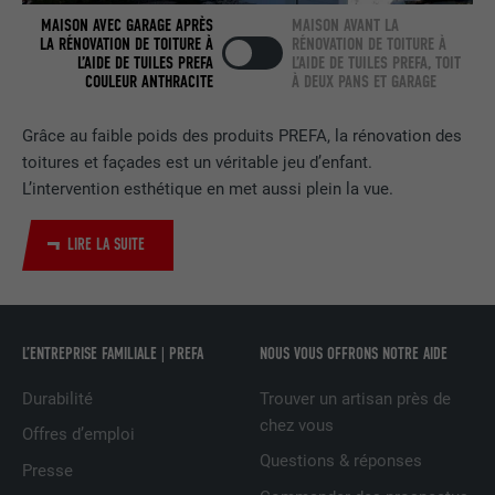
MAISON AVEC GARAGE APRÈS
MAISON AVANT LA
LA RÉNOVATION DE TOITURE À
RÉNOVATION DE TOITURE À
EXPIRATION
2 ans
L’AIDE DE TUILES PREFA
L’AIDE DE TUILES PREFA, TOIT
COULEUR ANTHRACITE
À DEUX PANS ET GARAGE
Utilisé par le service de réseau social
UTILITÉ
LinkedIn pour suivre l'utilisation de
Grâce au faible poids des produits PREFA, la rénovation des
services intégrés.
toitures et façades est un véritable jeu d’enfant.
L’intervention esthétique en met aussi plein la vue.
NOM
bscookie
LIRE LA SUITE
FOURNISSEUR
LinkedIn
EXPIRATION
2 ans
L’ENTREPRISE FAMILIALE | PREFA
NOUS VOUS OFFRONS NOTRE AIDE
Utilisé par le service de réseau social
UTILITÉ
LinkedIn pour suivre l'utilisation de
Durabilité
Trouver un artisan près de
services intégrés
chez vous
Offres d’emploi
Questions & réponses
Presse
NOM
UserMatchHistory