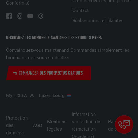
Commander des prospectus
Conformité
Contact
FOURNISSEUR
LinkedIn
Réclamations et plaintes
EXPIRATION
29 jours
DÉCOUVREZ LES NOMBREUX AVANTAGES DES PRODUITS PREFA
Est utilisé pour suivre l'utilisateur sur
plusieurs sites Internet afin d'afficher de
Convainquez-vous maintenant! Commandez simplement les
UTILITÉ
la publicité adaptée aux préférences de
brochures que vous souhaitez.
l'utilisateur.
COMMANDER DES PROSPECTUS GRATUITS
NOM
lidc
My PREFA
Luxembourg
FOURNISSEUR
LinkedIn
EXPIRATION
1 jour
Information
Protection
Mentions
sur le droit de
Paramètres
Utilisé par le service de réseau social
des
AGB
légales
rétractation
de cookies
UTILITÉ
LinkedIn pour suivre l'utilisation de
données
(Academy)
services intégrés