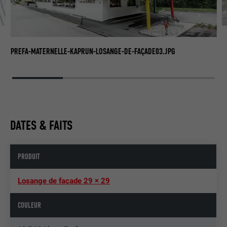
PR
PREFA-MATERNELLE-KAPRUN-LOSANGE-DE-FAÇADE03.JPG
DATES & FAITS
PRODUIT
Losange de façade 29 × 29
COULEUR