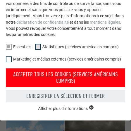
vos données à des fins de contrôle ou de surveillance, sans vous
en informer et sans que vous puissiez vous y opposer
juridiquement. Vous trouverez plus d'informations à ce sujet dans
notre
déclaration de confidentialité
et dans les
mentions légales
.
Vous pouvez révoquer votre consentement à tout moment dans
les paramètres des cookies.
Essentiels
Statistiques (services américains compris)
Commander gratuitement des prospectus PREFA
Marketing et médias externes (services américains compris)
Toiture, façade, solaire, gouttières et protection contre les
ACCEPTER TOUS LES COOKIES (SERVICES AMÉRICAINS
crues – avec les produits PREFA en aluminium, votre maison
COMPRIS)
est non seulement jolie, mais aussi bien protégée !
ENREGISTRER LA SÉLECTION ET FERMER
COMMANDER GRATUITEMENT
Afficher plus d'informations
ESSENTIELS
Les cookies du groupe « Essentiels » sont nécessaires aux
fonctions de base du site Internet. Ils garantissent que le site
Internet fonctionne correctement.