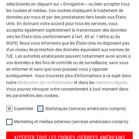
sélectionnés en cliquant sur « Enregistrer » ou bien accepter tous
La galerie de références PREFA démontre la
les cookies et médias. Ces cookies impliquent le traitement de
données par nous et par des prestataires tiers basés aux États-
polyvalence de l’aluminium. Découvrez d’autres projets
Unis. En donnant votre accord pour tous les services, vous
impressionnants avec les solutions en aluminium
acceptez également explicitement la transmission des données
durables de PREFA pour toitures, systèmes solaires et
vers les États-Unis conformément à l'art. 49 al. 1 lettre a) du
façades.
RGPD. Nous vous informons que les États-Unis ne disposent pas
d'un niveau de protection des données équivalent aux normes de
l'UE. Les autorités américaines peuvent notamment avoir accès à
VOIR DAVANTAGE DE RÉFÉRENCES
vos données à des fins de contrôle ou de surveillance, sans vous
en informer et sans que vous puissiez vous y opposer
juridiquement. Vous trouverez plus d'informations à ce sujet dans
notre
déclaration de confidentialité
et dans les
mentions légales
.
Vous pouvez révoquer votre consentement à tout moment dans
les paramètres des cookies.
Essentiels
Statistiques (services américains compris)
Marketing et médias externes (services américains compris)
ACCEPTER TOUS LES COOKIES (SERVICES AMÉRICAINS