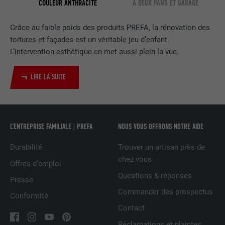
COULEUR ANTHRACITE
À DEUX PANS ET GARAGE
EXPIRATION
2 ans
Grâce au faible poids des produits PREFA, la rénovation des
Utilisé par le service de réseau social
toitures et façades est un véritable jeu d’enfant.
UTILITÉ
LinkedIn pour suivre l'utilisation de
L’intervention esthétique en met aussi plein la vue.
services intégrés
LIRE LA SUITE
NOM
UserMatchHistory
FOURNISSEUR
LinkedIn
L’ENTREPRISE FAMILIALE | PREFA
NOUS VOUS OFFRONS NOTRE AIDE
EXPIRATION
29 jours
Durabilité
Trouver un artisan près de
chez vous
Offres d’emploi
Est utilisé pour suivre l'utilisateur sur
plusieurs sites Internet afin d'afficher de
Questions & réponses
Presse
UTILITÉ
la publicité adaptée aux préférences de
Commander des prospectus
Conformité
l'utilisateur.
Contact
Réclamations et plaintes