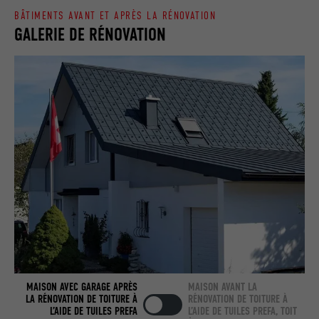
BÂTIMENTS AVANT ET APRÈS LA RÉNOVATION
Utilisé par LinkedIn lorsqu'un site
GALERIE DE RÉNOVATION
UTILITÉ
Internet contient une fenêtre « Suivez-
nous » intégrée.
NOM
bcookie
FOURNISSEUR
LinkedIn
EXPIRATION
2 ans
Utilisé par le service de réseau social
UTILITÉ
LinkedIn pour suivre l'utilisation de
services intégrés.
NOM
bscookie
MAISON AVEC GARAGE APRÈS
MAISON AVANT LA
LA RÉNOVATION DE TOITURE À
RÉNOVATION DE TOITURE À
L’AIDE DE TUILES PREFA
L’AIDE DE TUILES PREFA, TOIT
FOURNISSEUR
LinkedIn