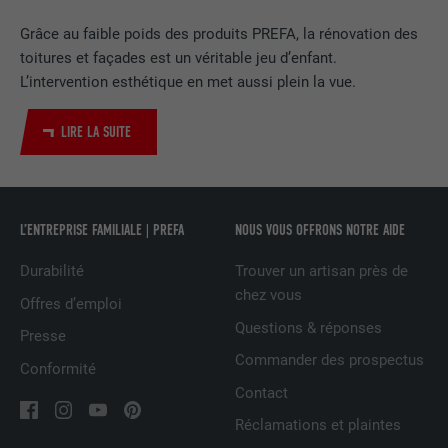
EXPIRATION
2 ans
Grâce au faible poids des produits PREFA, la rénovation des
toitures et façades est un véritable jeu d’enfant.
Utilisé par le service de réseau social
L’intervention esthétique en met aussi plein la vue.
UTILITÉ
LinkedIn pour suivre l'utilisation de
services intégrés
LIRE LA SUITE
NOM
UserMatchHistory
FOURNISSEUR
LinkedIn
L’ENTREPRISE FAMILIALE | PREFA
NOUS VOUS OFFRONS NOTRE AIDE
EXPIRATION
29 jours
Durabilité
Trouver un artisan près de
chez vous
Offres d’emploi
Est utilisé pour suivre l'utilisateur sur
Questions & réponses
Presse
plusieurs sites Internet afin d'afficher de
UTILITÉ
la publicité adaptée aux préférences de
Commander des prospectus
Conformité
l'utilisateur.
Contact
Réclamations et plaintes