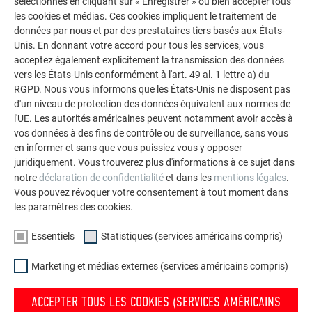
sélectionnés en cliquant sur « Enregistrer » ou bien accepter tous
La galerie de références PREFA démontre la
les cookies et médias. Ces cookies impliquent le traitement de
polyvalence de l’aluminium. Découvrez d’autres projets
données par nous et par des prestataires tiers basés aux États-
impressionnants avec les solutions en aluminium
Unis. En donnant votre accord pour tous les services, vous
durables de PREFA pour toitures, systèmes solaires et
acceptez également explicitement la transmission des données
vers les États-Unis conformément à l'art. 49 al. 1 lettre a) du
façades.
RGPD. Nous vous informons que les États-Unis ne disposent pas
d'un niveau de protection des données équivalent aux normes de
l'UE. Les autorités américaines peuvent notamment avoir accès à
VOIR DAVANTAGE DE RÉFÉRENCES
vos données à des fins de contrôle ou de surveillance, sans vous
en informer et sans que vous puissiez vous y opposer
juridiquement. Vous trouverez plus d'informations à ce sujet dans
notre
déclaration de confidentialité
et dans les
mentions légales
.
Vous pouvez révoquer votre consentement à tout moment dans
les paramètres des cookies.
Essentiels
Statistiques (services américains compris)
Marketing et médias externes (services américains compris)
ACCEPTER TOUS LES COOKIES (SERVICES AMÉRICAINS