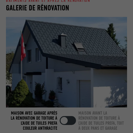
BÂTIMENTS AVANT ET APRÈS LA RÉNOVATION
GALERIE DE RÉNOVATION
Utilisé par LinkedIn lorsqu'un site
UTILITÉ
Internet contient une fenêtre « Suivez-
nous » intégrée.
NOM
bcookie
FOURNISSEUR
LinkedIn
EXPIRATION
2 ans
Utilisé par le service de réseau social
UTILITÉ
LinkedIn pour suivre l'utilisation de
services intégrés.
MAISON AVEC GARAGE APRÈS
MAISON AVANT LA
NOM
bscookie
LA RÉNOVATION DE TOITURE À
RÉNOVATION DE TOITURE À
L’AIDE DE TUILES PREFA
L’AIDE DE TUILES PREFA, TOIT
FOURNISSEUR
LinkedIn
COULEUR ANTHRACITE
À DEUX PANS ET GARAGE