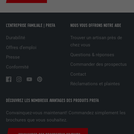
UTILITÉ
LinkedIn pour suivre l'utilisation de
services intégrés
L’ENTREPRISE FAMILIALE | PREFA
NOUS VOUS OFFRONS NOTRE AIDE
NOM
UserMatchHistory
Durabilité
Trouver un artisan près de
chez vous
FOURNISSEUR
LinkedIn
Offres d’emploi
Questions & réponses
Presse
EXPIRATION
29 jours
Commander des prospectus
Conformité
Est utilisé pour suivre l'utilisateur sur
Contact
plusieurs sites Internet afin d'afficher de
UTILITÉ
Réclamations et plaintes
la publicité adaptée aux préférences de
l'utilisateur.
DÉCOUVREZ LES NOMBREUX AVANTAGES DES PRODUITS PREFA
NOM
lidc
Convainquez-vous maintenant! Commandez simplement les
brochures que vous souhaitez.
FOURNISSEUR
LinkedIn