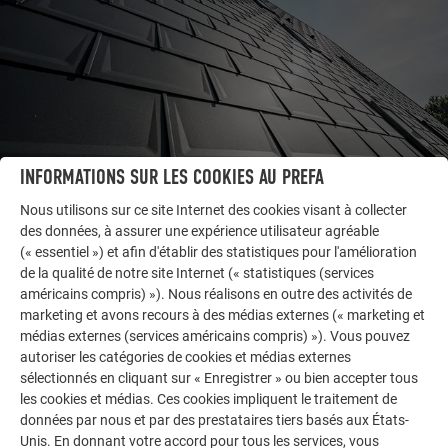
INFORMATIONS SUR LES COOKIES AU PREFA
Nous utilisons sur ce site Internet des cookies visant à collecter
des données, à assurer une expérience utilisateur agréable
AUTRES BÂTIMENTS
(« essentiel ») et afin d'établir des statistiques pour l'amélioration
LAISSEZ-VOUS INSPIRER
de la qualité de notre site Internet (« statistiques (services
américains compris) »). Nous réalisons en outre des activités de
La galerie de références PREFA démontre la
marketing et avons recours à des médias externes (« marketing et
médias externes (services américains compris) »). Vous pouvez
polyvalence de l’aluminium. Découvrez d’autres projets
autoriser les catégories de cookies et médias externes
impressionnants avec les solutions en aluminium
sélectionnés en cliquant sur « Enregistrer » ou bien accepter tous
durables de PREFA pour toitures, systèmes solaires et
les cookies et médias. Ces cookies impliquent le traitement de
façades.
données par nous et par des prestataires tiers basés aux États-
Unis. En donnant votre accord pour tous les services, vous