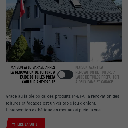
NOM
bcookie
FOURNISSEUR
LinkedIn
EXPIRATION
2 ans
Utilisé par le service de réseau social
UTILITÉ
LinkedIn pour suivre l'utilisation de
MAISON AVEC GARAGE APRÈS
MAISON AVANT LA
services intégrés.
LA RÉNOVATION DE TOITURE À
RÉNOVATION DE TOITURE À
L’AIDE DE TUILES PREFA
L’AIDE DE TUILES PREFA, TOIT
COULEUR ANTHRACITE
À DEUX PANS ET GARAGE
NOM
bscookie
Grâce au faible poids des produits PREFA, la rénovation des
FOURNISSEUR
LinkedIn
toitures et façades est un véritable jeu d’enfant.
L’intervention esthétique en met aussi plein la vue.
EXPIRATION
2 ans
LIRE LA SUITE
Utilisé par le service de réseau social