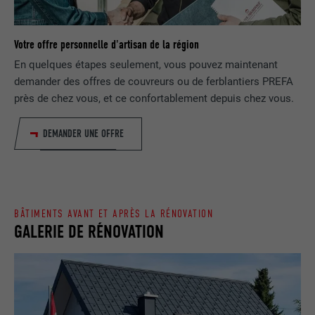
EXPIRATION
1 jour
NOM
lang
Enregistre un identifiant unique utilisé
Votre offre personnelle d'artisan de la région
pour générer des données statistiques
FOURNISSEUR
ads.linkedin.com
UTILITÉ
En quelques étapes seulement, vous pouvez maintenant
sur la manière dont l'utilisateur utilise le
demander des offres de couvreurs ou de ferblantiers PREFA
site Internet.
EXPIRATION
Session
près de chez vous, et ce confortablement depuis chez vous.
Enregistre la langue choisie par
UTILITÉ
NOM
_gaexp
DEMANDER UNE OFFRE
l'utilisateur pour un site Internet.
FOURNISSEUR
Google Optimize
NOM
lang
EXPIRATION
90 jours
BÂTIMENTS AVANT ET APRÈS LA RÉNOVATION
FOURNISSEUR
LinkedIn
Est placé afin de tester si le navigateur
GALERIE DE RÉNOVATION
UTILITÉ
autorise l'utilisation de cookies. Ne
EXPIRATION
Session
contient aucun élément d'identification.
Utilisé par LinkedIn lorsqu'un site
UTILITÉ
Internet contient une fenêtre « Suivez-
nous » intégrée.