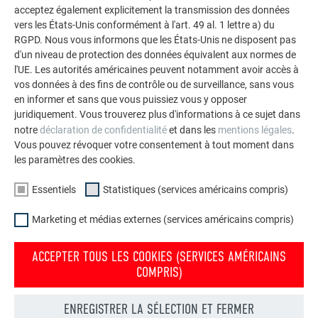
acceptez également explicitement la transmission des données
VOIR DAVANTAGE DE RÉFÉRENCES
vers les États-Unis conformément à l'art. 49 al. 1 lettre a) du
RGPD. Nous vous informons que les États-Unis ne disposent pas
d'un niveau de protection des données équivalent aux normes de
l'UE. Les autorités américaines peuvent notamment avoir accès à
vos données à des fins de contrôle ou de surveillance, sans vous
en informer et sans que vous puissiez vous y opposer
juridiquement. Vous trouverez plus d'informations à ce sujet dans
notre
déclaration de confidentialité
et dans les
mentions légales
.
Vous pouvez révoquer votre consentement à tout moment dans
les paramètres des cookies.
Essentiels
Statistiques (services américains compris)
Marketing et médias externes (services américains compris)
ACCEPTER TOUS LES COOKIES (SERVICES AMÉRICAINS
COMPRIS)
Commander gratuitement des prospectus PREFA
ENREGISTRER LA SÉLECTION ET FERMER
Toiture, façade, solaire, gouttières et protection contre les