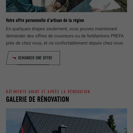
EXPIRATION
1 jour
NOM
lang
Enregistre un identifiant unique utilisé
Votre offre personnelle d'artisan de la région
pour générer des données statistiques
FOURNISSEUR
ads.linkedin.com
UTILITÉ
En quelques étapes seulement, vous pouvez maintenant
sur la manière dont l'utilisateur utilise le
site Internet.
demander des offres de couvreurs ou de ferblantiers PREFA
EXPIRATION
Session
près de chez vous, et ce confortablement depuis chez vous.
Enregistre la langue choisie par
UTILITÉ
NOM
_gaexp
DEMANDER UNE OFFRE
l'utilisateur pour un site Internet.
FOURNISSEUR
Google Optimize
NOM
lang
EXPIRATION
90 jours
BÂTIMENTS AVANT ET APRÈS LA RÉNOVATION
FOURNISSEUR
LinkedIn
Est placé afin de tester si le navigateur
GALERIE DE RÉNOVATION
UTILITÉ
autorise l'utilisation de cookies. Ne
EXPIRATION
Session
contient aucun élément d'identification.
Utilisé par LinkedIn lorsqu'un site
UTILITÉ
Internet contient une fenêtre « Suivez-
nous » intégrée.