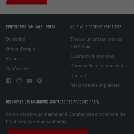
UTILITÉ
LinkedIn pour suivre l'utilisation de
services intégrés
L’ENTREPRISE FAMILIALE | PREFA
NOUS VOUS OFFRONS NOTRE AIDE
NOM
UserMatchHistory
Durabilité
Trouver un artisan près de
FOURNISSEUR
LinkedIn
chez vous
Offres d’emploi
Questions & réponses
Presse
EXPIRATION
29 jours
Commander des prospectus
Conformité
Est utilisé pour suivre l'utilisateur sur
Contact
plusieurs sites Internet afin d'afficher de
UTILITÉ
Réclamations et plaintes
la publicité adaptée aux préférences de
l'utilisateur.
DÉCOUVREZ LES NOMBREUX AVANTAGES DES PRODUITS PREFA
NOM
lidc
Convainquez-vous maintenant! Commandez simplement les
brochures que vous souhaitez.
FOURNISSEUR
LinkedIn