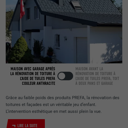
NOM
bcookie
FOURNISSEUR
LinkedIn
EXPIRATION
2 ans
Utilisé par le service de réseau social
UTILITÉ
LinkedIn pour suivre l'utilisation de
MAISON AVEC GARAGE APRÈS
MAISON AVANT LA
services intégrés.
LA RÉNOVATION DE TOITURE À
RÉNOVATION DE TOITURE À
L’AIDE DE TUILES PREFA
L’AIDE DE TUILES PREFA, TOIT
COULEUR ANTHRACITE
À DEUX PANS ET GARAGE
NOM
bscookie
Grâce au faible poids des produits PREFA, la rénovation des
FOURNISSEUR
LinkedIn
toitures et façades est un véritable jeu d’enfant.
L’intervention esthétique en met aussi plein la vue.
EXPIRATION
2 ans
LIRE LA SUITE
Utilisé par le service de réseau social