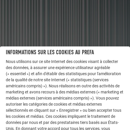
INFORMATIONS SUR LES COOKIES AU PREFA
Nous utilisons sur ce site Internet des cookies visant à collecter
des données, à assurer une expérience utilisateur agréable
AUTRES BÂTIMENTS
(« essentiel ») et afin d'établir des statistiques pour l'amélioration
LAISSEZ-VOUS INSPIRER
de la qualité de notre site Internet (« statistiques (services
américains compris) »). Nous réalisons en outre des activités de
marketing et avons recours à des médias externes (« marketing et
La galerie de références PREFA démontre la
médias externes (services américains compris) »). Vous pouvez
polyvalence de l’aluminium. Découvrez d’autres projets
autoriser les catégories de cookies et médias externes
impressionnants avec les solutions en aluminium
sélectionnés en cliquant sur « Enregistrer » ou bien accepter tous
durables de PREFA pour toitures, systèmes solaires et
les cookies et médias. Ces cookies impliquent le traitement de
façades.
données par nous et par des prestataires tiers basés aux États-
Unis. En donnant votre accord pour tous les services, vous