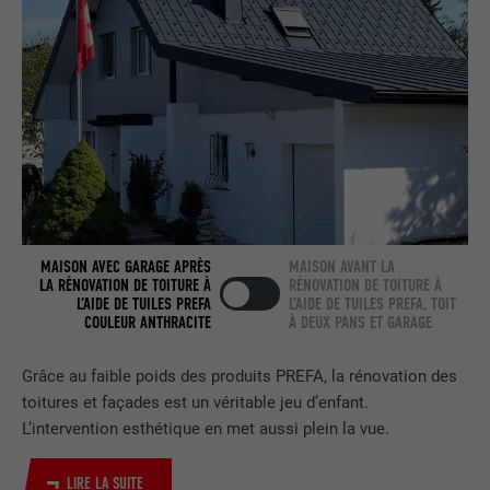
services intégrés.
NOM
bscookie
FOURNISSEUR
LinkedIn
EXPIRATION
2 ans
Utilisé par le service de réseau social
MAISON AVEC GARAGE APRÈS
MAISON AVANT LA
UTILITÉ
LinkedIn pour suivre l'utilisation de
LA RÉNOVATION DE TOITURE À
RÉNOVATION DE TOITURE À
services intégrés
L’AIDE DE TUILES PREFA
L’AIDE DE TUILES PREFA, TOIT
COULEUR ANTHRACITE
À DEUX PANS ET GARAGE
NOM
UserMatchHistory
Grâce au faible poids des produits PREFA, la rénovation des
toitures et façades est un véritable jeu d’enfant.
FOURNISSEUR
LinkedIn
L’intervention esthétique en met aussi plein la vue.
EXPIRATION
29 jours
LIRE LA SUITE