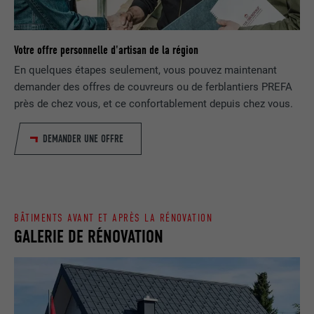
FOURNISSEUR
Google Optimize
NOM
lang
EXPIRATION
90 jours
Votre offre personnelle d'artisan de la région
FOURNISSEUR
LinkedIn
En quelques étapes seulement, vous pouvez maintenant
Est placé afin de tester si le navigateur
UTILITÉ
autorise l'utilisation de cookies. Ne
demander des offres de couvreurs ou de ferblantiers PREFA
EXPIRATION
Session
contient aucun élément d'identification.
près de chez vous, et ce confortablement depuis chez vous.
Utilisé par LinkedIn lorsqu'un site
DEMANDER UNE OFFRE
UTILITÉ
Internet contient une fenêtre « Suivez-
nous » intégrée.
NOM
bcookie
BÂTIMENTS AVANT ET APRÈS LA RÉNOVATION
GALERIE DE RÉNOVATION
FOURNISSEUR
LinkedIn
EXPIRATION
2 ans
Utilisé par le service de réseau social
UTILITÉ
LinkedIn pour suivre l'utilisation de