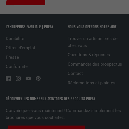
Est utilisé pour suivre l'utilisateur sur
plusieurs sites Internet afin d'afficher de
UTILITÉ
la publicité adaptée aux préférences de
l'utilisateur.
L’ENTREPRISE FAMILIALE | PREFA
NOUS VOUS OFFRONS NOTRE AIDE
Durabilité
Trouver un artisan près de
NOM
lidc
chez vous
Offres d’emploi
Questions & réponses
Presse
FOURNISSEUR
LinkedIn
Commander des prospectus
Conformité
EXPIRATION
1 jour
Contact
Réclamations et plaintes
Utilisé par le service de réseau social
UTILITÉ
LinkedIn pour suivre l'utilisation de
services intégrés
DÉCOUVREZ LES NOMBREUX AVANTAGES DES PRODUITS PREFA
Convainquez-vous maintenant! Commandez simplement les
NOM
lissc
brochures que vous souhaitez.
FOURNISSEUR
LinkedIn