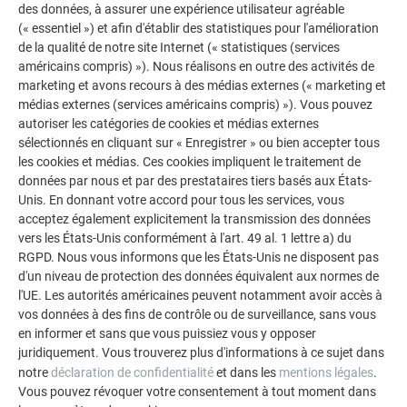
des données, à assurer une expérience utilisateur agréable
(« essentiel ») et afin d'établir des statistiques pour l'amélioration
de la qualité de notre site Internet (« statistiques (services
américains compris) »). Nous réalisons en outre des activités de
marketing et avons recours à des médias externes (« marketing et
médias externes (services américains compris) »). Vous pouvez
autoriser les catégories de cookies et médias externes
sélectionnés en cliquant sur « Enregistrer » ou bien accepter tous
les cookies et médias. Ces cookies impliquent le traitement de
données par nous et par des prestataires tiers basés aux États-
Unis. En donnant votre accord pour tous les services, vous
acceptez également explicitement la transmission des données
AUTRES BÂTIMENTS
vers les États-Unis conformément à l'art. 49 al. 1 lettre a) du
LAISSEZ-VOUS INSPIRER
RGPD. Nous vous informons que les États-Unis ne disposent pas
d'un niveau de protection des données équivalent aux normes de
La galerie de références PREFA démontre la
l'UE. Les autorités américaines peuvent notamment avoir accès à
polyvalence de l’aluminium. Découvrez d’autres projets
vos données à des fins de contrôle ou de surveillance, sans vous
en informer et sans que vous puissiez vous y opposer
impressionnants avec les solutions en aluminium
juridiquement. Vous trouverez plus d'informations à ce sujet dans
durables de PREFA pour toitures, systèmes solaires et
notre
déclaration de confidentialité
et dans les
mentions légales
.
façades.
Vous pouvez révoquer votre consentement à tout moment dans