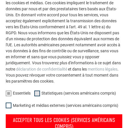
polyvalence de l’aluminium. Découvrez d’autres projets
les cookies et médias. Ces cookies impliquent le traitement de
données par nous et par des prestataires tiers basés aux États-
impressionnants avec les solutions en aluminium
Unis. En donnant votre accord pour tous les services, vous
durables de PREFA pour toitures, systèmes solaires et
acceptez également explicitement la transmission des données
façades.
vers les États-Unis conformément à l'art. 49 al. 1 lettre a) du
RGPD. Nous vous informons que les États-Unis ne disposent pas
d'un niveau de protection des données équivalent aux normes de
VOIR DAVANTAGE DE RÉFÉRENCES
l'UE. Les autorités américaines peuvent notamment avoir accès à
vos données à des fins de contrôle ou de surveillance, sans vous
en informer et sans que vous puissiez vous y opposer
juridiquement. Vous trouverez plus d'informations à ce sujet dans
notre
déclaration de confidentialité
et dans les
mentions légales
.
Vous pouvez révoquer votre consentement à tout moment dans
les paramètres des cookies.
Essentiels
Statistiques (services américains compris)
Marketing et médias externes (services américains compris)
ACCEPTER TOUS LES COOKIES (SERVICES AMÉRICAINS
COMPRIS)