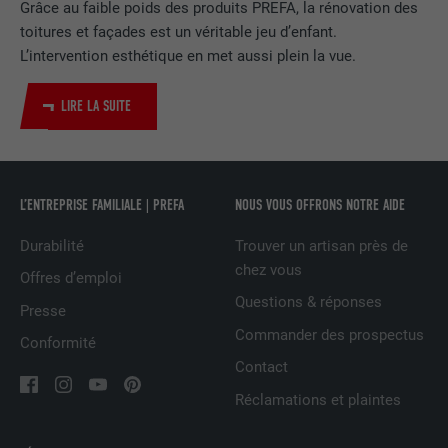
Grâce au faible poids des produits PREFA, la rénovation des
EXPIRATION
2 ans
toitures et façades est un véritable jeu d’enfant.
Utilisé par le service de réseau social
L’intervention esthétique en met aussi plein la vue.
UTILITÉ
LinkedIn pour suivre l'utilisation de
services intégrés
LIRE LA SUITE
NOM
UserMatchHistory
L’ENTREPRISE FAMILIALE | PREFA
NOUS VOUS OFFRONS NOTRE AIDE
FOURNISSEUR
LinkedIn
Durabilité
Trouver un artisan près de
EXPIRATION
29 jours
chez vous
Offres d’emploi
Est utilisé pour suivre l'utilisateur sur
Questions & réponses
Presse
plusieurs sites Internet afin d'afficher de
Commander des prospectus
UTILITÉ
Conformité
la publicité adaptée aux préférences de
Contact
l'utilisateur.
Réclamations et plaintes
NOM
lidc