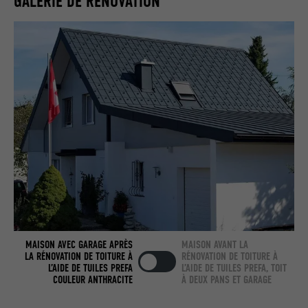
GALERIE DE RÉNOVATION
Utilisé par LinkedIn lorsqu'un site
UTILITÉ
Internet contient une fenêtre « Suivez-
nous » intégrée.
NOM
bcookie
FOURNISSEUR
LinkedIn
EXPIRATION
2 ans
Utilisé par le service de réseau social
UTILITÉ
LinkedIn pour suivre l'utilisation de
services intégrés.
MAISON AVEC GARAGE APRÈS
MAISON AVANT LA
NOM
bscookie
LA RÉNOVATION DE TOITURE À
RÉNOVATION DE TOITURE À
L’AIDE DE TUILES PREFA
L’AIDE DE TUILES PREFA, TOIT
COULEUR ANTHRACITE
À DEUX PANS ET GARAGE
FOURNISSEUR
LinkedIn