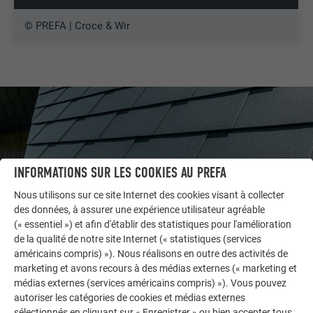
© PREFA | Croce & Wir
INFORMATIONS SUR LES COOKIES AU PREFA
Nous utilisons sur ce site Internet des cookies visant à collecter
des données, à assurer une expérience utilisateur agréable
(« essentiel ») et afin d'établir des statistiques pour l'amélioration
de la qualité de notre site Internet (« statistiques (services
américains compris) »). Nous réalisons en outre des activités de
AUTRES BÂTIMENTS
marketing et avons recours à des médias externes (« marketing et
LAISSEZ-VOUS INSPIRER
médias externes (services américains compris) »). Vous pouvez
autoriser les catégories de cookies et médias externes
sélectionnés en cliquant sur « Enregistrer » ou bien accepter tous