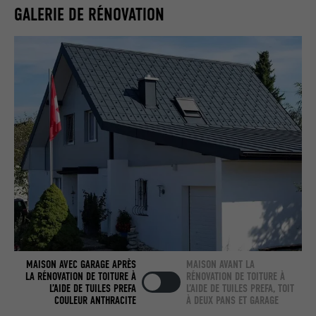
GALERIE DE RÉNOVATION
Utilisé par LinkedIn lorsqu'un site
UTILITÉ
Internet contient une fenêtre « Suivez-
nous » intégrée.
NOM
bcookie
FOURNISSEUR
LinkedIn
EXPIRATION
2 ans
Utilisé par le service de réseau social
UTILITÉ
LinkedIn pour suivre l'utilisation de
services intégrés.
MAISON AVEC GARAGE APRÈS
MAISON AVANT LA
NOM
bscookie
LA RÉNOVATION DE TOITURE À
RÉNOVATION DE TOITURE À
L’AIDE DE TUILES PREFA
L’AIDE DE TUILES PREFA, TOIT
FOURNISSEUR
LinkedIn
COULEUR ANTHRACITE
À DEUX PANS ET GARAGE