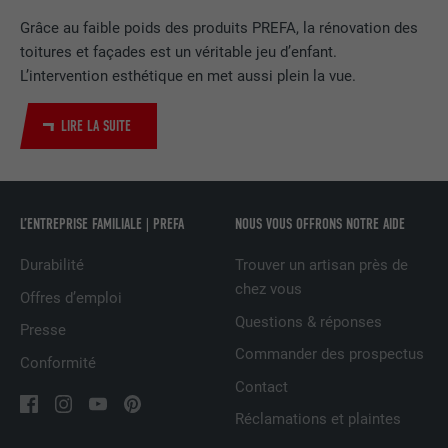
EXPIRATION
2 ans
Grâce au faible poids des produits PREFA, la rénovation des
toitures et façades est un véritable jeu d’enfant.
Utilisé par le service de réseau social
L’intervention esthétique en met aussi plein la vue.
UTILITÉ
LinkedIn pour suivre l'utilisation de
services intégrés
LIRE LA SUITE
NOM
UserMatchHistory
FOURNISSEUR
LinkedIn
L’ENTREPRISE FAMILIALE | PREFA
NOUS VOUS OFFRONS NOTRE AIDE
Durabilité
Trouver un artisan près de
EXPIRATION
29 jours
chez vous
Offres d’emploi
Est utilisé pour suivre l'utilisateur sur
Questions & réponses
Presse
plusieurs sites Internet afin d'afficher de
UTILITÉ
Commander des prospectus
la publicité adaptée aux préférences de
Conformité
l'utilisateur.
Contact
Réclamations et plaintes
NOM
lidc