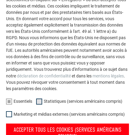
La galerie de références PREFA démontre la
les cookies et médias. Ces cookies impliquent le traitement de
polyvalence de l’aluminium. Découvrez d’autres projets
données par nous et par des prestataires tiers basés aux États-
impressionnants avec les solutions en aluminium
Unis. En donnant votre accord pour tous les services, vous
durables de PREFA pour toitures, systèmes solaires et
acceptez également explicitement la transmission des données
façades.
vers les États-Unis conformément à l'art. 49 al. 1 lettre a) du
RGPD. Nous vous informons que les États-Unis ne disposent pas
d'un niveau de protection des données équivalent aux normes de
l'UE. Les autorités américaines peuvent notamment avoir accès à
VOIR DAVANTAGE DE RÉFÉRENCES
vos données à des fins de contrôle ou de surveillance, sans vous
en informer et sans que vous puissiez vous y opposer
juridiquement. Vous trouverez plus d'informations à ce sujet dans
notre
déclaration de confidentialité
et dans les
mentions légales
.
Vous pouvez révoquer votre consentement à tout moment dans
les paramètres des cookies.
Essentiels
Statistiques (services américains compris)
Marketing et médias externes (services américains compris)
ACCEPTER TOUS LES COOKIES (SERVICES AMÉRICAINS