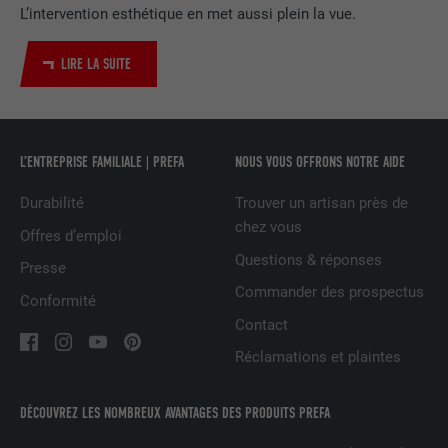
L’intervention esthétique en met aussi plein la vue.
Utilisé par le service de réseau social
UTILITÉ
LinkedIn pour suivre l'utilisation de
LIRE LA SUITE
services intégrés
NOM
UserMatchHistory
L’ENTREPRISE FAMILIALE | PREFA
NOUS VOUS OFFRONS NOTRE AIDE
FOURNISSEUR
LinkedIn
Durabilité
Trouver un artisan près de
chez vous
Offres d’emploi
EXPIRATION
29 jours
Questions & réponses
Presse
Est utilisé pour suivre l'utilisateur sur
Commander des prospectus
Conformité
plusieurs sites Internet afin d'afficher de
UTILITÉ
Contact
la publicité adaptée aux préférences de
l'utilisateur.
Réclamations et plaintes
DÉCOUVREZ LES NOMBREUX AVANTAGES DES PRODUITS PREFA
NOM
lidc