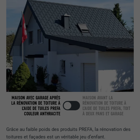
UTILITÉ
Internet contient une fenêtre « Suivez-
nous » intégrée.
NOM
bcookie
FOURNISSEUR
LinkedIn
EXPIRATION
2 ans
Utilisé par le service de réseau social
UTILITÉ
LinkedIn pour suivre l'utilisation de
services intégrés.
MAISON AVEC GARAGE APRÈS
MAISON AVANT LA
LA RÉNOVATION DE TOITURE À
RÉNOVATION DE TOITURE À
L’AIDE DE TUILES PREFA
L’AIDE DE TUILES PREFA, TOIT
NOM
bscookie
COULEUR ANTHRACITE
À DEUX PANS ET GARAGE
FOURNISSEUR
LinkedIn
Grâce au faible poids des produits PREFA, la rénovation des
EXPIRATION
2 ans
toitures et façades est un véritable jeu d’enfant.