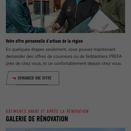
FOURNISSEUR
Google Universal Analytics
SafeSearch doit être activé ou non.
EXPIRATION
1 jour
NOM
lang
Enregistre un identifiant unique utilisé
pour générer des données statistiques
FOURNISSEUR
ads.linkedin.com
UTILITÉ
sur la manière dont l'utilisateur utilise le
Votre offre personnelle d'artisan de la région
site Internet.
EXPIRATION
Session
En quelques étapes seulement, vous pouvez maintenant
demander des offres de couvreurs ou de ferblantiers PREFA
Enregistre la langue choisie par
près de chez vous, et ce confortablement depuis chez vous.
UTILITÉ
NOM
_gaexp
l'utilisateur pour un site Internet.
DEMANDER UNE OFFRE
FOURNISSEUR
Google Optimize
NOM
lang
EXPIRATION
90 jours
FOURNISSEUR
LinkedIn
Est placé afin de tester si le navigateur
BÂTIMENTS AVANT ET APRÈS LA RÉNOVATION
UTILITÉ
autorise l'utilisation de cookies. Ne
EXPIRATION
Session
GALERIE DE RÉNOVATION
contient aucun élément d'identification.
Utilisé par LinkedIn lorsqu'un site