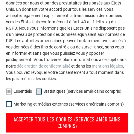
données par nous et par des prestataires tiers basés aux États-
durables de PREFA pour toitures, systèmes solaires et
Unis. En donnant votre accord pour tous les services, vous
façades.
acceptez également explicitement la transmission des données
vers les États-Unis conformément à l'art. 49 al. 1 lettre a) du
RGPD. Nous vous informons que les États-Unis ne disposent pas
VOIR DAVANTAGE DE RÉFÉRENCES
d'un niveau de protection des données équivalent aux normes de
l'UE. Les autorités américaines peuvent notamment avoir accès à
vos données à des fins de contrôle ou de surveillance, sans vous
en informer et sans que vous puissiez vous y opposer
juridiquement. Vous trouverez plus d'informations à ce sujet dans
notre
déclaration de confidentialité
et dans les
mentions légales
.
Vous pouvez révoquer votre consentement à tout moment dans
les paramètres des cookies.
Essentiels
Statistiques (services américains compris)
Marketing et médias externes (services américains compris)
ACCEPTER TOUS LES COOKIES (SERVICES AMÉRICAINS
COMPRIS)