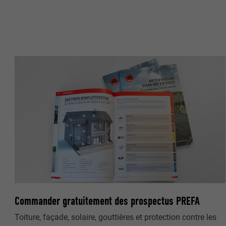
NOM
NOM
FOURNISSE
FOURNISSE
EXPIRATION
EXPIRATION
UTILITÉ
UTILITÉ
NOM
NOM
FOURNISSE
FOURNISSE
EXPIRATION
EXPIRATION
Commander gratuitement des prospectus PREFA
UTILITÉ
Toiture, façade, solaire, gouttières et protection contre les
UTILITÉ