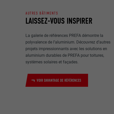
Internet est uti
EXPIRATION
Internet.
AUTRES BÂTIMENTS
NOM
LAISSEZ-VOUS INSPIRER
UTILITÉ
MARKETING ET 
FOURNISSE
Les cookies « M
La galerie de références PREFA démontre la
annonceurs (pres
EXPIRATION
polyvalence de l’aluminium. Découvrez d’autres
visiteurs à tra
NOM
projets impressionnants avec les solutions en
plateformes vid
UTILITÉ
aluminium durables de PREFA pour toitures,
FOURNISSE
systèmes solaires et façades.
NOM
EXPIRATION
FOURNISSE
NOM
VOIR DAVANTAGE DE RÉFÉRENCES
EXPIRATION
FOURNISSE
UTILITÉ
EXPIRATION
UTILITÉ
UTILITÉ