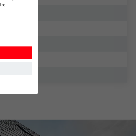
tre
et. Ils
mment le site