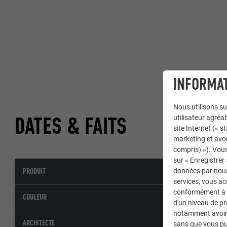
INFORMAT
Nous utilisons su
DATES & FAITS
utilisateur agréab
site Internet (« 
marketing et avo
compris) »). Vous
sur « Enregistrer
PRODUIT
données par nous 
services, vous a
conformément à l'
COULEUR
d'un niveau de p
notamment avoir 
ARCHITECTE
sans que vous pu