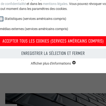
 de confidentialité
et dans les
mentions légales
. Vous pouvez révoquer vo
tout moment dans les paramètres des cookies.
Laplace Bois
Statistiques (services américains compris)
France
 médias externes (services américains compris)
Héry-sur-Alby
ACCEPTER TOUS LES COOKIES (SERVICES AMÉRICAINS COMPRIS)
Maisons individuelles
ENREGISTRER LA SÉLECTION ET FERMER
© Kaptis
Afficher plus d'informations
groupe « Essentiels » sont nécessaires aux fonctions de base du site Intern
e le site Internet fonctionne correctement.
Afficher les informations relatives aux cookies
PHPSESSID
(SERVICES AMÉRICAINS COMPRIS)
UR
PHP
tatistiques (services américains compris) » nous aident à comprendre co