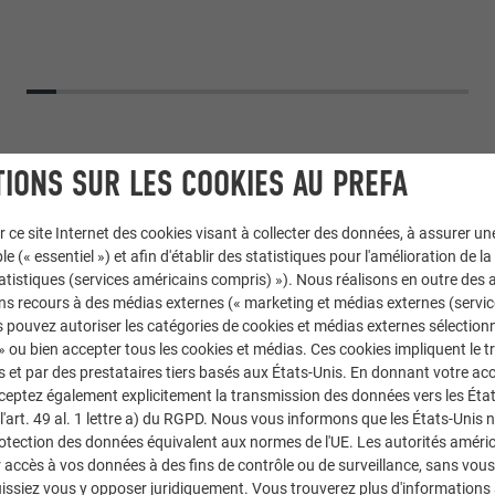
IONS SUR LES COOKIES AU PREFA
r ce site Internet des cookies visant à collecter des données, à assurer u
le (« essentiel ») et afin d'établir des statistiques pour l'amélioration de la
statistiques (services américains compris) »). Nous réalisons en outre des a
ns recours à des médias externes (« marketing et médias externes (servi
 pouvez autoriser les catégories de cookies et médias externes sélection
 » ou bien accepter tous les cookies et médias. Ces cookies impliquent le 
R.16
et par des prestataires tiers basés aux États-Unis. En donnant votre acc
cceptez également explicitement la transmission des données vers les Éta
art. 49 al. 1 lettre a) du RGPD. Nous vous informons que les États-Unis 
19 P.10 gris sombre
rotection des données équivalent aux normes de l'UE. Les autorités améri
accès à vos données à des fins de contrôle ou de surveillance, sans vous
issiez vous y opposer juridiquement. Vous trouverez plus d'informations 