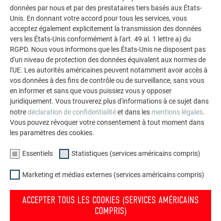
impressionnants avec les solutions en aluminium
données par nous et par des prestataires tiers basés aux États-
durables de PREFA pour toitures, systèmes solaires et
Unis. En donnant votre accord pour tous les services, vous
façades.
acceptez également explicitement la transmission des données
vers les États-Unis conformément à l'art. 49 al. 1 lettre a) du
RGPD. Nous vous informons que les États-Unis ne disposent pas
VOIR DAVANTAGE DE RÉFÉRENCES
d'un niveau de protection des données équivalent aux normes de
l'UE. Les autorités américaines peuvent notamment avoir accès à
vos données à des fins de contrôle ou de surveillance, sans vous
en informer et sans que vous puissiez vous y opposer
juridiquement. Vous trouverez plus d'informations à ce sujet dans
notre
déclaration de confidentialité
et dans les
mentions légales
.
Vous pouvez révoquer votre consentement à tout moment dans
les paramètres des cookies.
Essentiels
Statistiques (services américains compris)
Marketing et médias externes (services américains compris)
ACCEPTER TOUS LES COOKIES (SERVICES AMÉRICAINS
COMPRIS)