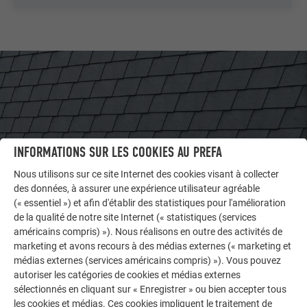
INFORMATIONS SUR LES COOKIES AU PREFA
Nous utilisons sur ce site Internet des cookies visant à collecter
des données, à assurer une expérience utilisateur agréable
(« essentiel ») et afin d'établir des statistiques pour l'amélioration
de la qualité de notre site Internet (« statistiques (services
AUTRES BÂTIMENTS
américains compris) »). Nous réalisons en outre des activités de
LAISSEZ-VOUS INSPIRER
marketing et avons recours à des médias externes (« marketing et
médias externes (services américains compris) »). Vous pouvez
autoriser les catégories de cookies et médias externes
La galerie de références PREFA démontre la
sélectionnés en cliquant sur « Enregistrer » ou bien accepter tous
polyvalence de l’aluminium. Découvrez d’autres projets
les cookies et médias. Ces cookies impliquent le traitement de