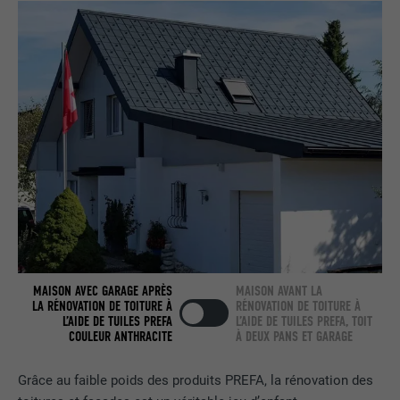
UTILITÉ
Internet contient une fenêtre « Suivez-
nous » intégrée.
NOM
bcookie
FOURNISSEUR
LinkedIn
EXPIRATION
2 ans
Utilisé par le service de réseau social
UTILITÉ
LinkedIn pour suivre l'utilisation de
services intégrés.
MAISON AVEC GARAGE APRÈS
MAISON AVANT LA
LA RÉNOVATION DE TOITURE À
RÉNOVATION DE TOITURE À
NOM
bscookie
L’AIDE DE TUILES PREFA
L’AIDE DE TUILES PREFA, TOIT
COULEUR ANTHRACITE
À DEUX PANS ET GARAGE
FOURNISSEUR
LinkedIn
Grâce au faible poids des produits PREFA, la rénovation des
EXPIRATION
2 ans