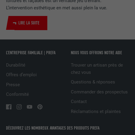
toitures et façades est un véritable jeu d’enfant.
L’intervention esthétique en met aussi plein la vue.
Utilisé par le service de réseau social
UTILITÉ
LinkedIn pour suivre l'utilisation de
LIRE LA SUITE
services intégrés
NOM
UserMatchHistory
L’ENTREPRISE FAMILIALE | PREFA
NOUS VOUS OFFRONS NOTRE AIDE
FOURNISSEUR
LinkedIn
Durabilité
Trouver un artisan près de
chez vous
EXPIRATION
29 jours
Offres d’emploi
Questions & réponses
Presse
Est utilisé pour suivre l'utilisateur sur
Commander des prospectus
plusieurs sites Internet afin d'afficher de
Conformité
UTILITÉ
la publicité adaptée aux préférences de
Contact
l'utilisateur.
Réclamations et plaintes
NOM
lidc
DÉCOUVREZ LES NOMBREUX AVANTAGES DES PRODUITS PREFA