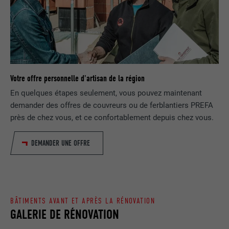
FOURNISSEUR
Google Universal Analytics
SafeSearch doit être activé ou non.
EXPIRATION
1 jour
NOM
lang
Enregistre un identifiant unique utilisé
pour générer des données statistiques
FOURNISSEUR
ads.linkedin.com
UTILITÉ
sur la manière dont l'utilisateur utilise le
Votre offre personnelle d'artisan de la région
site Internet.
EXPIRATION
Session
En quelques étapes seulement, vous pouvez maintenant
demander des offres de couvreurs ou de ferblantiers PREFA
Enregistre la langue choisie par
UTILITÉ
près de chez vous, et ce confortablement depuis chez vous.
NOM
_gaexp
l'utilisateur pour un site Internet.
FOURNISSEUR
Google Optimize
DEMANDER UNE OFFRE
NOM
lang
EXPIRATION
90 jours
FOURNISSEUR
LinkedIn
Est placé afin de tester si le navigateur
UTILITÉ
autorise l'utilisation de cookies. Ne
BÂTIMENTS AVANT ET APRÈS LA RÉNOVATION
EXPIRATION
Session
contient aucun élément d'identification.
GALERIE DE RÉNOVATION
Utilisé par LinkedIn lorsqu'un site