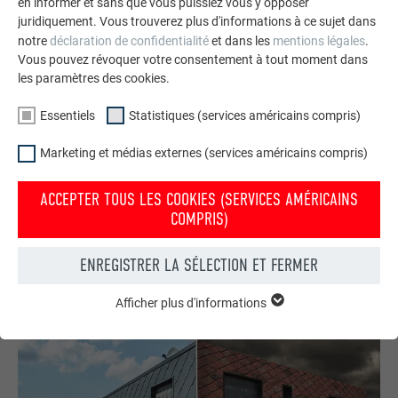
en informer et sans que vous puissiez vous y opposer
juridiquement. Vous trouverez plus d'informations à ce sujet dans
notre
déclaration de confidentialité
et dans les
mentions légales
.
Vous pouvez révoquer votre consentement à tout moment dans
les paramètres des cookies.
Essentiels
Statistiques (services américains compris)
Commander gratuitement des prospectus PREFA
Toiture, façade, solaire, gouttières et protection contre les
Marketing et médias externes (services américains compris)
crues – avec les produits PREFA en aluminium, votre maison
est non seulement jolie, mais aussi bien protégée !
ACCEPTER TOUS LES COOKIES (SERVICES AMÉRICAINS
COMPRIS)
COMMANDER GRATUITEMENT
ENREGISTRER LA SÉLECTION ET FERMER
Afficher plus d'informations
ESSENTIELS
Les cookies du groupe « Essentiels » sont nécessaires aux
fonctions de base du site Internet. Ils garantissent que le site
Internet fonctionne correctement.