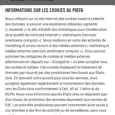
INFORMATIONS SUR LES COOKIES AU PREFA
La galerie de références PREFA démontre la
polyvalence de l’aluminium. Découvrez d’autres projets
Nous utilisons sur ce site Internet des cookies visant à collecter
impressionnants avec les solutions en aluminium
des données, à assurer une expérience utilisateur agréable
durables de PREFA pour toitures, systèmes solaires et
(« essentiel ») et afin d'établir des statistiques pour l'amélioration
de la qualité de notre site Internet (« statistiques (services
façades.
américains compris) »). Nous réalisons en outre des activités de
marketing et avons recours à des médias externes (« marketing et
médias externes (services américains compris) »). Vous pouvez
VOIR DAVANTAGE DE RÉFÉRENCES
autoriser les catégories de cookies et médias externes
sélectionnés en cliquant sur « Enregistrer » ou bien accepter tous
les cookies et médias. Ces cookies impliquent le traitement de
données par nous et par des prestataires tiers basés aux États-
Unis. En donnant votre accord pour tous les services, vous
acceptez également explicitement la transmission des données
vers les États-Unis conformément à l'art. 49 al. 1 lettre a) du
RGPD. Nous vous informons que les États-Unis ne disposent pas
d'un niveau de protection des données équivalent aux normes de
l'UE. Les autorités américaines peuvent notamment avoir accès à
vos données à des fins de contrôle ou de surveillance, sans vous