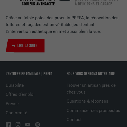
COULEUR ANTHRACITE
À DEUX PANS ET GARAGE
EXPIRATION
2 ans
Utilisé par le service de réseau social
Grâce au faible poids des produits PREFA, la rénovation des
UTILITÉ
LinkedIn pour suivre l'utilisation de
toitures et façades est un véritable jeu d’enfant.
services intégrés.
L’intervention esthétique en met aussi plein la vue.
LIRE LA SUITE
NOM
bscookie
FOURNISSEUR
LinkedIn
L’ENTREPRISE FAMILIALE | PREFA
NOUS VOUS OFFRONS NOTRE AIDE
EXPIRATION
2 ans
Durabilité
Trouver un artisan près de
Utilisé par le service de réseau social
chez vous
UTILITÉ
LinkedIn pour suivre l'utilisation de
Offres d’emploi
services intégrés
Questions & réponses
Presse
Commander des prospectus
Conformité
NOM
UserMatchHistory
Contact