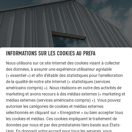
INFORMATIONS SUR LES COOKIES AU PREFA
Nous utilisons sur ce site Internet des cookies visant à collecter
des données, à assurer une expérience utilisateur agréable
AUTRES BÂTIMENTS
(« essentiel ») et afin d'établir des statistiques pour l'amélioration
LAISSEZ-VOUS INSPIRER
de la qualité de notre site Internet (« statistiques (services
américains compris) »). Nous réalisons en outre des activités de
marketing et avons recours à des médias externes (« marketing et
La galerie de références PREFA démontre la
médias externes (services américains compris) »). Vous pouvez
polyvalence de l’aluminium. Découvrez d’autres projets
autoriser les catégories de cookies et médias externes
impressionnants avec les solutions en aluminium
sélectionnés en cliquant sur « Enregistrer » ou bien accepter tous
durables de PREFA pour toitures, systèmes solaires et
les cookies et médias. Ces cookies impliquent le traitement de
façades.
données par nous et par des prestataires tiers basés aux États-
Unis. En donnant votre accord pour tous les services, vous