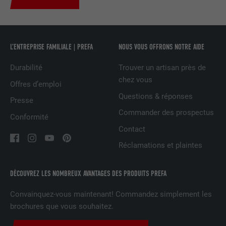
UTILITÉ
LinkedIn pour suivre l'utilisation de
services intégrés
L’ENTREPRISE FAMILIALE | PREFA
NOUS VOUS OFFRONS NOTRE AIDE
NOM
UserMatchHistory
Durabilité
Trouver un artisan près de
FOURNISSEUR
LinkedIn
chez vous
Offres d’emploi
Questions & réponses
Presse
EXPIRATION
29 jours
Commander des prospectus
Conformité
Est utilisé pour suivre l'utilisateur sur
Contact
plusieurs sites Internet afin d'afficher de
UTILITÉ
Réclamations et plaintes
la publicité adaptée aux préférences de
l'utilisateur.
DÉCOUVREZ LES NOMBREUX AVANTAGES DES PRODUITS PREFA
NOM
lidc
Convainquez-vous maintenant! Commandez simplement les
brochures que vous souhaitez.
FOURNISSEUR
LinkedIn