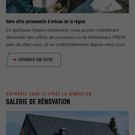
EXPIRATION
1 jour
NOM
lang
Enregistre un identifiant unique utilisé
Votre offre personnelle d'artisan de la région
pour générer des données statistiques
FOURNISSEUR
ads.linkedin.com
UTILITÉ
En quelques étapes seulement, vous pouvez maintenant
sur la manière dont l'utilisateur utilise le
site Internet.
demander des offres de couvreurs ou de ferblantiers PREFA
EXPIRATION
Session
près de chez vous, et ce confortablement depuis chez vous.
Enregistre la langue choisie par
UTILITÉ
NOM
_gaexp
DEMANDER UNE OFFRE
l'utilisateur pour un site Internet.
FOURNISSEUR
Google Optimize
NOM
lang
EXPIRATION
90 jours
FOURNISSEUR
LinkedIn
BÂTIMENTS AVANT ET APRÈS LA RÉNOVATION
Est placé afin de tester si le navigateur
GALERIE DE RÉNOVATION
UTILITÉ
autorise l'utilisation de cookies. Ne
EXPIRATION
Session
contient aucun élément d'identification.
Utilisé par LinkedIn lorsqu'un site
UTILITÉ
Internet contient une fenêtre « Suivez-
nous » intégrée.