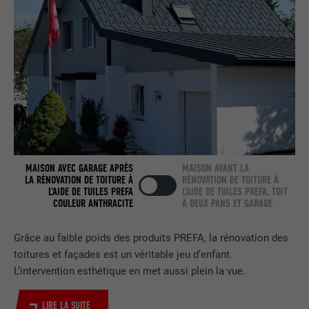
NOM
bcookie
FOURNISSEUR
LinkedIn
EXPIRATION
2 ans
Utilisé par le service de réseau social
UTILITÉ
LinkedIn pour suivre l'utilisation de
MAISON AVEC GARAGE APRÈS
MAISON AVANT LA
services intégrés.
LA RÉNOVATION DE TOITURE À
RÉNOVATION DE TOITURE À
L’AIDE DE TUILES PREFA
L’AIDE DE TUILES PREFA, TOIT
COULEUR ANTHRACITE
À DEUX PANS ET GARAGE
NOM
bscookie
Grâce au faible poids des produits PREFA, la rénovation des
FOURNISSEUR
LinkedIn
toitures et façades est un véritable jeu d’enfant.
L’intervention esthétique en met aussi plein la vue.
EXPIRATION
2 ans
LIRE LA SUITE
Utilisé par le service de réseau social