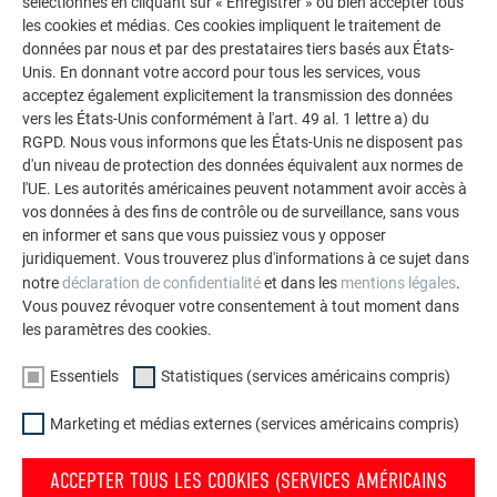
sélectionnés en cliquant sur « Enregistrer » ou bien accepter tous
La galerie de références PREFA démontre la
les cookies et médias. Ces cookies impliquent le traitement de
polyvalence de l’aluminium. Découvrez d’autres projets
données par nous et par des prestataires tiers basés aux États-
impressionnants avec les solutions en aluminium
Unis. En donnant votre accord pour tous les services, vous
durables de PREFA pour toitures, systèmes solaires et
acceptez également explicitement la transmission des données
vers les États-Unis conformément à l'art. 49 al. 1 lettre a) du
façades.
RGPD. Nous vous informons que les États-Unis ne disposent pas
d'un niveau de protection des données équivalent aux normes de
l'UE. Les autorités américaines peuvent notamment avoir accès à
VOIR DAVANTAGE DE RÉFÉRENCES
vos données à des fins de contrôle ou de surveillance, sans vous
en informer et sans que vous puissiez vous y opposer
juridiquement. Vous trouverez plus d'informations à ce sujet dans
notre
déclaration de confidentialité
et dans les
mentions légales
.
Vous pouvez révoquer votre consentement à tout moment dans
les paramètres des cookies.
Essentiels
Statistiques (services américains compris)
Marketing et médias externes (services américains compris)
ACCEPTER TOUS LES COOKIES (SERVICES AMÉRICAINS