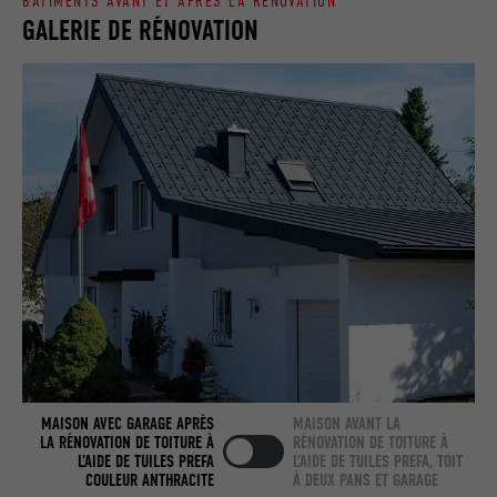
BÂTIMENTS AVANT ET APRÈS LA RÉNOVATION
GALERIE DE RÉNOVATION
Utilisé par LinkedIn lorsqu'un site
UTILITÉ
Internet contient une fenêtre « Suivez-
nous » intégrée.
NOM
bcookie
FOURNISSEUR
LinkedIn
EXPIRATION
2 ans
Utilisé par le service de réseau social
UTILITÉ
LinkedIn pour suivre l'utilisation de
services intégrés.
MAISON AVEC GARAGE APRÈS
MAISON AVANT LA
NOM
bscookie
LA RÉNOVATION DE TOITURE À
RÉNOVATION DE TOITURE À
L’AIDE DE TUILES PREFA
L’AIDE DE TUILES PREFA, TOIT
FOURNISSEUR
LinkedIn
COULEUR ANTHRACITE
À DEUX PANS ET GARAGE