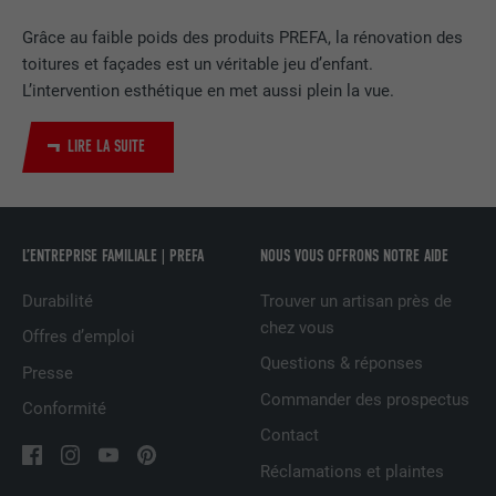
EXPIRATION
2 ans
Grâce au faible poids des produits PREFA, la rénovation des
toitures et façades est un véritable jeu d’enfant.
Utilisé par le service de réseau social
L’intervention esthétique en met aussi plein la vue.
UTILITÉ
LinkedIn pour suivre l'utilisation de
services intégrés
LIRE LA SUITE
NOM
UserMatchHistory
FOURNISSEUR
LinkedIn
L’ENTREPRISE FAMILIALE | PREFA
NOUS VOUS OFFRONS NOTRE AIDE
EXPIRATION
29 jours
Durabilité
Trouver un artisan près de
chez vous
Offres d’emploi
Est utilisé pour suivre l'utilisateur sur
Questions & réponses
Presse
plusieurs sites Internet afin d'afficher de
UTILITÉ
la publicité adaptée aux préférences de
Commander des prospectus
Conformité
l'utilisateur.
Contact
Réclamations et plaintes