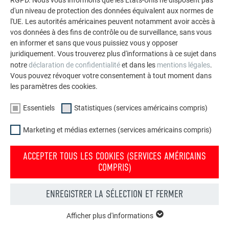
RGPD. Nous vous informons que les États-Unis ne disposent pas
Nous sommes heureux d'accepter des participants de
d'un niveau de protection des données équivalent aux normes de
remplacement. En cas de non-présentation, des frais
l'UE. Les autorités américaines peuvent notamment avoir accès à
Nous sommes heureux d'accepter des participants
d'annulation de 100 % seront facturés.
J'ai réservé la formation en tant que particulier et je souhaite
vos données à des fins de contrôle ou de surveillance, sans vous
remplaçants s'ils remplissent les conditions requises pour
la retirer en vertu de la loi sur la vente à distance, que dois-
en informer et sans que vous puissiez vous y opposer
la formation.
Nous acceptons les annulations par e-mail ou téléphone :
je faire ?
juridiquement. Vous trouverez plus d'informations à ce sujet dans
notre
déclaration de confidentialité
et dans les
mentions légales
.
Email :
schulungen.de@prefa.com
Toutes les informations sur le retrait sont disponibles sous
Vous pouvez révoquer votre consentement à tout moment dans
Numéro de téléphone :
+49 36941 785 23
Rétractation | PREFA
les paramètres des cookies.
DÉROULEMENT ET CONDITIONS DE
Essentiels
Statistiques (services américains compris)
PARTICIPATION
Marketing et médias externes (services américains compris)
ACCEPTER TOUS LES COOKIES (SERVICES AMÉRICAINS
Y a-t-il une exigence minimale pour les cours ?
COMPRIS)
La recommandation du participant est enregistrée dans le
ENREGISTRER LA SÉLECTION ET FERMER
programme du cours. Par exemple :
Comment sont structurés les cours de formation ?
Afficher plus d'informations
Formation de base : Maîtres, compagnons et
ESSENTIELS