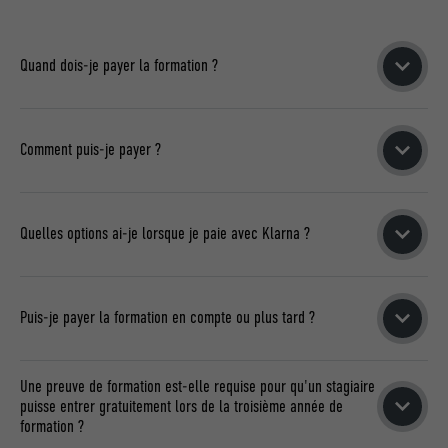
l'Académie.
RÉSERVATION EN LIGNE
Quand dois-je payer la formation ?
Le paiement est effectué au moment de l'enregistrement. Ce
n'est qu'après le paiement effectué que votre réservation
Comment puis-je payer ?
sera réalisée avec succès. Après l'enregistrement, vous
recevrez la facture payée ainsi qu'une confirmation
Vous pouvez choisir de payer avec Klarna, Link, carte
d'enregistrement.
bancaire ou Amazon Pay.
Quelles options ai-je lorsque je paie avec Klarna ?
Avec Klarna, vous pouvez payer le montant immédiatement,
en 30 jours ou en plusieurs versements.
Puis-je payer la formation en compte ou plus tard ?
Si vous payez par facture ou plus tard, utilisez l'option de
Une preuve de formation est-elle requise pour qu'un stagiaire
paiement Klarna et sélectionnez l'option « payer dans 30
puisse entrer gratuitement lors de la troisième année de
jours ». Le paiement direct sur le compte PREFA n'est pas
formation ?
possible.