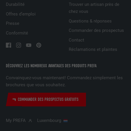
NOM
bcookie
Durabilité
Trouver un artisan près de
chez vous
Offres d’emploi
FOURNISSEUR
LinkedIn
Questions & réponses
Presse
EXPIRATION
2 ans
Commander des prospectus
Conformité
Contact
Utilisé par le service de réseau social
UTILITÉ
LinkedIn pour suivre l'utilisation de
Réclamations et plaintes
services intégrés.
DÉCOUVREZ LES NOMBREUX AVANTAGES DES PRODUITS PREFA
NOM
bscookie
Convainquez-vous maintenant! Commandez simplement les
brochures que vous souhaitez.
FOURNISSEUR
LinkedIn
COMMANDER DES PROSPECTUS GRATUITS
EXPIRATION
2 ans
Utilisé par le service de réseau social
UTILITÉ
LinkedIn pour suivre l'utilisation de
My PREFA
Luxembourg
services intégrés