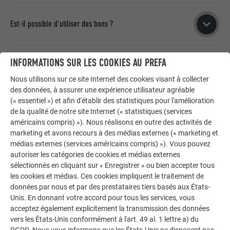
Au début du cours, l'étudiant doit fournir une preuve de
formation pour la troisième année de stage.
Est-il possible d'utiliser des bons ?
Lorsque vous arrivez à la section paiement lors de la
INFORMATIONS SUR LES COOKIES AU PREFA
réservation, veuillez entrer le code du bon dans le champ «
Qu'est-ce qui est inclus dans les frais de cours ?
Code promo », le montant du bon sera immédiatement
Nous utilisons sur ce site Internet des cookies visant à collecter
déduit du montant total par le système.
des données, à assurer une expérience utilisateur agréable
¬
Repas : boissons non alcoolisées, café, collation de
(« essentiel ») et afin d'établir des statistiques pour l'amélioration
bienvenue le premier jour, lunch
de la qualité de notre site Internet (« statistiques (services
¬
Matériel d'écriture (cahier, stylo, crayon, règle pliante)
américains compris) »). Nous réalisons en outre des activités de
ANNULATION ET MODIFICATION DE
¬
Matériel d'information (directives d'installation en poche)
marketing et avons recours à des médias externes (« marketing et
RÉSERVATION
¬
Tous les matériaux de consommation
médias externes (services américains compris) »). Vous pouvez
autoriser les catégories de cookies et médias externes
¬
Certificat « PREFA ACADEMY » Vestes à capuche (cours
sélectionnés en cliquant sur « Enregistrer » ou bien accepter tous
durent plusieurs jours)
les cookies et médias. Ces cookies impliquent le traitement de
¬
T-shirt ( Cours de jour)
Puis-je annuler la formation que j'ai prévue ?
données par nous et par des prestataires tiers basés aux États-
¬
Protection auditive, gants de travail
Unis. En donnant votre accord pour tous les services, vous
¬
Lunettes de sécurité pour cours de façade
acceptez également explicitement la transmission des données
Si l'annulation est 14 jours avant l'événement, 50 % des frais
¬
Utilisation d'outils et machines professionnels
vers les États-Unis conformément à l'art. 49 al. 1 lettre a) du
de formation seront facturés comme frais d'annulation.
Puis-je envoyer un autre participant ?