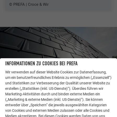
© PREFA | Croce & Wir
INFORMATIONEN ZU COOKIES BEI PREFA
Wir verwenden auf dieser Website Cookies zur Datenerfassung,
um ein benutzerfreundliches Erlebnis zu ermöglichen („Essenziell“)
und Statistiken zur Verbesserung der Qualität unserer Website zu
erstellen („Statistiken (inkl. US-Dienste)“). Überdies führen wir
Marketing-Aktivitäten durch und binden externe Medien ein
WEITERE OBJEKTE
(„Marketing & externe Medien (inkl. US-Dienste)“). Sie können
LASSEN SIE SICH INSPIRIEREN
entweder über „Speichern“ die jeweils ausgewählten Kategorien
von Cookies und externen Medien zulassen oder alle Cookies und
Die PREFA Referenzgalerie zeigt, wie vielseitig
Medien akzeptieren. Bei diesen Cookies werden Daten von uns