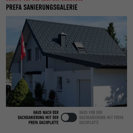
PREFA SANIERUNGSGALERIE
Name
bcookie
Anbieter
LinkedIn
Laufzeit
2 Jahre
Verwendet vom Social-Networking-Dienst
LinkedIn für die Verfolgung der
Zweck
Verwendung von eingebetteten
Dienstleistungen.
Name
bscookie
Anbieter
LinkedIn
HAUS NACH DER
HAUS VOR DER
DACHSANIERUNG MIT DER
DACHSANIERUNG MIT PREFA
Laufzeit
2 Jahre
PREFA DACHPLATTE
DACHPLATTE