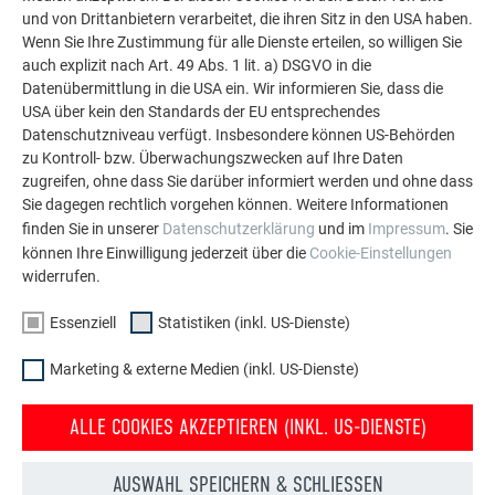
Aluminium eingesetzt werden kann. Entdecken Sie
und von Drittanbietern verarbeitet, die ihren Sitz in den USA haben.
weitere beeindruckende Projekte mit den langlebigen
Wenn Sie Ihre Zustimmung für alle Dienste erteilen, so willigen Sie
PREFA Aluminiumlösungen für Dach, Solar und
auch explizit nach Art. 49 Abs. 1 lit. a) DSGVO in die
Datenübermittlung in die USA ein. Wir informieren Sie, dass die
Fassade.
USA über kein den Standards der EU entsprechendes
Datenschutzniveau verfügt. Insbesondere können US-Behörden
zu Kontroll- bzw. Überwachungszwecken auf Ihre Daten
MEHR REFERENZEN ANSEHEN
zugreifen, ohne dass Sie darüber informiert werden und ohne dass
Sie dagegen rechtlich vorgehen können. Weitere Informationen
finden Sie in unserer
Datenschutzerklärung
und im
Impressum
. Sie
können Ihre Einwilligung jederzeit über die
Cookie-Einstellungen
widerrufen.
Essenziell
Statistiken (inkl. US-Dienste)
Marketing & externe Medien (inkl. US-Dienste)
ALLE COOKIES AKZEPTIEREN (INKL. US-DIENSTE)
AUSWAHL SPEICHERN & SCHLIESSEN