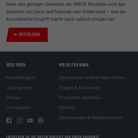
Verwendet vom Social-Networking-Dienst
Dank des geringen Gewichts der PREFA Produkte wird das
LinkedIn für die Verfolgung der
Zweck
Sanieren von Dach und Fassade zum Kinderspiel – und der
Verwendung von eingebetteten
kosmetische Eingriff macht auch optisch einiges her.
Dienstleistungen.
WEITERLESEN
Name
UserMatchHistory
Anbieter
LinkedIn
ÜBER PREFA
WIR HELFEN IHNEN
Laufzeit
29 Tage
Nachhaltigkeit
Handwerker in Ihrer Nähe finden
Wird verwendet, um Besucher auf
Jobangebote
Fragen & Antworten
mehreren Webseiten zu verfolgen, um
Zweck
relevante Werbung basierend auf den
Presse
Prospekte bestellen
Präferenzen des Besuchers zu
Compliance
Kontakt
präsentieren.
Beschwerden & Reklamationen
Name
lidc
ENTDECKEN SIE DIE VIELEN VORTEILE DER PREFA PRODUKTE