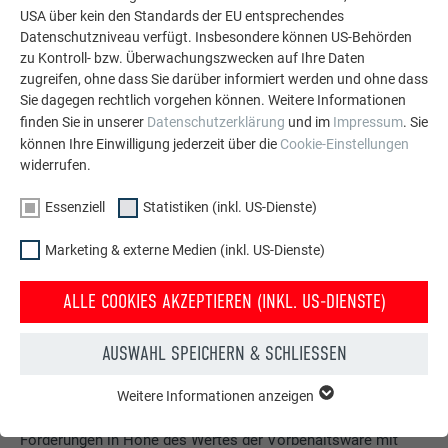
Betrag, der unserem Anteilswert an Miteigentum entspricht.
USA über kein den Standards der EU entsprechendes
Punkt 10.1. Satz 2 gilt entsprechend für den verlängerten
Datenschutzniveau verfügt. Insbesondere können US-Behörden
Eigentumsvorbehalt; die Vorausabtretung gem. Punkt 10.3.
zu Kontroll- bzw. Überwachungszwecken auf Ihre Daten
Satz 1 und 3 erstreckt sich auch auf die Saldoforderung.
zugreifen, ohne dass Sie darüber informiert werden und ohne dass
Sie dagegen rechtlich vorgehen können. Weitere Informationen
10.4. Wird die Vorbehaltsware vom Kunden als wesentlicher
finden Sie in unserer
Datenschutzerklärung
und im
Impressum
. Sie
Bestandteil in das Grundstück eines Dritten eingebaut, so
können Ihre Einwilligung jederzeit über die
Cookie-Einstellungen
tritt der Kunde schon jetzt die gegen den Dritten oder den,
widerrufen.
den es angeht, entstehenden Forderungen auf Vergütung in
Essenziell
Statistiken (inkl. US-Dienste)
der Höhe des Wertes der Vorbehaltsware mit allen
Nebenrechten einschließlich eines solchen auf Einräumung
Marketing & externe Medien (inkl. US-Dienste)
einer Sicherungshypothek mit dem Rang vor dem Rest ab.
Wir nehmen die Abtretung an. Punkt 10.3. Satz 2 und 3 gelten
ALLE COOKIES AKZEPTIEREN (INKL. US-DIENSTE)
entsprechend.
10.5. Wird Vorbehaltsware vom Kunden als wesentlicher
AUSWAHL SPEICHERN & SCHLIESSEN
Bestandteil in das Grundstück des Kunden eingebaut, so tritt
der Kunde schon jetzt die aus der Veräußerung des
Weitere Informationen anzeigen
ESSENZIELL
Grundstücks oder von Grundstücksrechten entstehenden
Cookies der Gruppe "Essenziell" werden für grundlegende
Forderungen in Höhe des Wertes der Vorbehaltsware mit
Funktionen der Website benötigt. Dadurch ist gewährleistet,