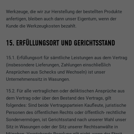
Anbieter
Pinterest
Werkzeuge, die wir zur Herstellung der bestellten Produkte
Laufzeit
1 Jahr
anfertigen, bleiben auch dann unser Eigentum, wenn der
Kunde die Werkzeugkosten bezahlt.
Wird von Pinterest verwendet, um die
Zweck
Nutzung der Dienste zu verfolgen.
15. ERFÜLLUNGSORT UND GERICHTSSTAND
Name
__cfduid
15.1. Erfüllungsort für sämtliche Leistungen aus dem Vertrag
(insbesondere Lieferungen, Zahlungen einschließlich
Anbieter
Adsymptotic.com
Ansprüchen aus Schecks und Wechseln) ist unser
Unternehmenssitz in Wasungen.
Laufzeit
1 Monat
15.2. Für alle vertraglichen oder deliktischen Ansprüche aus
Cookie, der verwendet wird, um einzelne
dem Vertrag oder über den Bestand des Vertrags, gilt
Clients hinter einer gemeinsamen IP-
folgendes: Sind beide Vertragsparteien Kaufleute, juristische
Zweck
Adresse zu identifizieren und
Personen des öffentlichen Rechts oder öffentlich- rechtliche
Sicherheitseinstellungen auf Client-Basis
Sondervermögen, ist Gerichtsstand nach unserer Wahl unser
anzuwenden.
Sitz in Wasungen oder der Sitz unserer Rechtsanwälte in
München. Vorstehende Regelung gilt nicht, wenn der Streit