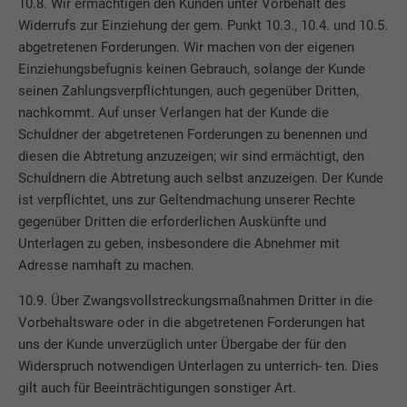
10.8. Wir ermächtigen den Kunden unter Vorbehalt des
Laufzeit
Sitzung
Widerrufs zur Einziehung der gem. Punkt 10.3., 10.4. und 10.5.
abgetretenen Forderungen. Wir machen von der eigenen
Name
_gaexp
Speichert die vom Benutzer ausgewählte
Einziehungsbefugnis keinen Gebrauch, solange der Kunde
Zweck
Sprach version einer Webseite.
seinen Zahlungsverpflichtungen, auch gegenüber Dritten,
Anbieter
Google Optimize
nachkommt. Auf unser Verlangen hat der Kunde die
Schuldner der abgetretenen Forderungen zu benennen und
Laufzeit
90 Tage
Name
lang
diesen die Abtretung anzuzeigen; wir sind ermächtigt, den
Wird testweise gesetzt, um zu prüfen, ob
Schuldnern die Abtretung auch selbst anzuzeigen. Der Kunde
Anbieter
LinkedIn
der Browser das Setzen von Cookies
ist verpflichtet, uns zur Geltendmachung unserer Rechte
Zweck
erlaubt. Enthält keine
gegenüber Dritten die erforderlichen Auskünfte und
Laufzeit
Sitzung
Identifikationsmerkmale.
Unterlagen zu geben, insbesondere die Abnehmer mit
Adresse namhaft zu machen.
Eingestellt von LinkedIn, wenn eine
Zweck
Webseite ein eingebettetes "Folgen Sie
10.9. Über Zwangsvollstreckungsmaßnahmen Dritter in die
uns"-Fenster enthält.
Vorbehaltsware oder in die abgetretenen Forderungen hat
uns der Kunde unverzüglich unter Übergabe der für den
Widerspruch notwendigen Unterlagen zu unterrich- ten. Dies
Name
bcookie
gilt auch für Beeinträchtigungen sonstiger Art.