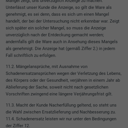
Mangel zeigt, uns unverzüglich Anzeige zu machen.
Unterlässt unser Kunde die Anzeige, so gilt die Ware als
genehmigt, es sei denn, dass es sich um einen Mangel
Name
UserMatchHistory
handelt, der bei der Untersuchung nicht erkennbar war. Zeigt
Anbieter
LinkedIn
sich später ein solcher Mangel, so muss die Anzeige
unverzüglich nach der Entdeckung gemacht werden;
Laufzeit
29 Tage
andernfalls gilt die Ware auch in Ansehung dieses Mangels
als genehmigt. Die Anzeige hat (gemäß Ziffer 2.) in jedem
Wird verwendet, um Besucher auf
Fall schriftlich zu erfolgen.
mehreren Webseiten zu verfolgen, um
Zweck
relevante Werbung basierend auf den
11.2. Mängelansprüche, mit Ausnahme von
Präferenzen des Besuchers zu
Schadenersatzansprüchen wegen der Verletzung des Lebens,
präsentieren.
des Körpers oder der Gesundheit, verjähren in einem Jahr ab
Ablieferung der Sache, soweit nicht nach gesetzlichen
Vorschriften zwingend eine längere Verjährungsfrist gilt.
Name
lidc
11.3. Macht der Kunde Nacherfüllung geltend, so steht uns
Anbieter
LinkedIn
die Wahl zwischen Ersatzlieferung und Nachbesserung zu.
11.4. Schadenersatz leisten wir nur unter den Bedingungen
Laufzeit
1 Tag
der Ziffer 12.