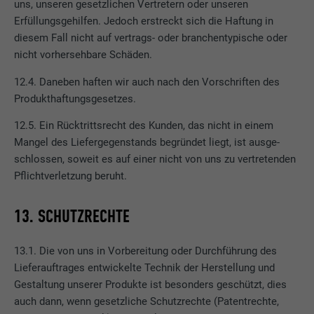
uns, unseren gesetzlichen Vertretern oder unseren
Anbieter
Facebook
Erfüllungsgehilfen. Jedoch erstreckt sich die Haftung in
Laufzeit
3 Monate
diesem Fall nicht auf vertrags- oder branchentypische oder
nicht vorhersehbare Schäden.
Wird von Facebook genutzt, um eine Reihe
12.4. Daneben haften wir auch nach den Vorschriften des
von Werbeprodukten anzuzeigen, zum
Zweck
Produkthaftungsgesetzes.
Beispiel Echtzeitgebote dritter
Werbetreibender.
12.5. Ein Rücktrittsrecht des Kunden, das nicht in einem
Mangel des Liefergegenstands begründet liegt, ist ausge-
schlossen, soweit es auf einer nicht von uns zu vertretenden
Name
fr
Pflichtverletzung beruht.
Anbieter
Facebook
13. SCHUTZRECHTE
Laufzeit
3 Monate
13.1. Die von uns in Vorbereitung oder Durchführung des
Wird von Facebook genutzt, um eine Reihe
Lieferauftrages entwickelte Technik der Herstellung und
von Werbeprodukten anzuzeigen, zum
Zweck
Gestaltung unserer Produkte ist besonders geschützt, dies
Beispiel Echtzeitgebote dritter
auch dann, wenn gesetzliche Schutzrechte (Patentrechte,
Werbetreibender.