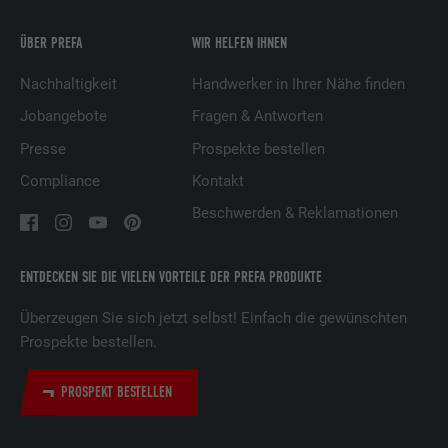
Anbieter
YouTube
ÜBER PREFA
WIR HELFEN IHNEN
Laufzeit
1 Tag
Nachhaltigkeit
Handwerker in Ihrer Nähe finden
Jobangebote
Fragen & Antworten
Registriert eine eindeutige ID auf mobilen
Geräten, um Tracking basierend auf dem
Presse
Prospekte bestellen
Zweck
geografischen GPS-Standort zu
Compliance
Kontakt
ermöglichen.
Beschwerden & Reklamationen
Name
VISITOR_INFO1_LIVE
ENTDECKEN SIE DIE VIELEN VORTEILE DER PREFA PRODUKTE
Anbieter
YouTube
Überzeugen Sie sich jetzt selbst! Einfach die gewünschten
Prospekte bestellen.
Laufzeit
179 Tage
Zweck
YouTube-Bandbreitenmessung
PROSPEKT BESTELLEN