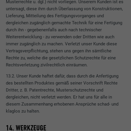
Musterrechte u. dgl.) nicht vorliegen. Unserem Kunden ist es
untersagt, diese ihm durch Überlassung von Konstruktionen,
Name
IDE
Lieferung, Mitteilung des Fertigungsvorganges und
dergleichen zugänglich gemachte Technik für eine Fertigung
Anbieter
doubleclick.net
durch ihn - gegebenenfalls auch nach technischer
Weiterentwicklung - zu verwenden oder Dritten wie auch
Laufzeit
1 Jahr
immer zugänglich zu machen. Verletzt unser Kunde diese
Vertragsverpflichtung, stehen uns gegen ihn sämtliche
Verwendet von Google DoubleClick, um die
Rechte zu, welche die gesetzlichen Schutzrechte für eine
Handlungen des Benutzers auf der
Rechtsverletzung zivilrechtlich einräumen.
Webseite nach der Anzeige oder dem
Klicken auf eine der Anzeigen des Anbieters
13.2. Unser Kunde haftet dafür, dass durch die Anfertigung
Zweck
zu registrieren und zu melden, mit dem
des bestellten Produktes gemäß seiner Vorschrift Rechte
Zweck der Messung der Wirksamkeit einer
Dritter, z. B. Patentrechte, Musterschutzrechte und
Werbung und der Anzeige zielgerichteter
dergleichen, nicht verletzt werden. Er hat uns für alle in
Werbung für den Benutzer.
diesem Zusammenhang erhobenen Ansprüche schad- und
klaglos zu halten.
Name
_pin_unauth
14. WERKZEUGE