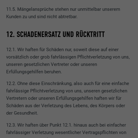
Verwendet vom Social-Networking-Dienst
11.5. Mängelansprüche stehen nur unmittelbar unserem
LinkedIn für die Verfolgung der
Kunden zu und sind nicht abtretbar.
Zweck
Verwendung von eingebetteten
Dienstleistungen.
12. SCHADENERSATZ UND RÜCKTRITT
12.1. Wir haften für Schäden nur, soweit diese auf einer
Name
lissc
vorsätzlich oder grob fahrlässigen Pflichtverletzung von uns,
Anbieter
LinkedIn
unseren gesetzlichen Vertreter oder unseren
Erfüllungsgehilfen beruhen.
Laufzeit
1 Jahr
12.2. Ohne diese Einschränkung, also auch für eine einfache
fahrlässige Pflichtverletzung von uns, unseren gesetzlichen
Wird verwendet, um sicherzustellen, dass
Vertretern oder unseren Erfüllungsgehilfen haften wir für
Zweck
das SameSite-Attribut für alle Cookies in
diesem Browser korrekt ist.
Schäden aus der Verletzung des Lebens, des Körpers oder
der Gesundheit.
12.3. Wir haften über Punkt 12.1. hinaus auch bei einfacher
Name
_fbp
fahrlässiger Verletzung wesentlicher Vertragspflichten von