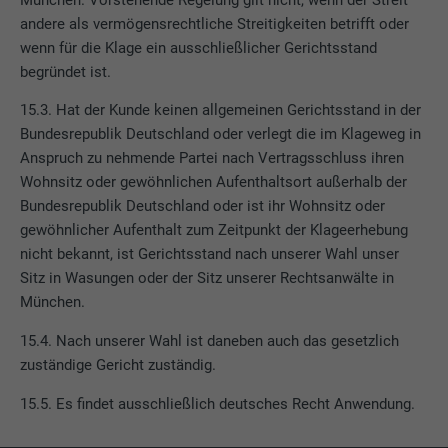
andere als vermögensrechtliche Streitigkeiten betrifft oder
Name
U
wenn für die Klage ein ausschließlicher Gerichtsstand
begründet ist.
Anbieter
Adsymptotic.com
15.3. Hat der Kunde keinen allgemeinen Gerichtsstand in der
Laufzeit
3 Monate
Bundesrepublik Deutschland oder verlegt die im Klageweg in
Anspruch zu nehmende Partei nach Vertragsschluss ihren
Zweck
Browser ID-Cookie
Wohnsitz oder gewöhnlichen Aufenthaltsort außerhalb der
Bundesrepublik Deutschland oder ist ihr Wohnsitz oder
gewöhnlicher Aufenthalt zum Zeitpunkt der Klageerhebung
Name
li_sugr
nicht bekannt, ist Gerichtsstand nach unserer Wahl unser
Anbieter
LinkedIn
Sitz in Wasungen oder der Sitz unserer Rechtsanwälte in
München.
Laufzeit
3 Monate
15.4. Nach unserer Wahl ist daneben auch das gesetzlich
zuständige Gericht zuständig.
Zweck
Browser ID-Cookie
15.5. Es findet ausschließlich deutsches Recht Anwendung.
Name
GPS