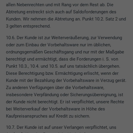
allen Nebenrechten und mit Rang vor dem Rest ab. Die
dass die Website einwandfrei funktioniert.
Abtretung erstreckt sich auch auf Saldoforderungen des
Cookie-Informationen anzeigen
Name
PHPSESSID
Kunden. Wir nehmen die Abtretung an. Punkt 10.2. Satz 2 und
3 gelten entsprechend.
STATISTIKEN (INKL. US-DIENSTE)
Anbieter
PHP
10.6. Der Kunde ist zur Weiterveräußerung, zur Verwendung
Die "Statistiken (inkl. US-Dienste)"-Cookies helfen uns zu
oder zum Einbau der Vorbehaltsware nur im üblichen,
verstehen, wie die Website genutzt wird. Informationen werden
Laufzeit
Sitzung
gesammelt, um die Nutzererfahrung der Website zu
ordnungsgemäßen Geschäftsgang und nur mit der Maßgabe
verbessern.
Dieses Cookie speichert Ihre aktuelle
berechtigt und ermächtigt, dass die Forderungen i. S. von
Sitzung mit Bezug auf PHP-Anwendungen
Punkt 10.3., 10.4. und 10.5. auf uns tatsächlich übergehen.
Cookie-Informationen anzeigen
Name
_ga
und gewährleistet so, dass alle Funktionen
Diese Berechtigung bzw. Ermächtigung erlischt, wenn der
Zweck
der Seite, die auf der PHP-
Kunde mit der Bezahlung der Vorbehaltsware in Verzug gerät.
MARKETING & EXTERNE MEDIEN (INKL. US-DIENSTE)
Anbieter
Google Universal Analytics
Programmiersprache basieren, vollständig
Zu anderen Verfügungen über die Vorbehaltsware,
"Marketing & externe Medien (inkl. US-Dienste)"-Cookies
angezeigt werden können.
insbesondere Verpfändung oder Sicherungsübereignung, ist
werden von Werbetreibenden (Drittanbietern) verwendet, um
Laufzeit
2 Jahre
der Kunde nicht berechtigt. Er ist verpflichtet, unsere Rechte
personalisierte Werbung anzuzeigen. Sie tun dies, indem sie
bei Weiterverkauf der Vorbehaltsware in Höhe des
Besucher über Websites hinweg beobachten. Wenn diese
Registriert eine eindeutige ID, die verwendet
Name
cookie_optin
Cookies akzeptiert werden, bedarf der Zugriff auf Inhalte von
Kaufpreisanspruches auf Kredit zu sichern.
Zweck
wird, um statistische Daten dazu, wieder
Videoplattformen und Social-Media-Plattformen keiner
Besucher die Website nutzt, zu generieren.
Anbieter
Sgalinski
10.7. Der Kunde ist auf unser Verlangen verpflichtet, uns
manuellen Einwilligung mehr.