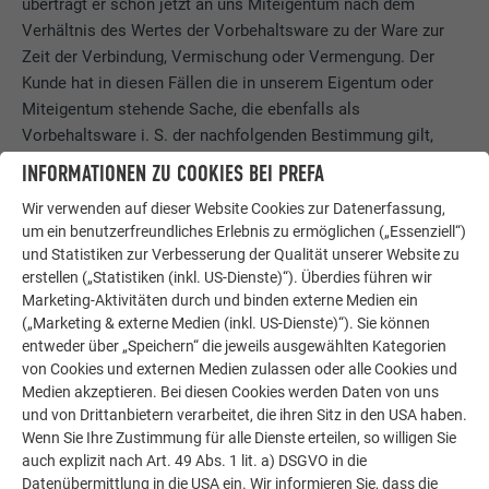
überträgt er schon jetzt an uns Miteigentum nach dem
Verhältnis des Wertes der Vorbehaltsware zu der Ware zur
Zeit der Verbindung, Vermischung oder Vermengung. Der
Kunde hat in diesen Fällen die in unserem Eigentum oder
Miteigentum stehende Sache, die ebenfalls als
Vorbehaltsware i. S. der nachfolgenden Bestimmung gilt,
unentgeltlich zu verwahren.
INFORMATIONEN ZU COOKIES BEI PREFA
10.3. Wird Vorbehaltsware vom Kunden, allein oder
Wir verwenden auf dieser Website Cookies zur Datenerfassung,
zusammen mit nicht uns gehörender Ware veräußert, so tritt
um ein benutzerfreundliches Erlebnis zu ermöglichen („Essenziell“)
und Statistiken zur Verbesserung der Qualität unserer Website zu
der Kunde schon jetzt die aus der Weiterveräußerung
erstellen („Statistiken (inkl. US-Dienste)“). Überdies führen wir
entstehenden Forderungen in Höhe des Wertes der
Marketing-Aktivitäten durch und binden externe Medien ein
Vorbehaltsware mit allen Nebenrechten und Rang vor dem
(„Marketing & externe Medien (inkl. US-Dienste)“). Sie können
Rest ab; wir nehmen die Abtretung an. Wert der
entweder über „Speichern“ die jeweils ausgewählten Kategorien
Vorbehaltsware ist unser Rechnungsbetrag zuzüglich eines
von Cookies und externen Medien zulassen oder alle Cookies und
Sicherungsaufschlages von 10%, der jedoch außer Ansatz
Medien akzeptieren. Bei diesen Cookies werden Daten von uns
bleibt, soweit ihm Rechte Dritter entgegenstehen. Wenn die
und von Drittanbietern verarbeitet, die ihren Sitz in den USA haben.
Wenn Sie Ihre Zustimmung für alle Dienste erteilen, so willigen Sie
weiterveräußerte Vorbehaltsware in unserem Miteigentum
auch explizit nach Art. 49 Abs. 1 lit. a) DSGVO in die
steht, so erstreckt sich die Abtretung der Forderung auf den
Datenübermittlung in die USA ein. Wir informieren Sie, dass die