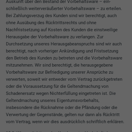
Auskunft über den Bestand der Vorbehaltsware – ein-
Laufzeit
12 Monate
Cookie-Informationen anzeigen
Name
NID
schließlich weiterveräußerter Vorbehaltsware – zu erteilen.
Name
_gat
Bei Zahlungsverzug des Kunden sind wir berechtigt, auch
Dieses Cookie ist essenziell für die Funktion
Anbieter
Google
ohne Ausübung des Rücktrittsrechts und ohne
Anbieter
Google Analytics
der Cookie Opt-In Extension. Es muss
Nachfristsetzung auf Kosten des Kunden die einstweilige
Zweck
gespeichert werden, damit das Tool weiß,
Laufzeit
6 Monate
Herausgabe der Vorbehaltsware zu verlangen. Zur
Laufzeit
1 Tag
welche Cookie-Gruppen der Nutzer
Durchsetzung unseres Herausgabeanspruchs sind wir auch
akzeptiert hat.
Dieses Cookie enthält eine eindeutige ID,
Wird von Google Analytics verwendet, um
berechtigt, nach vorheriger Ankündigung und Fristsetzung
Zweck
über die Ihre bevorzugten Einstellungen
die Anforderungsrate einzuschränken.
den Betrieb des Kunden zu betreten und die Vorbehaltsware
und andere Informationen gespeichert
mitzunehmen. Wir sind berechtigt, die herausgegebene
werden, insbesondere Ihre bevorzugte
Zweck
Vorbehaltsware zur Befriedigung unserer Ansprüche zu
Sprache, wie viele Suchergebnisse pro Seite
Name
_gid
verwerten, soweit wir entweder vom Vertrag zurückgetreten
angezeigt werden sollen (z. B. 10 oder 20)
oder die Voraussetzung für die Geltendmachung von
und ob der Google SafeSearch-Filter
Anbieter
Google Universal Analytics
aktiviert sein soll.
Schadenersatz wegen Nichterfüllung eingetreten ist. Die
Geltendmachung unseres Eigentumsvorbehalts,
Laufzeit
1 Tag
insbesondere die Rücknahme oder die Pfändung oder die
Name
lang
Verwertung der Gegenstände, gelten nur dann als Rücktritt
Registriert eine eindeutige ID, die verwendet
vom Vertrag, wenn wir dies ausdrücklich schriftlich erklären.
Zweck
wird, um statistische Daten dazu, wieder
Anbieter
ads.linkedin.com
Besucher die Website nutzt, zu generieren.