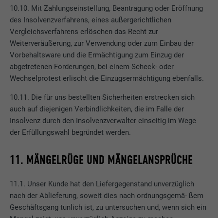
Anbieter
LinkedIn
10.10. Mit Zahlungseinstellung, Beantragung oder Eröffnung
des Insolvenzverfahrens, eines außergerichtlichen
Laufzeit
2 Jahre
Vergleichsverfahrens erlöschen das Recht zur
Weiterveräußerung, zur Verwendung oder zum Einbau der
Verwendet vom Social-Networking-Dienst
Vorbehaltsware und die Ermächtigung zum Einzug der
LinkedIn für die Verfolgung der
Zweck
abgetretenen Forderungen, bei einem Scheck- oder
Verwendung von eingebetteten
Wechselprotest erlischt die Einzugsermächtigung ebenfalls.
Dienstleistungen.
10.11. Die für uns bestellten Sicherheiten erstrecken sich
auch auf diejenigen Verbindlichkeiten, die im Falle der
Name
bscookie
Insolvenz durch den Insolvenzverwalter einseitig im Wege
der Erfüllungswahl begründet werden.
Anbieter
LinkedIn
Laufzeit
2 Jahre
11. MÄNGELRÜGE UND MÄNGELANSPRÜCHE
Verwendet vom Social-Networking-Dienst
11.1. Unser Kunde hat den Liefergegenstand unverzüglich
LinkedIn für die Verfolgung der
Zweck
nach der Ablieferung, soweit dies nach ordnungsgemä- ßem
Verwendung von eingebetteten
Geschäftsgang tunlich ist, zu untersuchen und, wenn sich ein
Dienstleistungen.