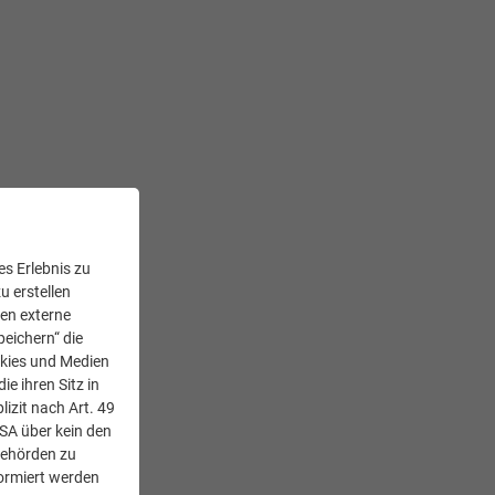
 die
hohe
le Ressourcen
s Erlebnis zu
liche CO²-
u erstellen
hstuhl oft nicht
den externe
peichern“ die
lastung
hinzu.
okies und Medien
n!
Überzeugen Sie
e ihren Sitz in
lizit nach Art. 49
USA über kein den
Behörden zu
ormiert werden