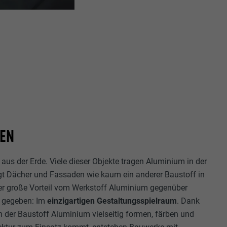
 PHP-
Seite, die
ezeigt werden
ittanbietern)
er Websites
te von
ische Daten
TEN
n Extension.
okie-
s der Erde. Viele dieser Objekte tragen Aluminium in der
zugten
ägt Dächer und Fassaden wie kaum ein anderer Baustoff in
,
sse pro Seite
 der große Vorteil vom Werkstoff Aluminium gegenüber
ate
e SafeSearch-
l gegeben: Im
einzigartigen Gestaltungsspielraum
. Dank
ch der Baustoff Aluminium vielseitig formen, färben und