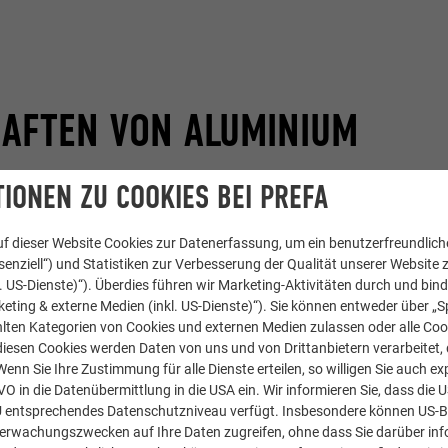
HAFTEN VON ALUMINIUM
IONEN ZU COOKIES BEI PREFA
ele Vorteile,
die sich perfekt für die Gebäudehülle eignen. Durch
terials wird für Generationen gebaut und
schont somit wertvol
f dieser Website Cookies zur Datenerfassung, um ein benutzerfreundliche
ußerdem wird durch das
geringe Gewicht
beim Transport
schäd
enziell“) und Statistiken zur Verbesserung der Qualität unserer Website z
.
Bei einer Sanierung hat es den Vorteil, dass der bestehende Dac
kl. US-Dienste)“). Überdies führen wir Marketing-Aktivitäten durch und bin
eting & externe Medien (inkl. US-Dienste)“). Sie können entweder über „S
s, denn durch das
leichte Material
kommt
keine zusätzliche Be
lten Kategorien von Cookies und externen Medien zulassen oder alle Co
 noch
unendlich oft recyclebar
- und das
ohne Qualitätseinbuße
diesen Cookies werden Daten von uns und von Drittanbietern verarbeitet, di
 herausragenden Material:
nn Sie Ihre Zustimmung für alle Dienste erteilen, so willigen Sie auch exp
GVO in die Datenübermittlung in die USA ein. Wir informieren Sie, dass die 
U entsprechendes Datenschutzniveau verfügt. Insbesondere können US-
berwachungszwecken auf Ihre Daten zugreifen, ohne dass Sie darüber inf