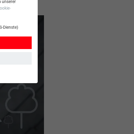
n unserer
ookie-
S-Dienste)
t. Dadurch ist
zt wird.