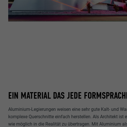
Name
Name
Anbieter
Anbieter
Laufzeit
Laufzeit
Zweck
Zweck
Name
Name
Anbieter
Anbieter
EIN MATERIAL DAS JEDE FORMSPRACH
Laufzeit
Laufzeit
Zweck
Aluminium-Legierungen weisen eine sehr gute Kalt- und Wa
Zweck
komplexe Querschnitte einfach herstellen. Als Architekt ist
wie möglich in die Realität zu übertragen. Mit Aluminium al