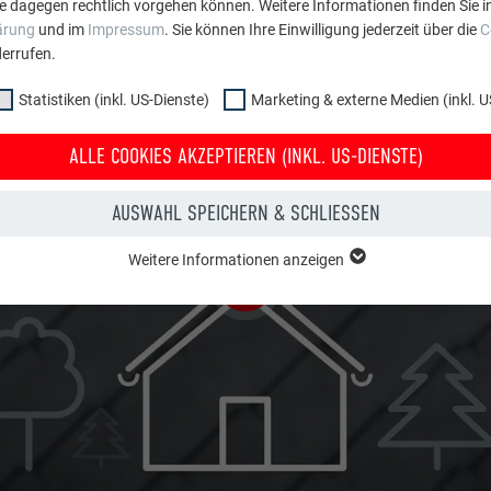
e dagegen rechtlich vorgehen können. Weitere Informationen finden Sie i
ärung
und im
Impressum
. Sie können Ihre Einwilligung jederzeit über die
C
errufen.
Statistiken (inkl. US-Dienste)
Marketing & externe Medien (inkl. U
ALLE COOKIES AKZEPTIEREN (INKL. US-DIENSTE)
AUSWAHL SPEICHERN & SCHLIESSEN
Weitere Informationen anzeigen
ppe "Essenziell" werden für grundlegende Funktionen der Website benötig
dass die Website einwandfrei funktioniert.
Cookie-Informationen anzeigen
PHPSESSID
NKL. US-DIENSTE)
PHP
 (inkl. US-Dienste)"-Cookies helfen uns zu verstehen, wie die Website genut
werden gesammelt, um die Nutzererfahrung der Website zu verbessern.
Sitzung