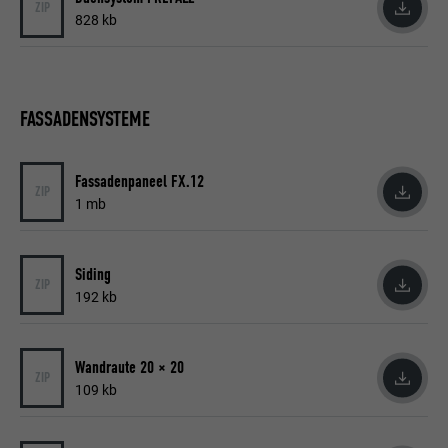
ZIP
828 kb
Anbieter
LinkedIn
Laufzeit
29 Tage
FASSADENSYSTEME
Wird verwendet, um Besucher auf
mehreren Webseiten zu verfolgen, um
Zweck
relevante Werbung basierend auf den
Fassadenpaneel FX.12
Präferenzen des Besuchers zu
ZIP
1 mb
präsentieren.
Siding
Name
lidc
ZIP
192 kb
Anbieter
LinkedIn
Wandraute 20 × 20
Laufzeit
1 Tag
ZIP
109 kb
Verwendet vom Social-Networking-Dienst
LinkedIn für die Verfolgung der
Zweck