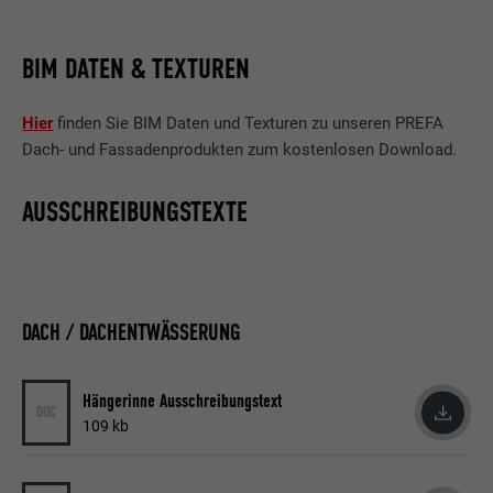
Wird von Facebook genutzt, um eine Reihe
von Werbeprodukten anzuzeigen, zum
BIM DATEN & TEXTUREN
Zweck
Beispiel Echtzeitgebote dritter
Werbetreibender.
Hier
finden Sie BIM Daten und Texturen zu unseren PREFA
Dach- und Fassadenprodukten zum kostenlosen Download.
Name
fr
AUSSCHREIBUNGSTEXTE
Anbieter
Facebook
Laufzeit
3 Monate
DACH / DACHENTWÄSSERUNG
Wird von Facebook genutzt, um eine Reihe
von Werbeprodukten anzuzeigen, zum
Zweck
Beispiel Echtzeitgebote dritter
Hängerinne Ausschreibungstext
Werbetreibender.
DOC
109 kb
Name
IDE