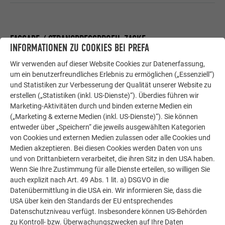
FASSADE / STRANGPRESSPROFIL ZACKE
INFORMATIONEN ZU COOKIES BEI PREFA
Wir verwenden auf dieser Website Cookies zur Datenerfassung,
Details Fassade Strangpressprofil Zacke horizontal
um ein benutzerfreundliches Erlebnis zu ermöglichen („Essenziell“)
DWG
2 mb
und Statistiken zur Verbesserung der Qualität unserer Website zu
erstellen („Statistiken (inkl. US-Dienste)“). Überdies führen wir
Marketing-Aktivitäten durch und binden externe Medien ein
Details Fassade Strangpressprofil Zacke horizontal
(„Marketing & externe Medien (inkl. US-Dienste)“). Sie können
DXF
entweder über „Speichern“ die jeweils ausgewählten Kategorien
15 mb
von Cookies und externen Medien zulassen oder alle Cookies und
Medien akzeptieren. Bei diesen Cookies werden Daten von uns
und von Drittanbietern verarbeitet, die ihren Sitz in den USA haben.
Details Fassade Strangpressprofil Zacke horizontal
PDF
Wenn Sie Ihre Zustimmung für alle Dienste erteilen, so willigen Sie
5 mb
auch explizit nach Art. 49 Abs. 1 lit. a) DSGVO in die
Datenübermittlung in die USA ein. Wir informieren Sie, dass die
USA über kein den Standards der EU entsprechendes
Details Fassade Strangpressprofil Zacke vertikal
Datenschutzniveau verfügt. Insbesondere können US-Behörden
DWG
5 mb
zu Kontroll- bzw. Überwachungszwecken auf Ihre Daten