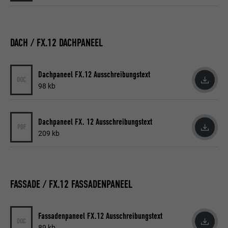
Laufzeit
1 Tag
Registriert eine eindeutige ID auf mobilen
Geräten, um Tracking basierend auf dem
DACH / FX.12 DACHPANEEL
Zweck
geografischen GPS-Standort zu
ermöglichen.
Dachpaneel FX.12 Ausschreibungstext
DOC
98 kb
Name
VISITOR_INFO1_LIVE
Anbieter
YouTube
Dachpaneel FX. 12 Ausschreibungstext
PDF
209 kb
Laufzeit
179 Tage
Zweck
YouTube-Bandbreitenmessung
FASSADE / FX.12 FASSADENPANEEL
Name
YSC
Fassadenpaneel FX.12 Ausschreibungstext
DOC
Anbieter
YouTube
89 kb