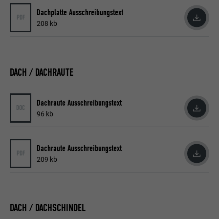
Dachplatte Ausschreibungstext
Wird von Pinterest verwendet, um die
PDF
Zweck
208 kb
Nutzung der Dienste zu verfolgen.
Name
__cfduid
DACH / DACHRAUTE
Anbieter
Adsymptotic.com
Dachraute Ausschreibungstext
Laufzeit
1 Monat
DOC
96 kb
Cookie, der verwendet wird, um einzelne
Clients hinter einer gemeinsamen IP-
Zweck
Adresse zu identifizieren und
Dachraute Ausschreibungstext
PDF
Sicherheitseinstellungen auf Client-Basis
209 kb
anzuwenden.
Name
U
DACH / DACHSCHINDEL