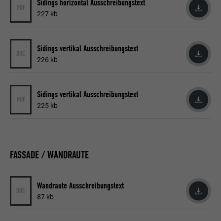
Sidings horizontal Ausschreibungstext
nicht wesentliche Zwecke.
PDF
227 kb
Name
lidc
Sidings vertikal Ausschreibungstext
DOC
226 kb
Anbieter
LinkedIn
Laufzeit
24 Stunden
Sidings vertikal Ausschreibungstext
PDF
225 kb
Zur Erleichterung der Auswahl von
Zweck
Rechenzentren
Name
test_cookie
FASSADE / WANDRAUTE
Anbieter
doubleclick.net
Wandraute Ausschreibungstext
DOC
Laufzeit
15 Minuten
87 kb
Wird testweise gesetzt, um zu prüfen, ob