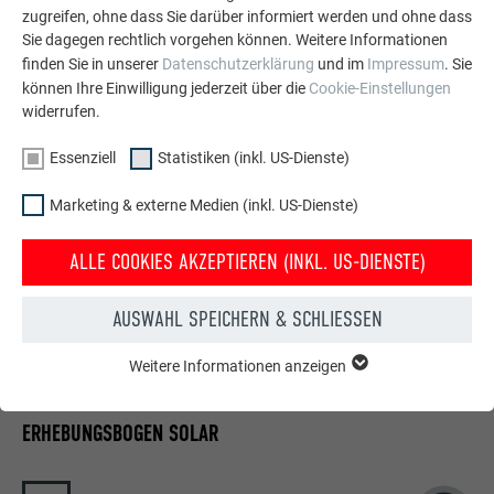
zugreifen, ohne dass Sie darüber informiert werden und ohne dass
Sie dagegen rechtlich vorgehen können. Weitere Informationen
finden Sie in unserer
Datenschutzerklärung
und im
Impressum
. Sie
Details Fassade Strangpressprofil Zacke vertikal
DXF
können Ihre Einwilligung jederzeit über die
Cookie-Einstellungen
33 mb
widerrufen.
Essenziell
Statistiken (inkl. US-Dienste)
Details Fassade Strangpressprofil Zacke vertikal
PDF
5 mb
Marketing & externe Medien (inkl. US-Dienste)
ALLE COOKIES AKZEPTIEREN (INKL. US-DIENSTE)
ERHEBUNGSBÖGEN
AUSWAHL SPEICHERN & SCHLIESSEN
Weitere Informationen anzeigen
ESSENZIELL
Cookies der Gruppe "Essenziell" werden für grundlegende
Funktionen der Website benötigt. Dadurch ist gewährleistet,
ERHEBUNGSBOGEN SOLAR
dass die Website einwandfrei funktioniert.
Cookie-Informationen anzeigen
Name
PHPSESSID