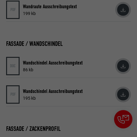
der Browser das Setzen von Cookies
Wandraute Ausschreibungstext
Zweck
PDF
erlaubt. Enthält keine
199 kb
Identifikationsmerkmale.
FASSADE / WANDSCHINDEL
Wandschindel Ausschreibungstext
DOC
86 kb
Wandschindel Ausschreibungstext
PDF
195 kb
FASSADE / ZACKENPROFIL