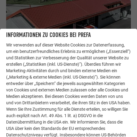
INFORMATIONEN ZU COOKIES BEI PREFA
Wir verwenden auf dieser Website Cookies zur Datenerfassung,
um ein benutzerfreundliches Erlebnis zu ermöglichen („Essenziell“)
und Statistiken zur Verbesserung der Qualität unserer Website zu
erstellen („Statistiken (inkl. US-Dienste)“). Überdies führen wir
Marketing-Aktivitäten durch und binden externe Medien ein
Wasserabweisend und Feuerfest
(„Marketing & externe Medien (inkl. US-Dienste)“). Sie können
PREFA Produkte erfüllen sämtliche Brandschutzvorschriften.
entweder über „Speichern“ die jeweils ausgewählten Kategorien
von Cookies und externen Medien zulassen oder alle Cookies und
Medien akzeptieren. Bei diesen Cookies werden Daten von uns
WEITERLESEN
und von Drittanbietern verarbeitet, die ihren Sitz in den USA haben.
Wenn Sie Ihre Zustimmung für alle Dienste erteilen, so willigen Sie
auch explizit nach Art. 49 Abs. 1 lit. a) DSGVO in die
Datenübermittlung in die USA ein. Wir informieren Sie, dass die
USA über kein den Standards der EU entsprechendes
Datenschutzniveau verfügt. Insbesondere können US-Behörden