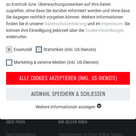
zu Kontroll- bzw. Überwachungszwecken auf Ihre Daten
zugreifen, ohne dass Sie darüber informiert werden und ohne dass
Sie dagegen rechtlich vorgehen können. Weitere Informationen
finden Sie in unserer
Datenschutzerklärung
und im
Impressum
. Sie
können Ihre Einwilligung jederzeit über die
Cookie-Einstellungen
widerrufen.
Essenziell
Statistiken (inkl. US-Dienste)
Sanieren leicht gemacht
Marketing & externe Medien (inkl. US-Dienste)
Dank des geringen Gewichts eignen sich die PREFA Produkte
hervorragend für die Sanierung denkmalgeschützter Objekte.
ALLE COOKIES AKZEPTIEREN (INKL. US-DIENSTE)
MEHR INFOS
AUSWAHL SPEICHERN & SCHLIESSEN
Weitere Informationen anzeigen
ESSENZIELL
Cookies der Gruppe "Essenziell" werden für grundlegende
Funktionen der Website benötigt. Dadurch ist gewährleistet,
ÜBER PREFA
WIR HELFEN IHNEN
dass die Website einwandfrei funktioniert.
Nachhaltigkeit
Handwerker in Ihrer Nähe finden