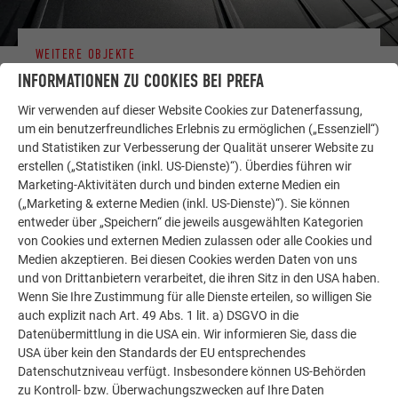
WEITERE OBJEKTE
LASSEN SIE SICH INSPIRIEREN
INFORMATIONEN ZU COOKIES BEI PREFA
Wir verwenden auf dieser Website Cookies zur Datenerfassung,
Die PREFA Referenzgalerie zeigt, wie vielseitig
um ein benutzerfreundliches Erlebnis zu ermöglichen („Essenziell“)
Aluminium eingesetzt werden kann. Entdecken Sie
und Statistiken zur Verbesserung der Qualität unserer Website zu
weitere beeindruckende Projekte mit den langlebigen
erstellen („Statistiken (inkl. US-Dienste)“). Überdies führen wir
PREFA Aluminiumlösungen für Dach, Solar und
Marketing-Aktivitäten durch und binden externe Medien ein
Fassade.
(„Marketing & externe Medien (inkl. US-Dienste)“). Sie können
entweder über „Speichern“ die jeweils ausgewählten Kategorien
von Cookies und externen Medien zulassen oder alle Cookies und
Medien akzeptieren. Bei diesen Cookies werden Daten von uns
MEHR REFERENZEN ANSEHEN
und von Drittanbietern verarbeitet, die ihren Sitz in den USA haben.
Wenn Sie Ihre Zustimmung für alle Dienste erteilen, so willigen Sie
auch explizit nach Art. 49 Abs. 1 lit. a) DSGVO in die
Datenübermittlung in die USA ein. Wir informieren Sie, dass die
USA über kein den Standards der EU entsprechendes
Datenschutzniveau verfügt. Insbesondere können US-Behörden
zu Kontroll- bzw. Überwachungszwecken auf Ihre Daten