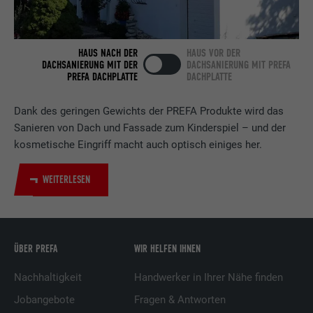
Verwendet vom Social-Networking-Dienst
LinkedIn für die Verfolgung der
Zweck
Verwendung von eingebetteten
HAUS NACH DER
HAUS VOR DER
DACHSANIERUNG MIT DER
DACHSANIERUNG MIT PREFA
Dienstleistungen.
PREFA DACHPLATTE
DACHPLATTE
Dank des geringen Gewichts der PREFA Produkte wird das
Name
bscookie
Sanieren von Dach und Fassade zum Kinderspiel – und der
kosmetische Eingriff macht auch optisch einiges her.
Anbieter
LinkedIn
Laufzeit
2 Jahre
WEITERLESEN
Verwendet vom Social-Networking-Dienst
LinkedIn für die Verfolgung der
Zweck
Verwendung von eingebetteten
ÜBER PREFA
WIR HELFEN IHNEN
Dienstleistungen.
Nachhaltigkeit
Handwerker in Ihrer Nähe finden
Jobangebote
Fragen & Antworten
Name
UserMatchHistory