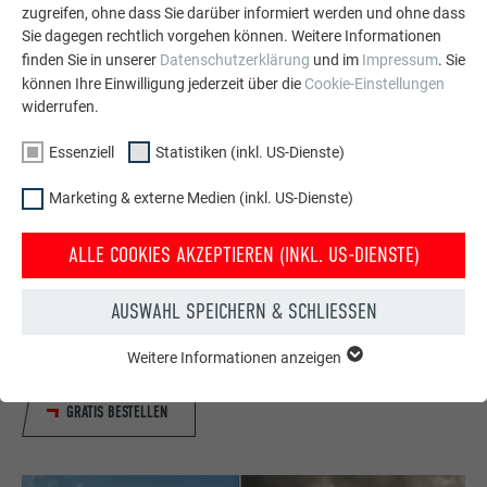
zugreifen, ohne dass Sie darüber informiert werden und ohne dass
Sie dagegen rechtlich vorgehen können. Weitere Informationen
finden Sie in unserer
Datenschutzerklärung
und im
Impressum
. Sie
können Ihre Einwilligung jederzeit über die
Cookie-Einstellungen
widerrufen.
Essenziell
Statistiken (inkl. US-Dienste)
Marketing & externe Medien (inkl. US-Dienste)
Kostenlos PREFA Prospekte bestellen
ALLE COOKIES AKZEPTIEREN (INKL. US-DIENSTE)
Dach, Fassade, Solar, Dachentwässerung &
Hochwasserschutz – mit PREFA Produkten aus Aluminium
AUSWAHL SPEICHERN & SCHLIESSEN
sieht Ihr Haus nicht nur gut aus, sondern ist auch bestens
geschützt!
Weitere Informationen anzeigen
ESSENZIELL
Cookies der Gruppe "Essenziell" werden für grundlegende
Funktionen der Website benötigt. Dadurch ist gewährleistet,
GRATIS BESTELLEN
dass die Website einwandfrei funktioniert.
Cookie-Informationen anzeigen
Name
PHPSESSID