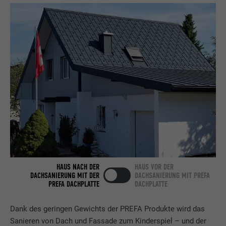
Name
bcookie
Anbieter
LinkedIn
Laufzeit
2 Jahre
Verwendet vom Social-Networking-Dienst
LinkedIn für die Verfolgung der
Zweck
Verwendung von eingebetteten
Dienstleistungen.
Name
bscookie
HAUS NACH DER
HAUS VOR DER
Anbieter
LinkedIn
DACHSANIERUNG MIT DER
DACHSANIERUNG MIT PREFA
PREFA DACHPLATTE
DACHPLATTE
Laufzeit
2 Jahre
Dank des geringen Gewichts der PREFA Produkte wird das
Verwendet vom Social-Networking-Dienst
Sanieren von Dach und Fassade zum Kinderspiel – und der
LinkedIn für die Verfolgung der