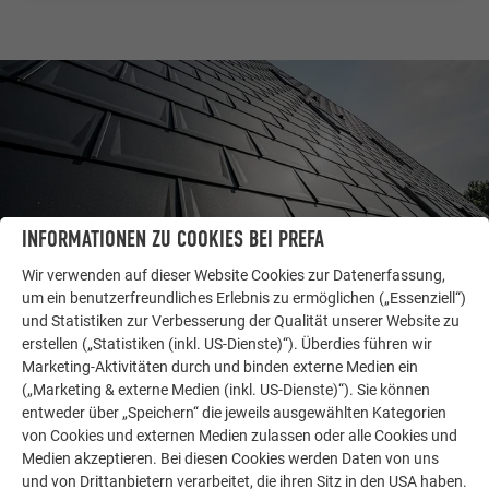
INFORMATIONEN ZU COOKIES BEI PREFA
Wir verwenden auf dieser Website Cookies zur Datenerfassung,
um ein benutzerfreundliches Erlebnis zu ermöglichen („Essenziell“)
und Statistiken zur Verbesserung der Qualität unserer Website zu
erstellen („Statistiken (inkl. US-Dienste)“). Überdies führen wir
WEITERE OBJEKTE
LASSEN SIE SICH INSPIRIEREN
Marketing-Aktivitäten durch und binden externe Medien ein
(„Marketing & externe Medien (inkl. US-Dienste)“). Sie können
entweder über „Speichern“ die jeweils ausgewählten Kategorien
Die PREFA Referenzgalerie zeigt, wie vielseitig
von Cookies und externen Medien zulassen oder alle Cookies und
Aluminium eingesetzt werden kann. Entdecken Sie
Medien akzeptieren. Bei diesen Cookies werden Daten von uns
weitere beeindruckende Projekte mit den langlebigen
und von Drittanbietern verarbeitet, die ihren Sitz in den USA haben.