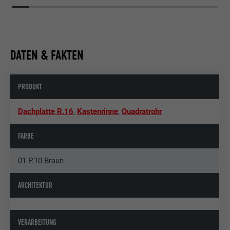
DATEN & FAKTEN
PRODUKT
Dachplatte R.16
,
Kastenrinne
,
Quadratrohr
FARBE
01 P.10 Braun
ARCHITEKTUR
VERARBEITUNG