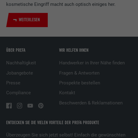
Zweck
kosmetische Eingriff macht auch optisch einiges her.
Verwendung von eingebetteten
Dienstleistungen.
WEITERLESEN
Name
UserMatchHistory
Anbieter
LinkedIn
ÜBER PREFA
WIR HELFEN IHNEN
Laufzeit
29 Tage
Nachhaltigkeit
Handwerker in Ihrer Nähe finden
Jobangebote
Fragen & Antworten
Wird verwendet, um Besucher auf
mehreren Webseiten zu verfolgen, um
Presse
Prospekte bestellen
Zweck
relevante Werbung basierend auf den
Compliance
Kontakt
Präferenzen des Besuchers zu
Beschwerden & Reklamationen
präsentieren.
ENTDECKEN SIE DIE VIELEN VORTEILE DER PREFA PRODUKTE
Name
lidc
Überzeugen Sie sich jetzt selbst! Einfach die gewünschten
Anbieter
LinkedIn