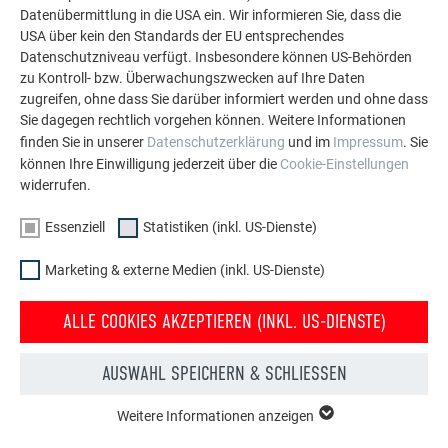
Datenübermittlung in die USA ein. Wir informieren Sie, dass die
MEHR REFERENZEN ANSEHEN
USA über kein den Standards der EU entsprechendes
Datenschutzniveau verfügt. Insbesondere können US-Behörden
zu Kontroll- bzw. Überwachungszwecken auf Ihre Daten
zugreifen, ohne dass Sie darüber informiert werden und ohne dass
Sie dagegen rechtlich vorgehen können. Weitere Informationen
finden Sie in unserer
Datenschutzerklärung
und im
Impressum
. Sie
können Ihre Einwilligung jederzeit über die
Cookie-Einstellungen
widerrufen.
Essenziell
Statistiken (inkl. US-Dienste)
Marketing & externe Medien (inkl. US-Dienste)
ALLE COOKIES AKZEPTIEREN (INKL. US-DIENSTE)
AUSWAHL SPEICHERN & SCHLIESSEN
Kostenlos PREFA Prospekte bestellen
Weitere Informationen anzeigen
ESSENZIELL
Dach, Fassade, Solar, Dachentwässerung &
Cookies der Gruppe "Essenziell" werden für grundlegende