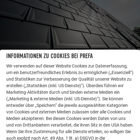
INFORMATIONEN ZU COOKIES BEI PREFA
Wir verwenden auf dieser Website Cookies zur Datenerfassung,
um ein benutzerfreundliches Erlebnis zu ermöglichen („Essenziell“)
WEITERE OBJEKTE
und Statistiken zur Verbesserung der Qualität unserer Website zu
LASSEN SIE SICH INSPIRIEREN
erstellen („Statistiken (inkl. US-Dienste)“). Überdies führen wir
Marketing-Aktivitäten durch und binden externe Medien ein
Die PREFA Referenzgalerie zeigt, wie vielseitig
(„Marketing & externe Medien (inkl. US-Dienste)“). Sie können
Aluminium eingesetzt werden kann. Entdecken Sie
entweder über „Speichern“ die jeweils ausgewählten Kategorien
weitere beeindruckende Projekte mit den langlebigen
von Cookies und externen Medien zulassen oder alle Cookies und
PREFA Aluminiumlösungen für Dach, Solar und
Medien akzeptieren. Bei diesen Cookies werden Daten von uns
und von Drittanbietern verarbeitet, die ihren Sitz in den USA haben.
Fassade.
Wenn Sie Ihre Zustimmung für alle Dienste erteilen, so willigen Sie
auch explizit nach Art. 49 Abs. 1 lit. a) DSGVO in die