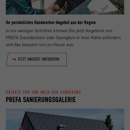
Anbieter
ads.linkedin.com
Besucher die Website nutzt, zu generieren.
Laufzeit
Sitzung
Ihr persönliches Handwerker-Angebot aus der Region
Name
_gaexp
Speichert die vom Benutzer ausgewählte
Zweck
In nur wenigen Schritten können Sie jetzt Angebote von
Sprach version einer Webseite.
Anbieter
Google Optimize
PREFA Dachdeckern oder Spenglern in Ihrer Nähe anfordern
und das bequem von zu Hause aus.
Laufzeit
90 Tage
Name
lang
JETZT ANGEBOT ANFORDERN
Wird testweise gesetzt, um zu prüfen, ob
Anbieter
LinkedIn
der Browser das Setzen von Cookies
Zweck
erlaubt. Enthält keine
Laufzeit
Sitzung
Identifikationsmerkmale.
Eingestellt von LinkedIn, wenn eine
OBJEKTE VOR UND NACH DER SANIERUNG
PREFA SANIERUNGSGALERIE
Zweck
Webseite ein eingebettetes "Folgen Sie
uns"-Fenster enthält.
Name
bcookie