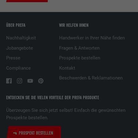
Dienstleistungen.
Name
UserMatchHistory
ÜBER PREFA
WIR HELFEN IHNEN
Anbieter
LinkedIn
Nachhaltigkeit
Handwerker in Ihrer Nähe finden
Jobangebote
Fragen & Antworten
Laufzeit
29 Tage
Presse
Prospekte bestellen
Wird verwendet, um Besucher auf
Compliance
Kontakt
mehreren Webseiten zu verfolgen, um
Zweck
relevante Werbung basierend auf den
Beschwerden & Reklamationen
Präferenzen des Besuchers zu
präsentieren.
ENTDECKEN SIE DIE VIELEN VORTEILE DER PREFA PRODUKTE
Überzeugen Sie sich jetzt selbst! Einfach die gewünschten
Name
lidc
Prospekte bestellen.
Anbieter
LinkedIn
PROSPEKT BESTELLEN