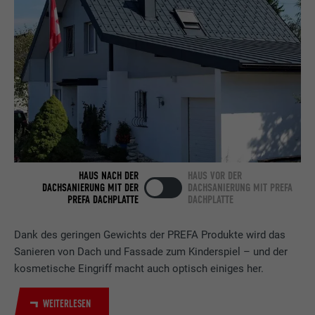
Anbieter
LinkedIn
Laufzeit
2 Jahre
Verwendet vom Social-Networking-Dienst
LinkedIn für die Verfolgung der
Zweck
Verwendung von eingebetteten
Dienstleistungen.
HAUS NACH DER
HAUS VOR DER
Name
bscookie
DACHSANIERUNG MIT DER
DACHSANIERUNG MIT PREFA
PREFA DACHPLATTE
DACHPLATTE
Anbieter
LinkedIn
Dank des geringen Gewichts der PREFA Produkte wird das
Laufzeit
2 Jahre
Sanieren von Dach und Fassade zum Kinderspiel – und der
kosmetische Eingriff macht auch optisch einiges her.
Verwendet vom Social-Networking-Dienst
LinkedIn für die Verfolgung der
Zweck
Verwendung von eingebetteten
WEITERLESEN