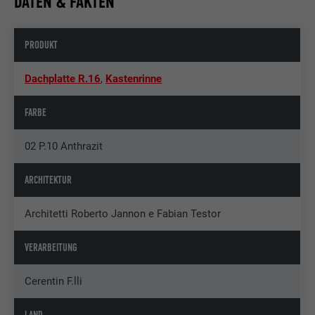
DATEN & FAKTEN
PRODUKT
Dachplatte R.16
,
Kastenrinne
FARBE
02 P.10 Anthrazit
ARCHITEKTUR
Architetti Roberto Jannon e Fabian Testor
VERARBEITUNG
Cerentin F.lli