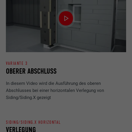
Verwendet vom Social-Networking-Dienst
LinkedIn für die Verfolgung der
Zweck
Verwendung von eingebetteten
Dienstleistungen.
Name
UserMatchHistory
VARIANTE 3
Anbieter
LinkedIn
OBERER ABSCHLUSS
Laufzeit
29 Tage
In diesem Video wird die Ausführung des oberen
Abschlusses bei einer horizontalen Verlegung von
Wird verwendet, um Besucher auf
mehreren Webseiten zu verfolgen, um
Siding/Siding.X gezeigt
Zweck
relevante Werbung basierend auf den
Präferenzen des Besuchers zu
präsentieren.
SIDING/SIDING.X HORIZONTAL
VERLEGUNG