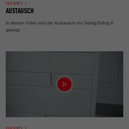
VARIANTE 1
AUSTAUSCH
Wird von Facebook genutzt, um eine Reihe
von Werbeprodukten anzuzeigen, zum
Zweck
In diesem Video wird der Austausch von Siding/Siding.X
Beispiel Echtzeitgebote dritter
gezeigt.
Werbetreibender.
Name
IDE
Anbieter
doubleclick.net
Laufzeit
1 Jahr
Verwendet von Google DoubleClick, um die
Handlungen des Benutzers auf der
Webseite nach der Anzeige oder dem
Klicken auf eine der Anzeigen des Anbieters
Zweck
zu registrieren und zu melden, mit dem
Zweck der Messung der Wirksamkeit einer
Werbung und der Anzeige zielgerichteter
VARIANTE 2