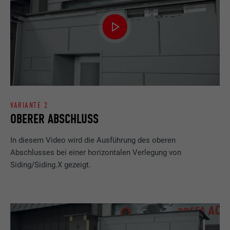
uns"-Fenster enthält.
Name
bcookie
Anbieter
LinkedIn
Laufzeit
2 Jahre
VARIANTE 2
Verwendet vom Social-Networking-Dienst
OBERER ABSCHLUSS
LinkedIn für die Verfolgung der
Zweck
Verwendung von eingebetteten
In diesem Video wird die Ausführung des oberen
Dienstleistungen.
Abschlusses bei einer horizontalen Verlegung von
Siding/Siding.X gezeigt.
Name
bscookie
Anbieter
LinkedIn
Laufzeit
2 Jahre