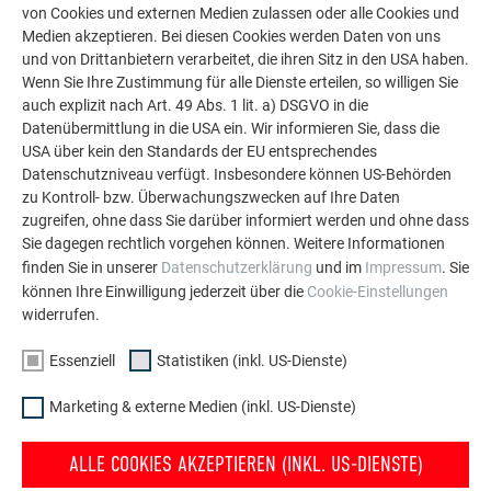
von Cookies und externen Medien zulassen oder alle Cookies und
Medien akzeptieren. Bei diesen Cookies werden Daten von uns
und von Drittanbietern verarbeitet, die ihren Sitz in den USA haben.
Wenn Sie Ihre Zustimmung für alle Dienste erteilen, so willigen Sie
VARIANTE 2
auch explizit nach Art. 49 Abs. 1 lit. a) DSGVO in die
FENSTERSTURZ
Datenübermittlung in die USA ein. Wir informieren Sie, dass die
USA über kein den Standards der EU entsprechendes
In diesem Video wird die Ausführung des Fenstersturzes bei
Datenschutzniveau verfügt. Insbesondere können US-Behörden
der horizontalen Verlegung von Siding/Siding.X gezeigt.
zu Kontroll- bzw. Überwachungszwecken auf Ihre Daten
zugreifen, ohne dass Sie darüber informiert werden und ohne dass
Sie dagegen rechtlich vorgehen können. Weitere Informationen
finden Sie in unserer
Datenschutzerklärung
und im
Impressum
. Sie
können Ihre Einwilligung jederzeit über die
Cookie-Einstellungen
widerrufen.
Essenziell
Statistiken (inkl. US-Dienste)
Marketing & externe Medien (inkl. US-Dienste)
ALLE COOKIES AKZEPTIEREN (INKL. US-DIENSTE)