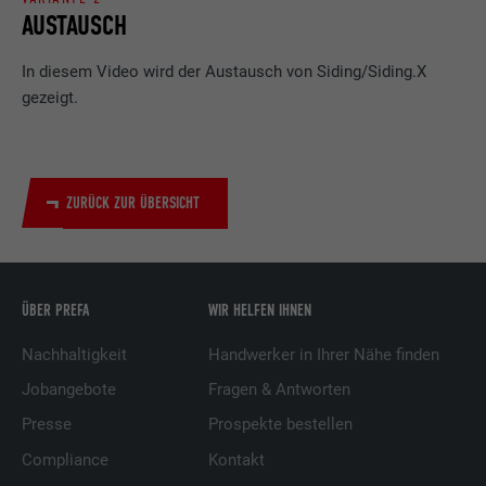
Werbung für den Benutzer.
AUSTAUSCH
In diesem Video wird der Austausch von Siding/Siding.X
Name
_pin_unauth
gezeigt.
Anbieter
Pinterest
Laufzeit
1 Jahr
ZURÜCK ZUR ÜBERSICHT
Wird von Pinterest verwendet, um die
Zweck
Nutzung der Dienste zu verfolgen.
ÜBER PREFA
WIR HELFEN IHNEN
Name
__cfduid
Nachhaltigkeit
Handwerker in Ihrer Nähe finden
Anbieter
Adsymptotic.com
Jobangebote
Fragen & Antworten
Presse
Prospekte bestellen
Laufzeit
1 Monat
Compliance
Kontakt
Cookie, der verwendet wird, um einzelne