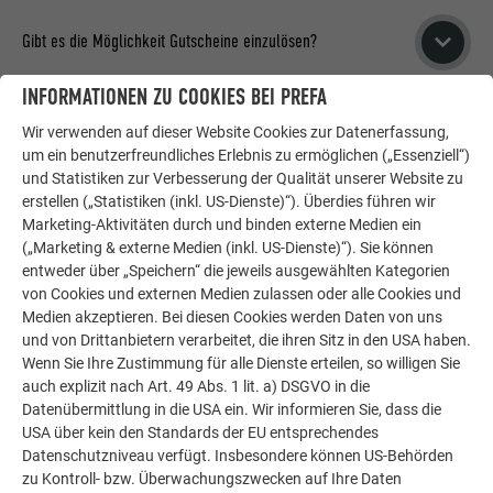
Zum Kursbeginn muss der Lehrling einen
überweisen.
Ausbildungsnachweis für das 3. Lehrjahr nachweisen.
Gibt es die Möglichkeit Gutscheine einzulösen?
INFORMATIONEN ZU COOKIES BEI PREFA
Wenn Sie bei der Buchung zum Abschnitt der Bezahlung
kommen, tragen Sie bitte den Gutscheincode im Feld „Promo
Was ist in den Kursgebühren enthalten?
Wir verwenden auf dieser Website Cookies zur Datenerfassung,
Code“ ein, der Gutscheinbetrag wird umgehend vom System
um ein benutzerfreundliches Erlebnis zu ermöglichen („Essenziell“)
und Statistiken zur Verbesserung der Qualität unserer Website zu
bei der Gesamtsumme abgezogen.
¬
Verpflegung: alkoholfreie Getränke, Kaffee, Imbiss zur
erstellen („Statistiken (inkl. US-Dienste)“). Überdies führen wir
Begrüßung am ersten Tag, einmal täglich warme Küche
Marketing-Aktivitäten durch und binden externe Medien ein
¬
Schreibmaterialien (Block, Kugelschreiber, Bleistift,
(„Marketing & externe Medien (inkl. US-Dienste)“). Sie können
STORNIERUNG & UMBUCHUNG
entweder über „Speichern“ die jeweils ausgewählten Kategorien
Zollstock)
von Cookies und externen Medien zulassen oder alle Cookies und
¬
Infomaterial (Verlegerichtlinien im Taschenformat)
Medien akzeptieren. Bei diesen Cookies werden Daten von uns
¬
sämtliches Verbrauchsmaterial
und von Drittanbietern verarbeitet, die ihren Sitz in den USA haben.
Kann ich meine gebuchte Schulung stornieren?
¬
Teilnahmeurkunde bzw. Zertifikat
Wenn Sie Ihre Zustimmung für alle Dienste erteilen, so willigen Sie
¬
Kapuzenjacken „PREFA ACADEMY“ (mehrtägige Kurse)
auch explizit nach Art. 49 Abs. 1 lit. a) DSGVO in die
¬
T-Shirt (Tageskurse)
Bei Stornierung ab 14 Tage vor der Veranstaltung werden 50
Datenübermittlung in die USA ein. Wir informieren Sie, dass die
¬
Gehörschutz, Arbeitshandschuhe
USA über kein den Standards der EU entsprechendes
% der Schulungskosten als Stornogebühr verrechnet. Gerne
Darf ich einen anderen Teilnehmer schicken?
Datenschutzniveau verfügt. Insbesondere können US-Behörden
¬
Schutzbrille für Fassadenkurs
akzeptieren wir Ersatzteilnehmer.
zu Kontroll- bzw. Überwachungszwecken auf Ihre Daten
¬
Nutzung der professionellen Werkzeuge und Maschinen
Bei Nichterscheinen werden 100% Stornogebühren