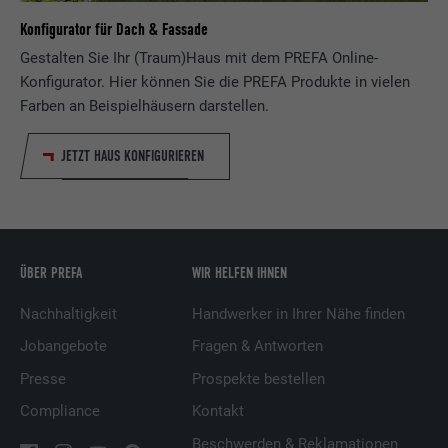
Laufzeit
1 Tag
Konfigurator für Dach & Fassade
Name
lang
Gestalten Sie Ihr (Traum)Haus mit dem PREFA Online-
Registriert eine eindeutige ID, die verwendet
Konfigurator. Hier können Sie die PREFA Produkte in vielen
Zweck
wird, um statistische Daten dazu, wieder
Anbieter
ads.linkedin.com
Farben an Beispielhäusern darstellen.
Besucher die Website nutzt, zu generieren.
Laufzeit
Sitzung
JETZT HAUS KONFIGURIEREN
Name
_gaexp
Speichert die vom Benutzer ausgewählte
Zweck
Sprach version einer Webseite.
Anbieter
Google Optimize
Laufzeit
90 Tage
ÜBER PREFA
WIR HELFEN IHNEN
Name
lang
Wird testweise gesetzt, um zu prüfen, ob
Nachhaltigkeit
Handwerker in Ihrer Nähe finden
Anbieter
LinkedIn
der Browser das Setzen von Cookies
Zweck
Jobangebote
Fragen & Antworten
erlaubt. Enthält keine
Laufzeit
Sitzung
Identifikationsmerkmale.
Presse
Prospekte bestellen
Compliance
Kontakt
Eingestellt von LinkedIn, wenn eine
Zweck
Webseite ein eingebettetes "Folgen Sie
Beschwerden & Reklamationen