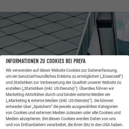
INFORMATIONEN ZU COOKIES BEI PREFA
Wir verwenden auf dieser Website Cookies zur Datenerfassung,
um ein benutzerfreundliches Erlebnis zu ermöglichen („Essenziell“)
und Statistiken zur Verbesserung der Qualität unserer Website zu
WEITERE OBJEKTE
erstellen („Statistiken (inkl. US-Dienste)“). Überdies führen wir
LASSEN SIE SICH INSPIRIEREN
Marketing-Aktivitäten durch und binden externe Medien ein
(„Marketing & externe Medien (inkl. US-Dienste)“). Sie können
entweder über „Speichern“ die jeweils ausgewählten Kategorien
Die PREFA Referenzgalerie zeigt, wie vielseitig
von Cookies und externen Medien zulassen oder alle Cookies und
Aluminium eingesetzt werden kann. Entdecken Sie
Medien akzeptieren. Bei diesen Cookies werden Daten von uns
weitere beeindruckende Projekte mit den langlebigen
und von Drittanbietern verarbeitet, die ihren Sitz in den USA haben.
PREFA Aluminiumlösungen für Dach, Solar und