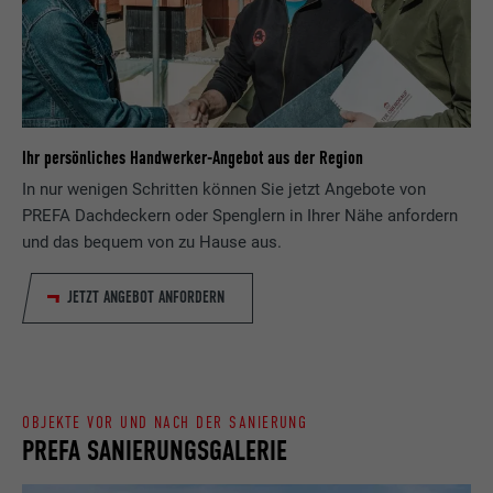
Registriert eine eindeutige ID, die verwendet
Zweck
wird, um statistische Daten dazu, wieder
Anbieter
ads.linkedin.com
Besucher die Website nutzt, zu generieren.
Laufzeit
Sitzung
Name
_gaexp
Speichert die vom Benutzer ausgewählte
Zweck
Ihr persönliches Handwerker-Angebot aus der Region
Sprach version einer Webseite.
Anbieter
Google Optimize
In nur wenigen Schritten können Sie jetzt Angebote von
PREFA Dachdeckern oder Spenglern in Ihrer Nähe anfordern
Laufzeit
90 Tage
Name
lang
und das bequem von zu Hause aus.
Wird testweise gesetzt, um zu prüfen, ob
Anbieter
LinkedIn
JETZT ANGEBOT ANFORDERN
der Browser das Setzen von Cookies
Zweck
erlaubt. Enthält keine
Laufzeit
Sitzung
Identifikationsmerkmale.
Eingestellt von LinkedIn, wenn eine
Zweck
Webseite ein eingebettetes "Folgen Sie
OBJEKTE VOR UND NACH DER SANIERUNG
uns"-Fenster enthält.
PREFA SANIERUNGSGALERIE