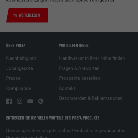
Zweck
Verwendung von eingebetteten
Dienstleistungen.
WEITERLESEN
Name
UserMatchHistory
ÜBER PREFA
WIR HELFEN IHNEN
Anbieter
LinkedIn
Nachhaltigkeit
Handwerker in Ihrer Nähe finden
Laufzeit
29 Tage
Jobangebote
Fragen & Antworten
Wird verwendet, um Besucher auf
Presse
Prospekte bestellen
mehreren Webseiten zu verfolgen, um
Zweck
relevante Werbung basierend auf den
Compliance
Kontakt
Präferenzen des Besuchers zu
Beschwerden & Reklamationen
präsentieren.
ENTDECKEN SIE DIE VIELEN VORTEILE DER PREFA PRODUKTE
Name
lidc
Überzeugen Sie sich jetzt selbst! Einfach die gewünschten
Anbieter
LinkedIn
Prospekte bestellen.