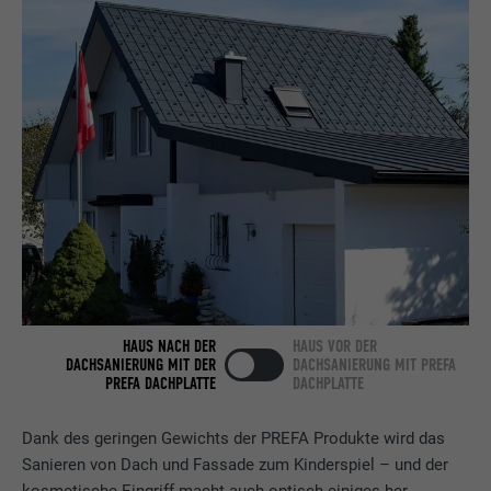
Name
bcookie
Anbieter
LinkedIn
Laufzeit
2 Jahre
Verwendet vom Social-Networking-Dienst
LinkedIn für die Verfolgung der
Zweck
Verwendung von eingebetteten
Dienstleistungen.
Name
bscookie
HAUS NACH DER
HAUS VOR DER
Anbieter
LinkedIn
DACHSANIERUNG MIT DER
DACHSANIERUNG MIT PREFA
PREFA DACHPLATTE
DACHPLATTE
Laufzeit
2 Jahre
Dank des geringen Gewichts der PREFA Produkte wird das
Verwendet vom Social-Networking-Dienst
Sanieren von Dach und Fassade zum Kinderspiel – und der
LinkedIn für die Verfolgung der
kosmetische Eingriff macht auch optisch einiges her.