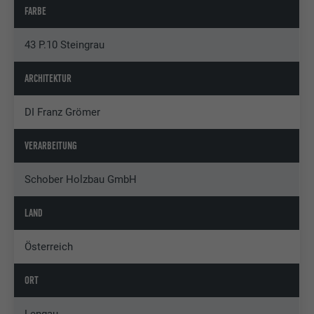
FARBE
43 P.10 Steingrau
ARCHITEKTUR
DI Franz Grömer
VERARBEITUNG
Schober Holzbau GmbH
LAND
Österreich
ORT
Lengau