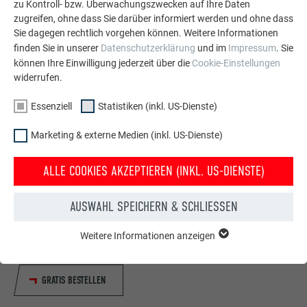
zu Kontroll- bzw. Überwachungszwecken auf Ihre Daten
zugreifen, ohne dass Sie darüber informiert werden und ohne dass
Sie dagegen rechtlich vorgehen können. Weitere Informationen
finden Sie in unserer
Datenschutzerklärung
und im
Impressum
. Sie
können Ihre Einwilligung jederzeit über die
Cookie-Einstellungen
widerrufen.
Essenziell
Statistiken (inkl. US-Dienste)
Marketing & externe Medien (inkl. US-Dienste)
ALLE COOKIES AKZEPTIEREN (INKL. US-DIENSTE)
Kostenlos PREFA Prospekte bestellen
Dach, Fassade, Solar, Dachentwässerung &
AUSWAHL SPEICHERN & SCHLIESSEN
Hochwasserschutz – mit PREFA Produkten aus Aluminium
sieht Ihr Haus nicht nur gut aus, sondern ist auch bestens
Weitere Informationen anzeigen
ESSENZIELL
geschützt!
Cookies der Gruppe "Essenziell" werden für grundlegende
Funktionen der Website benötigt. Dadurch ist gewährleistet,
GRATIS BESTELLEN
dass die Website einwandfrei funktioniert.