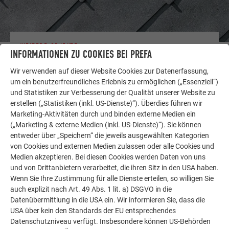
WEITERE OBJEKTE
INFORMATIONEN ZU COOKIES BEI PREFA
LASSEN SIE SICH INSPIRIEREN
Wir verwenden auf dieser Website Cookies zur Datenerfassung,
um ein benutzerfreundliches Erlebnis zu ermöglichen („Essenziell“)
Die PREFA Referenzgalerie zeigt, wie vielseitig
und Statistiken zur Verbesserung der Qualität unserer Website zu
Aluminium eingesetzt werden kann. Entdecken Sie
erstellen („Statistiken (inkl. US-Dienste)“). Überdies führen wir
weitere beeindruckende Projekte mit den langlebigen
Marketing-Aktivitäten durch und binden externe Medien ein
PREFA Aluminiumlösungen für Dach, Solar und
(„Marketing & externe Medien (inkl. US-Dienste)“). Sie können
Fassade.
entweder über „Speichern“ die jeweils ausgewählten Kategorien
von Cookies und externen Medien zulassen oder alle Cookies und
Medien akzeptieren. Bei diesen Cookies werden Daten von uns
MEHR REFERENZEN ANSEHEN
und von Drittanbietern verarbeitet, die ihren Sitz in den USA haben.
Wenn Sie Ihre Zustimmung für alle Dienste erteilen, so willigen Sie
auch explizit nach Art. 49 Abs. 1 lit. a) DSGVO in die
Datenübermittlung in die USA ein. Wir informieren Sie, dass die
USA über kein den Standards der EU entsprechendes
Datenschutzniveau verfügt. Insbesondere können US-Behörden