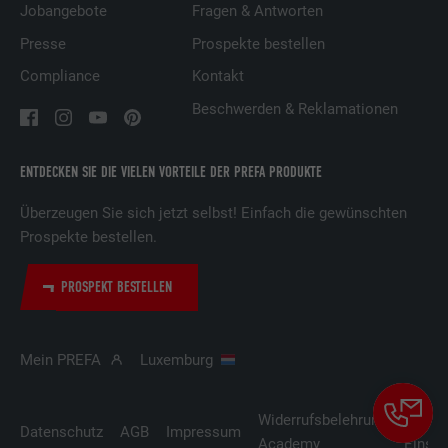
Jobangebote
Fragen & Antworten
Anbieter
LinkedIn
Presse
Prospekte bestellen
Compliance
Kontakt
Laufzeit
29 Tage
Beschwerden & Reklamationen
Wird verwendet, um Besucher auf
mehreren Webseiten zu verfolgen, um
ENTDECKEN SIE DIE VIELEN VORTEILE DER PREFA PRODUKTE
Zweck
relevante Werbung basierend auf den
Präferenzen des Besuchers zu
Überzeugen Sie sich jetzt selbst! Einfach die gewünschten
präsentieren.
Prospekte bestellen.
PROSPEKT BESTELLEN
Name
lidc
Anbieter
LinkedIn
Mein PREFA
Luxemburg
Laufzeit
1 Tag
Widerrufsbelehrung
Cooki
Verwendet vom Social-Networking-Dienst
Datenschutz
AGB
Impressum
Academy
Einste
LinkedIn für die Verfolgung der