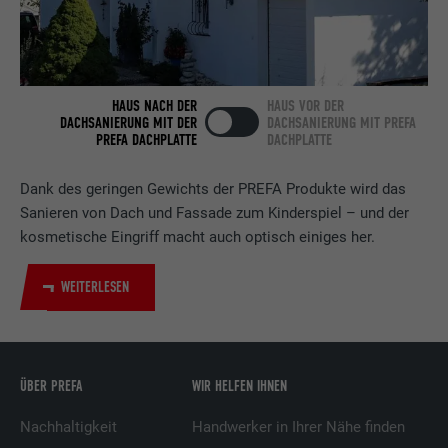
Verwendet vom Social-Networking-Dienst
LinkedIn für die Verfolgung der
Zweck
Verwendung von eingebetteten
HAUS NACH DER
HAUS VOR DER
Dienstleistungen.
DACHSANIERUNG MIT DER
DACHSANIERUNG MIT PREFA
PREFA DACHPLATTE
DACHPLATTE
Name
bscookie
Dank des geringen Gewichts der PREFA Produkte wird das
Sanieren von Dach und Fassade zum Kinderspiel – und der
Anbieter
LinkedIn
kosmetische Eingriff macht auch optisch einiges her.
Laufzeit
2 Jahre
WEITERLESEN
Verwendet vom Social-Networking-Dienst
LinkedIn für die Verfolgung der
Zweck
Verwendung von eingebetteten
Dienstleistungen.
ÜBER PREFA
WIR HELFEN IHNEN
Nachhaltigkeit
Handwerker in Ihrer Nähe finden
Name
UserMatchHistory