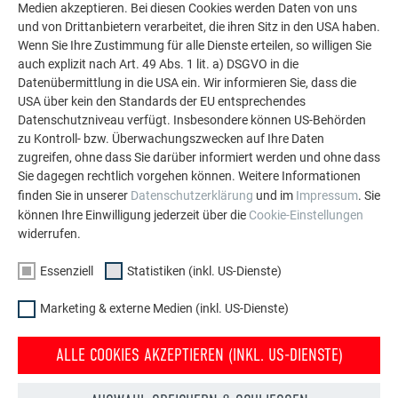
Medien akzeptieren. Bei diesen Cookies werden Daten von uns
Die PREFA Referenzgalerie zeigt, wie vielseitig
und von Drittanbietern verarbeitet, die ihren Sitz in den USA haben.
Aluminium eingesetzt werden kann. Entdecken Sie
Wenn Sie Ihre Zustimmung für alle Dienste erteilen, so willigen Sie
weitere beeindruckende Projekte mit den langlebigen
auch explizit nach Art. 49 Abs. 1 lit. a) DSGVO in die
PREFA Aluminiumlösungen für Dach, Solar und
Datenübermittlung in die USA ein. Wir informieren Sie, dass die
Fassade.
USA über kein den Standards der EU entsprechendes
Datenschutzniveau verfügt. Insbesondere können US-Behörden
zu Kontroll- bzw. Überwachungszwecken auf Ihre Daten
MEHR REFERENZEN ANSEHEN
zugreifen, ohne dass Sie darüber informiert werden und ohne dass
Sie dagegen rechtlich vorgehen können. Weitere Informationen
finden Sie in unserer
Datenschutzerklärung
und im
Impressum
. Sie
können Ihre Einwilligung jederzeit über die
Cookie-Einstellungen
widerrufen.
Essenziell
Statistiken (inkl. US-Dienste)
Marketing & externe Medien (inkl. US-Dienste)
ALLE COOKIES AKZEPTIEREN (INKL. US-DIENSTE)