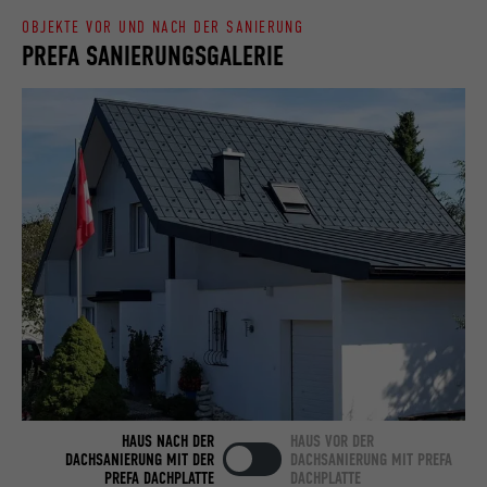
OBJEKTE VOR UND NACH DER SANIERUNG
PREFA SANIERUNGSGALERIE
Name
bcookie
Anbieter
LinkedIn
Laufzeit
2 Jahre
Verwendet vom Social-Networking-Dienst
LinkedIn für die Verfolgung der
Zweck
Verwendung von eingebetteten
Dienstleistungen.
Name
bscookie
Anbieter
LinkedIn
HAUS NACH DER
HAUS VOR DER
Laufzeit
2 Jahre
DACHSANIERUNG MIT DER
DACHSANIERUNG MIT PREFA
PREFA DACHPLATTE
DACHPLATTE