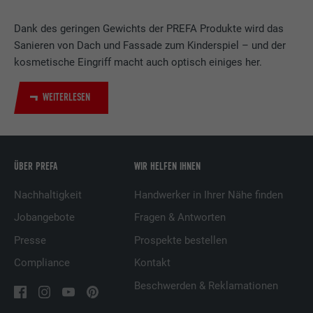
Verwendet vom Social-Networking-Dienst
LinkedIn für die Verfolgung der
Dank des geringen Gewichts der PREFA Produkte wird das
Zweck
Verwendung von eingebetteten
Sanieren von Dach und Fassade zum Kinderspiel – und der
Dienstleistungen.
kosmetische Eingriff macht auch optisch einiges her.
WEITERLESEN
Name
UserMatchHistory
Anbieter
LinkedIn
ÜBER PREFA
WIR HELFEN IHNEN
Laufzeit
29 Tage
Nachhaltigkeit
Handwerker in Ihrer Nähe finden
Wird verwendet, um Besucher auf
mehreren Webseiten zu verfolgen, um
Jobangebote
Fragen & Antworten
Zweck
relevante Werbung basierend auf den
Presse
Prospekte bestellen
Präferenzen des Besuchers zu
präsentieren.
Compliance
Kontakt
Beschwerden & Reklamationen
Name
lidc