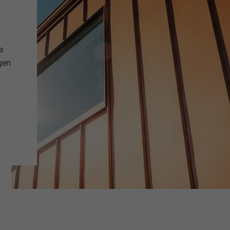
Cookie-Informationen anzeigen
_ga
Dieses Cookie speichert Ihre aktuelle Sitzung mit Bezug auf
Anwendungen und gewährleistet so, dass alle Funktionen der 
XTERNE MEDIEN (INKL. US-DIENSTE)
Google Universal Analytics
auf der PHP-Programmiersprache basieren, vollständig ang
terne Medien (inkl. US-Dienste)"-Cookies werden von Werbetreibenden (Dr
können.
e
ersonalisierte Werbung anzuzeigen. Sie tun dies, indem sie Besucher üb
2 Jahre
gen
en. Wenn diese Cookies akzeptiert werden, bedarf der Zugriff auf Inhal
en und Social-Media-Plattformen keiner manuellen Einwilligung mehr.
Registriert eine eindeutige ID, die verwendet wird, um statist
cookie_optin
dazu, wieder Besucher die Website nutzt, zu generieren.
Cookie-Informationen anzeigen
NID
Sgalinski
Google
_gat
12 Monate
6 Monate
Google Analytics
Dieses Cookie ist essenziell für die Funktion der Cookie Opt-I
Es muss gespeichert werden, damit das Tool weiß, welche Co
Dieses Cookie enthält eine eindeutige ID, über die Ihre bevor
Gruppen der Nutzer akzeptiert hat.
1 Tag
Einstellungen und andere Informationen gespeichert werden
insbesondere Ihre bevorzugte Sprache, wie viele Suchergebni
Wird von Google Analytics verwendet, um die Anforderungsr
angezeigt werden sollen (z. B. 10 oder 20) und ob der Googl
einzuschränken.
Filter aktiviert sein soll.