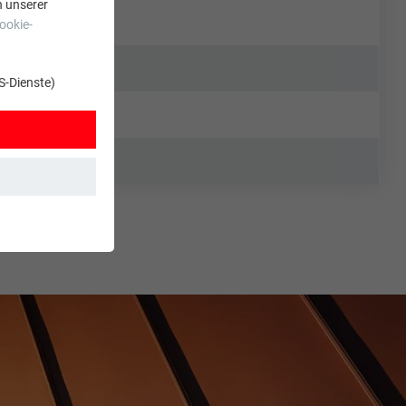
n unserer
ookie-
S-Dienste)
t. Dadurch ist
zt wird.