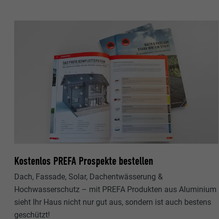
Name
Name
Anbieter
Anbieter
Laufzeit
Laufzeit
Zweck
Zweck
Name
Name
Anbieter
Anbieter
Kostenlos PREFA Prospekte bestellen
Laufzeit
Laufzeit
Dach, Fassade, Solar, Dachentwässerung &
Zweck
Hochwasserschutz – mit PREFA Produkten aus Aluminium
Zweck
sieht Ihr Haus nicht nur gut aus, sondern ist auch bestens
geschützt!