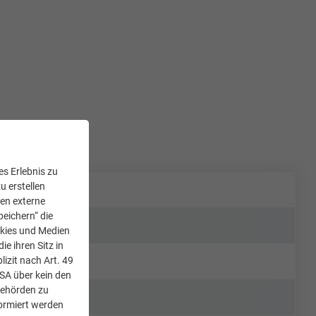
s Erlebnis zu
u erstellen
den externe
peichern“ die
okies und Medien
e ihren Sitz in
lizit nach Art. 49
USA über kein den
Behörden zu
ormiert werden