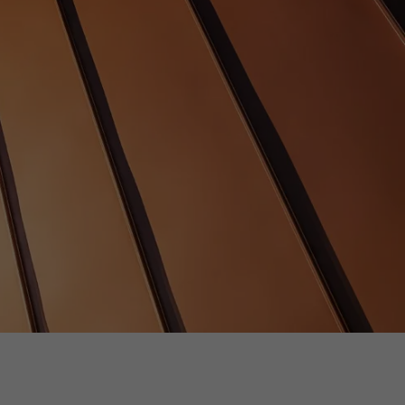
 PHP-
Seite, die
ezeigt werden
ittanbietern)
er Websites
te von
ische Daten
n Extension.
okie-
zugten
,
sse pro Seite
ate
e SafeSearch-