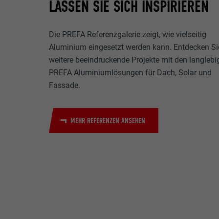
LASSEN SIE SICH INSPIRIEREN
Name
Zweck
MARKETING & E
Anbieter
Die PREFA Referenzgalerie zeigt, wie vielseitig
"Marketing & ex
Aluminium eingesetzt werden kann. Entdecken Si
verwendet, um p
Laufzeit
weitere beeindruckende Projekte mit den langlebi
hinweg beobacht
Videoplattform
PREFA Aluminiumlösungen für Dach, Solar und
Name
Zweck
Fassade.
Name
Anbieter
Anbieter
Name
Laufzeit
MEHR REFERENZEN ANSEHEN
Laufzeit
Anbieter
Zweck
Laufzeit
Zweck
Zweck