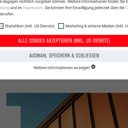
e dagegen rechtlich vorgehen können. Weitere Informationen finden Sie i
ärung
und im
Impressum
. Sie können Ihre Einwilligung jederzeit über die
C
errufen.
oano
Statistiken (inkl. US-Dienste)
Marketing & externe Medien (inkl. U
ebäude & sonstige Einrichtungen
ALLE COOKIES AKZEPTIEREN (INKL. US-DIENSTE)
ce & Wir
AUSWAHL SPEICHERN & SCHLIESSEN
Weitere Informationen anzeigen
ppe "Essenziell" werden für grundlegende Funktionen der Website benötig
dass die Website einwandfrei funktioniert.
Cookie-Informationen anzeigen
PHPSESSID
NKL. US-DIENSTE)
PHP
 (inkl. US-Dienste)"-Cookies helfen uns zu verstehen, wie die Website genut
werden gesammelt, um die Nutzererfahrung der Website zu verbessern.
Sitzung