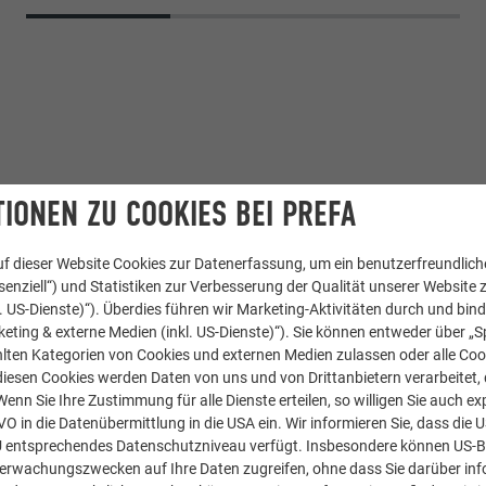
IONEN ZU COOKIES BEI PREFA
f dieser Website Cookies zur Datenerfassung, um ein benutzerfreundliche
enziell“) und Statistiken zur Verbesserung der Qualität unserer Website z
kl. US-Dienste)“). Überdies führen wir Marketing-Aktivitäten durch und bin
eting & externe Medien (inkl. US-Dienste)“). Sie können entweder über „S
lten Kategorien von Cookies und externen Medien zulassen oder alle Co
diesen Cookies werden Daten von uns und von Drittanbietern verarbeitet, di
Carraffa
nn Sie Ihre Zustimmung für alle Dienste erteilen, so willigen Sie auch exp
GVO in die Datenübermittlung in die USA ein. Wir informieren Sie, dass die 
U entsprechendes Datenschutzniveau verfügt. Insbesondere können US-
berwachungszwecken auf Ihre Daten zugreifen, ohne dass Sie darüber inf