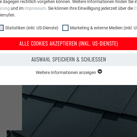
e dagegen rechtlich vorgehen können. Weitere Informationen finden Sie i
ärung
und im
Impressum
. Sie können Ihre Einwilligung jederzeit über die
C
errufen.
Statistiken (inkl. US-Dienste)
Marketing & externe Medien (inkl. U
ALLE COOKIES AKZEPTIEREN (INKL. US-DIENSTE)
AUSWAHL SPEICHERN & SCHLIESSEN
e
gen
Weitere Informationen anzeigen
ppe "Essenziell" werden für grundlegende Funktionen der Website benötig
dass die Website einwandfrei funktioniert.
Cookie-Informationen anzeigen
PHPSESSID
NKL. US-DIENSTE)
PHP
 (inkl. US-Dienste)"-Cookies helfen uns zu verstehen, wie die Website genut
werden gesammelt, um die Nutzererfahrung der Website zu verbessern.
Sitzung