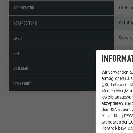
Dipl. 
ARCHITEKTUR
Schib
VERARBEITUNG
Österr
LAND
Wien
ORT
INFORMAT
Wohna
OBJEKTART
Wir verwenden au
ermöglichen („Ess
© PREF
COPYRIGHT
(„Statistiken (in
Medien ein („Mark
jeweils ausgewäh
akzeptieren. Bei 
den USA haben. We
Abs. 1 lit. a) DS
Standards der E
Kontroll- bzw. Ü