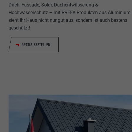
Dach, Fassade, Solar, Dachentwässerung &
Name
Name
Hochwasserschutz – mit PREFA Produkten aus Aluminium
Anbieter
sieht Ihr Haus nicht nur gut aus, sondern ist auch bestens
Anbieter
geschützt!
Laufzeit
Laufzeit
GRATIS BESTELLEN
Zweck
Zweck
Name
Name
Anbieter
Anbieter
Laufzeit
Laufzeit
Zweck
Zweck