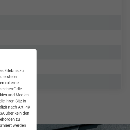
s Erlebnis zu
u erstellen
den externe
peichern“ die
okies und Medien
e ihren Sitz in
lizit nach Art. 49
USA über kein den
Behörden zu
ormiert werden