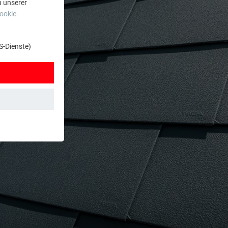
n unserer
ookie-
S-Dienste)
t. Dadurch ist
zt wird.