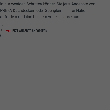
In nur wenigen Schritten können Sie jetzt Angebote von
PREFA Dachdeckern oder Spenglern in Ihrer Nähe
anfordern und das bequem von zu Hause aus.
JETZT ANGEBOT ANFORDERN
ische Daten
r Webseite.
s "Folgen Sie
etzen von