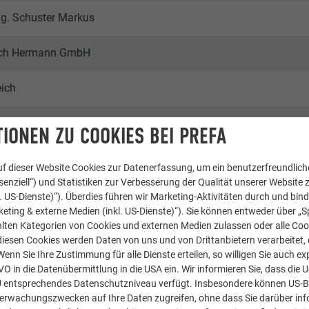
Ing. Schuster Markus
ich Hermann GmbH
eich
IONEN ZU COOKIES BEI PREFA
nlagen & Mehrfamilienhäuser
f dieser Website Cookies zur Datenerfassung, um ein benutzerfreundliche
enziell“) und Statistiken zur Verbesserung der Qualität unserer Website z
A | Croce & Wir
kl. US-Dienste)“). Überdies führen wir Marketing-Aktivitäten durch und bin
eting & externe Medien (inkl. US-Dienste)“). Sie können entweder über „S
lten Kategorien von Cookies und externen Medien zulassen oder alle Co
diesen Cookies werden Daten von uns und von Drittanbietern verarbeitet, di
nn Sie Ihre Zustimmung für alle Dienste erteilen, so willigen Sie auch exp
GVO in die Datenübermittlung in die USA ein. Wir informieren Sie, dass die 
U entsprechendes Datenschutzniveau verfügt. Insbesondere können US-
berwachungszwecken auf Ihre Daten zugreifen, ohne dass Sie darüber inf