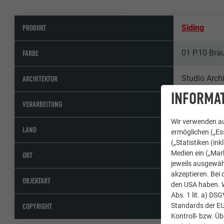
PRODUKT
Siding
01 P.10 Bra
FARBE
Studio Arch
ARCHITEKTUR
INFORMAT
Monetti Gr
VERARBEITUNG
Wir verwenden au
Italien
LAND
ermöglichen („Ess
(„Statistiken (in
Medien ein („Mark
Padova
ORT
jeweils ausgewäh
akzeptieren. Bei 
Wohnanlage
OBJEKTART
den USA haben. We
Abs. 1 lit. a) DS
© PREFA | C
Standards der E
COPYRIGHT
Kontroll- bzw. Ü