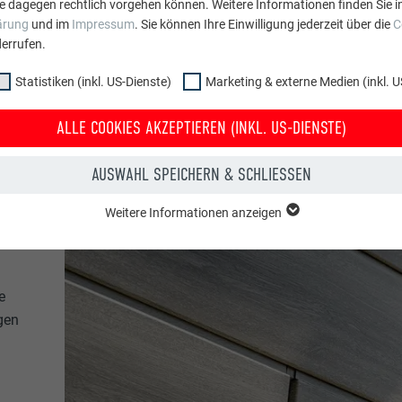
e dagegen rechtlich vorgehen können. Weitere Informationen finden Sie i
ärung
und im
Impressum
. Sie können Ihre Einwilligung jederzeit über die
C
errufen.
Statistiken (inkl. US-Dienste)
Marketing & externe Medien (inkl. U
ALLE COOKIES AKZEPTIEREN (INKL. US-DIENSTE)
AUSWAHL SPEICHERN & SCHLIESSEN
Weitere Informationen anzeigen
ppe "Essenziell" werden für grundlegende Funktionen der Website benötig
dass die Website einwandfrei funktioniert.
Cookie-Informationen anzeigen
e
PHPSESSID
gen
NKL. US-DIENSTE)
PHP
 (inkl. US-Dienste)"-Cookies helfen uns zu verstehen, wie die Website genut
werden gesammelt, um die Nutzererfahrung der Website zu verbessern.
Sitzung