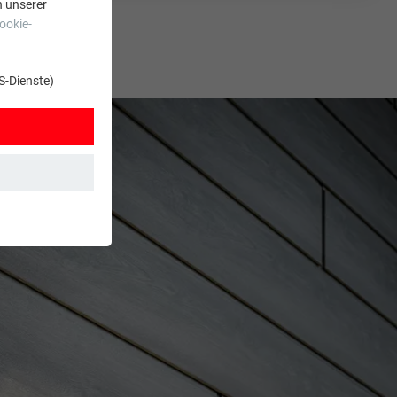
n unserer
ookie-
S-Dienste)
t. Dadurch ist
zt wird.