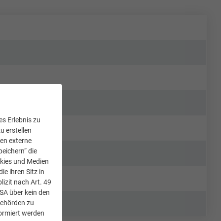
s Erlebnis zu
u erstellen
den externe
peichern“ die
okies und Medien
e ihren Sitz in
lizit nach Art. 49
USA über kein den
Behörden zu
ormiert werden