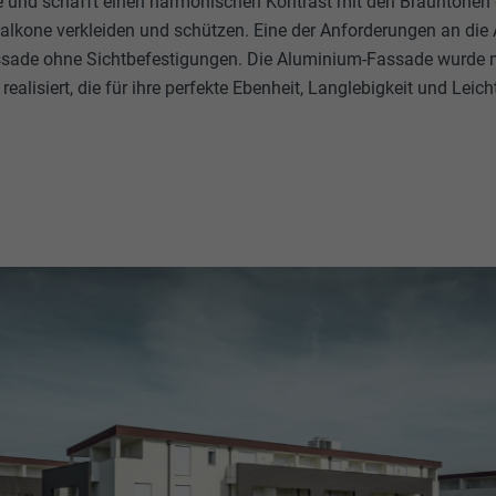
 und schafft einen harmonischen Kontrast mit den Brauntönen de
Balkone verkleiden und schützen. Eine der Anforderungen an die 
assade ohne Sichtbefestigungen. Die Aluminium-Fassade wurde 
realisiert, die für ihre perfekte Ebenheit, Langlebigkeit und Leic