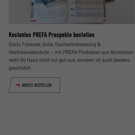
Name
Name
Anbieter
Anbieter
Laufzeit
Kostenlos PREFA Prospekte bestellen
Laufzeit
Dach, Fassade, Solar, Dachentwässerung &
Zweck
Zweck
Hochwasserschutz – mit PREFA Produkten aus Aluminium
sieht Ihr Haus nicht nur gut aus, sondern ist auch bestens
geschützt!
Name
Name
GRATIS BESTELLEN
Anbieter
Anbieter
Laufzeit
Laufzeit
Zweck
Zweck