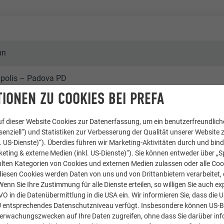
un
ipolis – Padova PD
IONEN ZU COOKIES BEI PREFA
oup – Campolongo Maggiore VE
f dieser Website Cookies zur Datenerfassung, um ein benutzerfreundliche
enziell“) und Statistiken zur Verbesserung der Qualität unserer Website z
kl. US-Dienste)“). Überdies führen wir Marketing-Aktivitäten durch und bin
eting & externe Medien (inkl. US-Dienste)“). Sie können entweder über „S
lten Kategorien von Cookies und externen Medien zulassen oder alle Co
diesen Cookies werden Daten von uns und von Drittanbietern verarbeitet, di
n & Mehrfamilienhäuser
nn Sie Ihre Zustimmung für alle Dienste erteilen, so willigen Sie auch exp
GVO in die Datenübermittlung in die USA ein. Wir informieren Sie, dass die 
roce & Wir
U entsprechendes Datenschutzniveau verfügt. Insbesondere können US-
berwachungszwecken auf Ihre Daten zugreifen, ohne dass Sie darüber inf