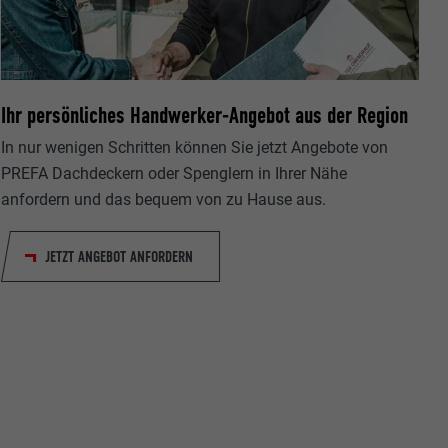
Ihr persönliches Handwerker-Angebot aus der Region
In nur wenigen Schritten können Sie jetzt Angebote von
ische Daten
r Webseite.
PREFA Dachdeckern oder Spenglern in Ihrer Nähe
anfordern und das bequem von zu Hause aus.
JETZT ANGEBOT ANFORDERN
s "Folgen Sie
etzen von