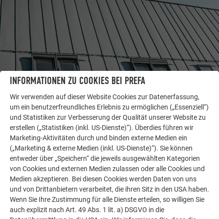
INFORMATIONEN ZU COOKIES BEI PREFA
Wir verwenden auf dieser Website Cookies zur Datenerfassung,
WEITERE OBJEKTE
um ein benutzerfreundliches Erlebnis zu ermöglichen („Essenziell“)
LASSEN SIE SICH INSPIRIEREN
und Statistiken zur Verbesserung der Qualität unserer Website zu
erstellen („Statistiken (inkl. US-Dienste)“). Überdies führen wir
Die PREFA Referenzgalerie zeigt, wie vielseitig
Marketing-Aktivitäten durch und binden externe Medien ein
Aluminium eingesetzt werden kann. Entdecken Sie
(„Marketing & externe Medien (inkl. US-Dienste)“). Sie können
entweder über „Speichern“ die jeweils ausgewählten Kategorien
weitere beeindruckende Projekte mit den langlebigen
von Cookies und externen Medien zulassen oder alle Cookies und
PREFA Aluminiumlösungen für Dach, Solar und
Medien akzeptieren. Bei diesen Cookies werden Daten von uns
Fassade.
und von Drittanbietern verarbeitet, die ihren Sitz in den USA haben.
Wenn Sie Ihre Zustimmung für alle Dienste erteilen, so willigen Sie
auch explizit nach Art. 49 Abs. 1 lit. a) DSGVO in die
MEHR REFERENZEN ANSEHEN