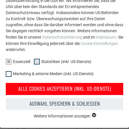
Datenübermittlung in die USA ein. Wir informieren Sie, dass die
USA über kein den Standards der EU entsprechendes
Datenschutzniveau verfügt. Insbesondere können US-Behörden
zu Kontroll- bzw. Überwachungszwecken auf Ihre Daten
zugreifen, ohne dass Sie darüber informiert werden und ohne dass
Sie dagegen rechtlich vorgehen können. Weitere Informationen
finden Sie in unserer
Datenschutzerklärung
und im
Impressum
. Sie
können Ihre Einwilligung jederzeit über die
Cookie-Einstellungen
widerrufen.
Essenziell
Statistiken (inkl. US-Dienste)
Marketing & externe Medien (inkl. US-Dienste)
ALLE COOKIES AKZEPTIEREN (INKL. US-DIENSTE)
AUSWAHL SPEICHERN & SCHLIESSEN
Kostenlos PREFA Prospekte bestellen
Weitere Informationen anzeigen
Dach, Fassade, Solar, Dachentwässerung &
ESSENZIELL
Hochwasserschutz – mit PREFA Produkten aus Aluminium
Cookies der Gruppe "Essenziell" werden für grundlegende