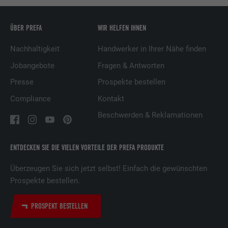
ÜBER PREFA
WIR HELFEN IHNEN
Name
UserMatchHistory
Nachhaltigkeit
Handwerker in Ihrer Nähe finden
Anbieter
LinkedIn
Jobangebote
Fragen & Antworten
Laufzeit
29 Tage
Presse
Prospekte bestellen
Wird verwendet, um Besucher auf
Compliance
Kontakt
mehreren Webseiten zu verfolgen, um
Beschwerden & Reklamationen
Zweck
relevante Werbung basierend auf den
Präferenzen des Besuchers zu
präsentieren.
ENTDECKEN SIE DIE VIELEN VORTEILE DER PREFA PRODUKTE
Überzeugen Sie sich jetzt selbst! Einfach die gewünschten
Name
lidc
Prospekte bestellen.
Anbieter
LinkedIn
PROSPEKT BESTELLEN
Laufzeit
1 Tag