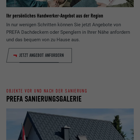
Laufzeit
Sitzung
Ihr persönliches Handwerker-Angebot aus der Region
Name
_gaexp
Speichert die vom Benutzer ausgewählte
In nur wenigen Schritten können Sie jetzt Angebote von
Zweck
Sprach version einer Webseite.
PREFA Dachdeckern oder Spenglern in Ihrer Nähe anfordern
Anbieter
Google Optimize
und das bequem von zu Hause aus.
Laufzeit
90 Tage
Name
lang
JETZT ANGEBOT ANFORDERN
Wird testweise gesetzt, um zu prüfen, ob
Anbieter
LinkedIn
der Browser das Setzen von Cookies
Zweck
erlaubt. Enthält keine
Laufzeit
Sitzung
Identifikationsmerkmale.
OBJEKTE VOR UND NACH DER SANIERUNG
Eingestellt von LinkedIn, wenn eine
PREFA SANIERUNGSGALERIE
Zweck
Webseite ein eingebettetes "Folgen Sie
uns"-Fenster enthält.
Name
bcookie