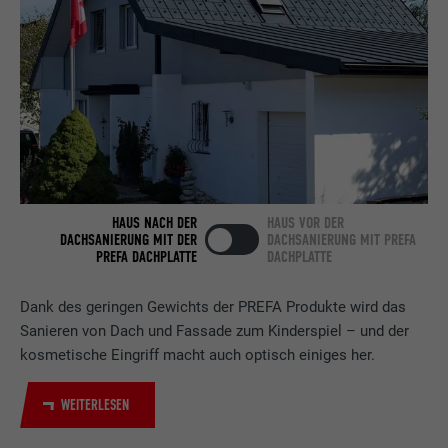
Anbieter
LinkedIn
Laufzeit
2 Jahre
Verwendet vom Social-Networking-Dienst
LinkedIn für die Verfolgung der
Zweck
Verwendung von eingebetteten
Dienstleistungen.
HAUS NACH DER
HAUS VOR DER
Name
bscookie
DACHSANIERUNG MIT DER
DACHSANIERUNG MIT PREFA
PREFA DACHPLATTE
DACHPLATTE
Anbieter
LinkedIn
Dank des geringen Gewichts der PREFA Produkte wird das
Laufzeit
2 Jahre
Sanieren von Dach und Fassade zum Kinderspiel – und der
kosmetische Eingriff macht auch optisch einiges her.
Verwendet vom Social-Networking-Dienst
LinkedIn für die Verfolgung der
Zweck
WEITERLESEN
Verwendung von eingebetteten
Dienstleistungen.