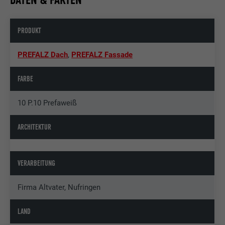
PRODUKT
PREFALZ Dach
,
PREFALZ Fassade
FARBE
10 P.10 Prefaweiß
ARCHITEKTUR
VERARBEITUNG
Firma Altvater, Nufringen
LAND