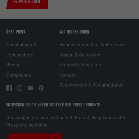
WEITERLESEN
Dienstleistungen.
Name
UserMatchHistory
ÜBER PREFA
WIR HELFEN IHNEN
Anbieter
LinkedIn
Nachhaltigkeit
Handwerker in Ihrer Nähe finden
Laufzeit
29 Tage
Jobangebote
Fragen & Antworten
Presse
Prospekte bestellen
Wird verwendet, um Besucher auf
mehreren Webseiten zu verfolgen, um
Compliance
Kontakt
Zweck
relevante Werbung basierend auf den
Beschwerden & Reklamationen
Präferenzen des Besuchers zu
präsentieren.
ENTDECKEN SIE DIE VIELEN VORTEILE DER PREFA PRODUKTE
Name
lidc
Überzeugen Sie sich jetzt selbst! Einfach die gewünschten
Prospekte bestellen.
Anbieter
LinkedIn