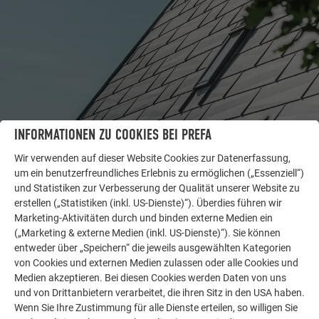
INFORMATIONEN ZU COOKIES BEI PREFA
Wir verwenden auf dieser Website Cookies zur Datenerfassung,
um ein benutzerfreundliches Erlebnis zu ermöglichen („Essenziell“)
WEITERE OBJEKTE
und Statistiken zur Verbesserung der Qualität unserer Website zu
LASSEN SIE SICH INSPIRIEREN
erstellen („Statistiken (inkl. US-Dienste)“). Überdies führen wir
Marketing-Aktivitäten durch und binden externe Medien ein
Die PREFA Referenzgalerie zeigt, wie vielseitig
(„Marketing & externe Medien (inkl. US-Dienste)“). Sie können
entweder über „Speichern“ die jeweils ausgewählten Kategorien
Aluminium eingesetzt werden kann. Entdecken Sie
von Cookies und externen Medien zulassen oder alle Cookies und
weitere beeindruckende Projekte mit den langlebigen
Medien akzeptieren. Bei diesen Cookies werden Daten von uns
PREFA Aluminiumlösungen für Dach, Solar und
und von Drittanbietern verarbeitet, die ihren Sitz in den USA haben.
Fassade.
Wenn Sie Ihre Zustimmung für alle Dienste erteilen, so willigen Sie