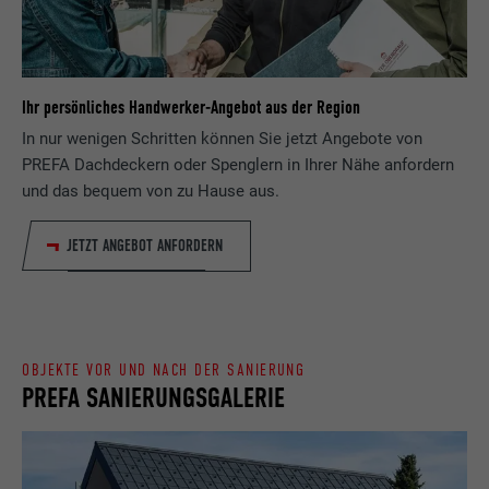
Zweck
wird, um statistische Daten dazu, wieder
Anbieter
ads.linkedin.com
Besucher die Website nutzt, zu generieren.
Laufzeit
Sitzung
Name
_gaexp
Ihr persönliches Handwerker-Angebot aus der Region
Speichert die vom Benutzer ausgewählte
Zweck
Sprach version einer Webseite.
In nur wenigen Schritten können Sie jetzt Angebote von
Anbieter
Google Optimize
PREFA Dachdeckern oder Spenglern in Ihrer Nähe anfordern
und das bequem von zu Hause aus.
Laufzeit
90 Tage
Name
lang
JETZT ANGEBOT ANFORDERN
Wird testweise gesetzt, um zu prüfen, ob
Anbieter
LinkedIn
der Browser das Setzen von Cookies
Zweck
erlaubt. Enthält keine
Laufzeit
Sitzung
Identifikationsmerkmale.
Eingestellt von LinkedIn, wenn eine
OBJEKTE VOR UND NACH DER SANIERUNG
Zweck
Webseite ein eingebettetes "Folgen Sie
PREFA SANIERUNGSGALERIE
uns"-Fenster enthält.
Name
bcookie