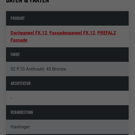
PRODUKT
Dachpaneel FX.12
,
Fassadenpaneel FX.12
,
PREFALZ
Fassade
FARBE
02 P.10 Anthrazit, 45 Bronze
ARCHITEKTUR
-
VERARBEITUNG
Haslinger