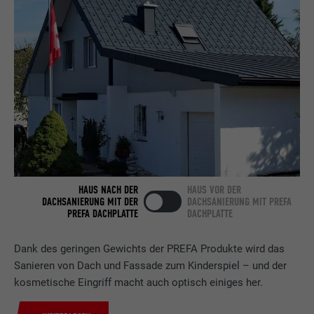
Anbieter
LinkedIn
Laufzeit
2 Jahre
Verwendet vom Social-Networking-Dienst
LinkedIn für die Verfolgung der
Zweck
Verwendung von eingebetteten
Dienstleistungen.
Name
bscookie
HAUS NACH DER
HAUS VOR DER
DACHSANIERUNG MIT DER
DACHSANIERUNG MIT PREFA
PREFA DACHPLATTE
DACHPLATTE
Anbieter
LinkedIn
Laufzeit
2 Jahre
Dank des geringen Gewichts der PREFA Produkte wird das
Sanieren von Dach und Fassade zum Kinderspiel – und der
Verwendet vom Social-Networking-Dienst
kosmetische Eingriff macht auch optisch einiges her.
LinkedIn für die Verfolgung der
Zweck
Verwendung von eingebetteten