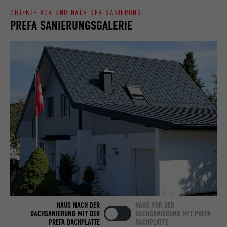
OBJEKTE VOR UND NACH DER SANIERUNG
PREFA SANIERUNGSGALERIE
Name
bcookie
Anbieter
LinkedIn
Laufzeit
2 Jahre
Verwendet vom Social-Networking-Dienst
LinkedIn für die Verfolgung der
Zweck
Verwendung von eingebetteten
Dienstleistungen.
Name
bscookie
Anbieter
LinkedIn
HAUS NACH DER
HAUS VOR DER
Laufzeit
2 Jahre
DACHSANIERUNG MIT DER
DACHSANIERUNG MIT PREFA
PREFA DACHPLATTE
DACHPLATTE