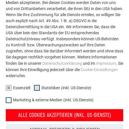
Medien akzeptieren. Bei diesen Cookies werden Daten von uns
Die PREFA Referenzgalerie zeigt, wie vielseitig
und von Drittanbietern verarbeitet, die ihren Sitz in den USA haben.
Aluminium eingesetzt werden kann. Entdecken Sie
Wenn Sie Ihre Zustimmung für alle Dienste erteilen, so willigen Sie
weitere beeindruckende Projekte mit den langlebigen
auch explizit nach Art. 49 Abs. 1 lit. a) DSGVO in die
PREFA Aluminiumlösungen für Dach, Solar und
Datenübermittlung in die USA ein. Wir informieren Sie, dass die
Fassade.
USA über kein den Standards der EU entsprechendes
Datenschutzniveau verfügt. Insbesondere können US-Behörden
zu Kontroll- bzw. Überwachungszwecken auf Ihre Daten
MEHR REFERENZEN ANSEHEN
zugreifen, ohne dass Sie darüber informiert werden und ohne dass
Sie dagegen rechtlich vorgehen können. Weitere Informationen
finden Sie in unserer
Datenschutzerklärung
und im
Impressum
. Sie
können Ihre Einwilligung jederzeit über die
Cookie-Einstellungen
widerrufen.
Essenziell
Statistiken (inkl. US-Dienste)
Marketing & externe Medien (inkl. US-Dienste)
ALLE COOKIES AKZEPTIEREN (INKL. US-DIENSTE)