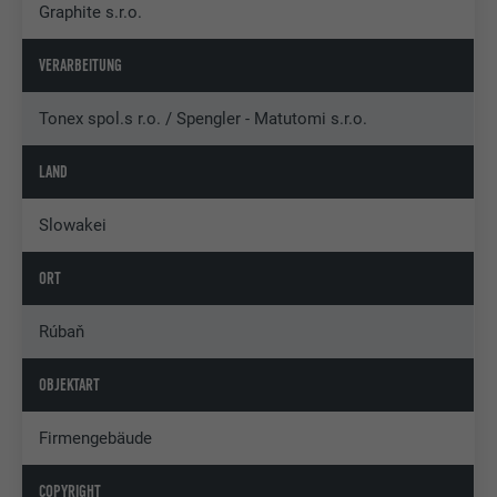
Graphite s.r.o.
VERARBEITUNG
Tonex spol.s r.o. / Spengler - Matutomi s.r.o.
LAND
Slowakei
ORT
Rúbaň
OBJEKTART
Firmengebäude
COPYRIGHT