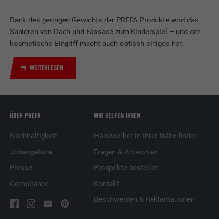
Verwendet vom Social-Networking-Dienst
LinkedIn für die Verfolgung der
Dank des geringen Gewichts der PREFA Produkte wird das
Zweck
Verwendung von eingebetteten
Sanieren von Dach und Fassade zum Kinderspiel – und der
Dienstleistungen.
kosmetische Eingriff macht auch optisch einiges her.
WEITERLESEN
Name
UserMatchHistory
Anbieter
LinkedIn
ÜBER PREFA
WIR HELFEN IHNEN
Laufzeit
29 Tage
Nachhaltigkeit
Handwerker in Ihrer Nähe finden
Wird verwendet, um Besucher auf
mehreren Webseiten zu verfolgen, um
Jobangebote
Fragen & Antworten
Zweck
relevante Werbung basierend auf den
Presse
Prospekte bestellen
Präferenzen des Besuchers zu
präsentieren.
Compliance
Kontakt
Beschwerden & Reklamationen
Name
lidc