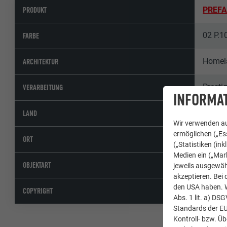
PRODUKT
PREFA
02 P.1
FARBE
Homel
ARCHITEKTUR
Presti
VERARBEITUNG
INFORMAT
Irland
LAND
Wir verwenden au
ermöglichen („Ess
Dublin
ORT
(„Statistiken (in
Medien ein („Mark
Wohna
OBJEKTART
jeweils ausgewäh
akzeptieren. Bei 
den USA haben. We
© Pau
COPYRIGHT
Abs. 1 lit. a) DS
Standards der E
Kontroll- bzw. Ü