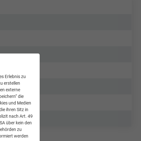
s Erlebnis zu
u erstellen
den externe
peichern“ die
okies und Medien
e ihren Sitz in
lizit nach Art. 49
USA über kein den
Behörden zu
ormiert werden