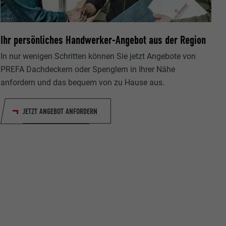
Ihr persönliches Handwerker-Angebot aus der Region
In nur wenigen Schritten können Sie jetzt Angebote von
PREFA Dachdeckern oder Spenglern in Ihrer Nähe
ische Daten
anfordern und das bequem von zu Hause aus.
r Webseite.
JETZT ANGEBOT ANFORDERN
s "Folgen Sie
etzen von