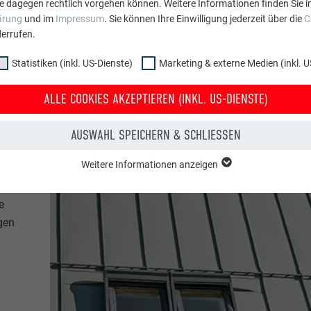
e dagegen rechtlich vorgehen können. Weitere Informationen finden Sie i
ärung
und im
Impressum
. Sie können Ihre Einwilligung jederzeit über die
C
errufen.
Statistiken (inkl. US-Dienste)
Marketing & externe Medien (inkl. U
ALLE COOKIES AKZEPTIEREN (INKL. US-DIENSTE)
AUSWAHL SPEICHERN & SCHLIESSEN
Weitere Informationen anzeigen
ppe "Essenziell" werden für grundlegende Funktionen der Website benötig
dass die Website einwandfrei funktioniert.
e
gen
Cookie-Informationen anzeigen
PHPSESSID
NKL. US-DIENSTE)
PHP
 (inkl. US-Dienste)"-Cookies helfen uns zu verstehen, wie die Website genut
werden gesammelt, um die Nutzererfahrung der Website zu verbessern.
Sitzung