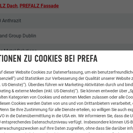
LZ Dach
,
PREFALZ Fassade
0 Anthrazit
and Group Dublin
ge Metal Solutions
IONEN ZU COOKIES BEI PREFA
f dieser Website Cookies zur Datenerfassung, um ein benutzerfreundliche
enziell“) und Statistiken zur Verbesserung der Qualität unserer Website z
kl. US-Dienste)“). Überdies führen wir Marketing-Aktivitäten durch und bin
eting & externe Medien (inkl. US-Dienste)“). Sie können entweder über „S
nlagen & Mehrfamilienhäuser
lten Kategorien von Cookies und externen Medien zulassen oder alle Co
diesen Cookies werden Daten von uns und von Drittanbietern verarbeitet, di
nn Sie Ihre Zustimmung für alle Dienste erteilen, so willigen Sie auch exp
l Moore Photography
GVO in die Datenübermittlung in die USA ein. Wir informieren Sie, dass die 
U entsprechendes Datenschutzniveau verfügt. Insbesondere können US-
berwachungszwecken auf Ihre Daten zugreifen, ohne dass Sie darüber inf