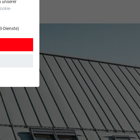
n unserer
ookie-
S-Dienste)
t. Dadurch ist
zt wird.