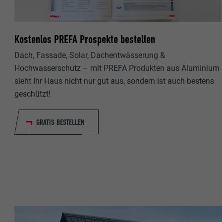
Name
Name
Anbieter
Kostenlos PREFA Prospekte bestellen
Anbieter
Laufzeit
Dach, Fassade, Solar, Dachentwässerung &
Laufzeit
Hochwasserschutz – mit PREFA Produkten aus Aluminium
sieht Ihr Haus nicht nur gut aus, sondern ist auch bestens
Zweck
Zweck
geschützt!
Name
Name
GRATIS BESTELLEN
Anbieter
Anbieter
Laufzeit
Laufzeit
Zweck
Zweck