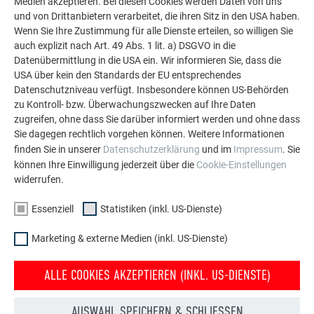
Medien akzeptieren. Bei diesen Cookies werden Daten von uns
Aluminium eingesetzt werden kann. Entdecken Sie
und von Drittanbietern verarbeitet, die ihren Sitz in den USA haben.
Wenn Sie Ihre Zustimmung für alle Dienste erteilen, so willigen Sie
weitere beeindruckende Projekte mit den langlebigen
auch explizit nach Art. 49 Abs. 1 lit. a) DSGVO in die
PREFA Aluminiumlösungen für Dach, Solar und
Datenübermittlung in die USA ein. Wir informieren Sie, dass die
Fassade.
USA über kein den Standards der EU entsprechendes
Datenschutzniveau verfügt. Insbesondere können US-Behörden
zu Kontroll- bzw. Überwachungszwecken auf Ihre Daten
MEHR REFERENZEN ANSEHEN
zugreifen, ohne dass Sie darüber informiert werden und ohne dass
Sie dagegen rechtlich vorgehen können. Weitere Informationen
finden Sie in unserer
Datenschutzerklärung
und im
Impressum
. Sie
können Ihre Einwilligung jederzeit über die
Cookie-Einstellungen
widerrufen.
Essenziell
Statistiken (inkl. US-Dienste)
Marketing & externe Medien (inkl. US-Dienste)
ALLE COOKIES AKZEPTIEREN (INKL. US-DIENSTE)
AUSWAHL SPEICHERN & SCHLIESSEN