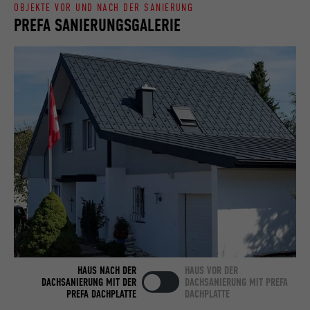
OBJEKTE VOR UND NACH DER SANIERUNG
PREFA SANIERUNGSGALERIE
Name
bcookie
Anbieter
LinkedIn
Laufzeit
2 Jahre
Verwendet vom Social-Networking-Dienst
LinkedIn für die Verfolgung der
Zweck
Verwendung von eingebetteten
Dienstleistungen.
Name
bscookie
Anbieter
LinkedIn
HAUS NACH DER
HAUS VOR DER
DACHSANIERUNG MIT DER
DACHSANIERUNG MIT PREFA
Laufzeit
2 Jahre
PREFA DACHPLATTE
DACHPLATTE