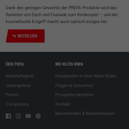
Verwendet vom Social-Networking-Dienst
Dank des geringen Gewichts der PREFA Produkte wird das
LinkedIn für die Verfolgung der
Zweck
Sanieren von Dach und Fassade zum Kinderspiel – und der
Verwendung von eingebetteten
Dienstleistungen.
kosmetische Eingriff macht auch optisch einiges her.
WEITERLESEN
Name
UserMatchHistory
Anbieter
LinkedIn
ÜBER PREFA
WIR HELFEN IHNEN
Laufzeit
29 Tage
Nachhaltigkeit
Handwerker in Ihrer Nähe finden
Wird verwendet, um Besucher auf
Jobangebote
Fragen & Antworten
mehreren Webseiten zu verfolgen, um
Zweck
relevante Werbung basierend auf den
Presse
Prospekte bestellen
Präferenzen des Besuchers zu
Compliance
Kontakt
präsentieren.
Beschwerden & Reklamationen
Name
lidc