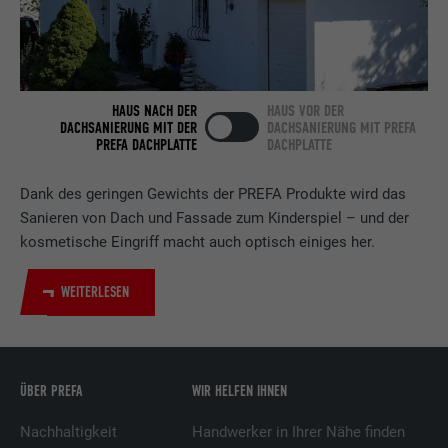
Laufzeit
2 Jahre
Verwendet vom Social-Networking-Dienst
LinkedIn für die Verfolgung der
Zweck
Verwendung von eingebetteten
HAUS NACH DER
HAUS VOR DER
Dienstleistungen.
DACHSANIERUNG MIT DER
DACHSANIERUNG MIT PREFA
PREFA DACHPLATTE
DACHPLATTE
Name
bscookie
Dank des geringen Gewichts der PREFA Produkte wird das
Sanieren von Dach und Fassade zum Kinderspiel – und der
Anbieter
LinkedIn
kosmetische Eingriff macht auch optisch einiges her.
Laufzeit
2 Jahre
WEITERLESEN
Verwendet vom Social-Networking-Dienst
LinkedIn für die Verfolgung der
Zweck
Verwendung von eingebetteten
Dienstleistungen.
ÜBER PREFA
WIR HELFEN IHNEN
Nachhaltigkeit
Handwerker in Ihrer Nähe finden