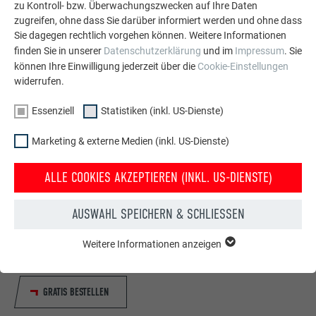
zu Kontroll- bzw. Überwachungszwecken auf Ihre Daten
zugreifen, ohne dass Sie darüber informiert werden und ohne dass
Sie dagegen rechtlich vorgehen können. Weitere Informationen
finden Sie in unserer
Datenschutzerklärung
und im
Impressum
. Sie
können Ihre Einwilligung jederzeit über die
Cookie-Einstellungen
widerrufen.
Essenziell
Statistiken (inkl. US-Dienste)
Marketing & externe Medien (inkl. US-Dienste)
ALLE COOKIES AKZEPTIEREN (INKL. US-DIENSTE)
Kostenlos PREFA Prospekte bestellen
Dach, Fassade, Solar, Dachentwässerung &
AUSWAHL SPEICHERN & SCHLIESSEN
Hochwasserschutz – mit PREFA Produkten aus Aluminium
sieht Ihr Haus nicht nur gut aus, sondern ist auch bestens
Weitere Informationen anzeigen
ESSENZIELL
geschützt!
Cookies der Gruppe "Essenziell" werden für grundlegende
Funktionen der Website benötigt. Dadurch ist gewährleistet,
GRATIS BESTELLEN
dass die Website einwandfrei funktioniert.