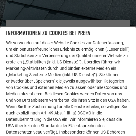
WEITERE OBJEKTE
INFORMATIONEN ZU COOKIES BEI PREFA
LASSEN SIE SICH INSPIRIEREN
Wir verwenden auf dieser Website Cookies zur Datenerfassung,
um ein benutzerfreundliches Erlebnis zu ermöglichen („Essenziell“)
Die PREFA Referenzgalerie zeigt, wie vielseitig
und Statistiken zur Verbesserung der Qualität unserer Website zu
Aluminium eingesetzt werden kann. Entdecken Sie
erstellen („Statistiken (inkl. US-Dienste)“). Überdies führen wir
weitere beeindruckende Projekte mit den langlebigen
Marketing-Aktivitäten durch und binden externe Medien ein
PREFA Aluminiumlösungen für Dach, Solar und
(„Marketing & externe Medien (inkl. US-Dienste)“). Sie können
Fassade.
entweder über „Speichern“ die jeweils ausgewählten Kategorien
von Cookies und externen Medien zulassen oder alle Cookies und
Medien akzeptieren. Bei diesen Cookies werden Daten von uns
MEHR REFERENZEN ANSEHEN
und von Drittanbietern verarbeitet, die ihren Sitz in den USA haben.
Wenn Sie Ihre Zustimmung für alle Dienste erteilen, so willigen Sie
auch explizit nach Art. 49 Abs. 1 lit. a) DSGVO in die
Datenübermittlung in die USA ein. Wir informieren Sie, dass die
USA über kein den Standards der EU entsprechendes
Datenschutzniveau verfügt. Insbesondere können US-Behörden