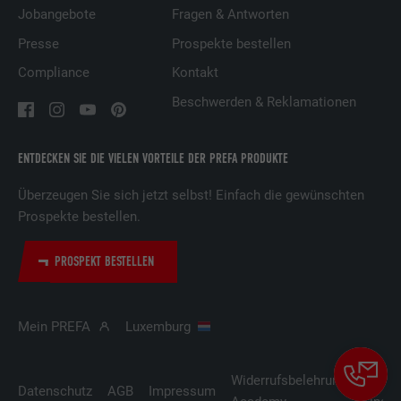
Name
UserMatchHistory
Jobangebote
Fragen & Antworten
Anbieter
LinkedIn
Presse
Prospekte bestellen
Compliance
Kontakt
Laufzeit
29 Tage
Beschwerden & Reklamationen
Wird verwendet, um Besucher auf
mehreren Webseiten zu verfolgen, um
ENTDECKEN SIE DIE VIELEN VORTEILE DER PREFA PRODUKTE
Zweck
relevante Werbung basierend auf den
Präferenzen des Besuchers zu
Überzeugen Sie sich jetzt selbst! Einfach die gewünschten
präsentieren.
Prospekte bestellen.
Name
lidc
PROSPEKT BESTELLEN
Anbieter
LinkedIn
Mein PREFA
Luxemburg
Laufzeit
1 Tag
Widerrufsbelehrung
Cooki
Verwendet vom Social-Networking-Dienst
Datenschutz
AGB
Impressum