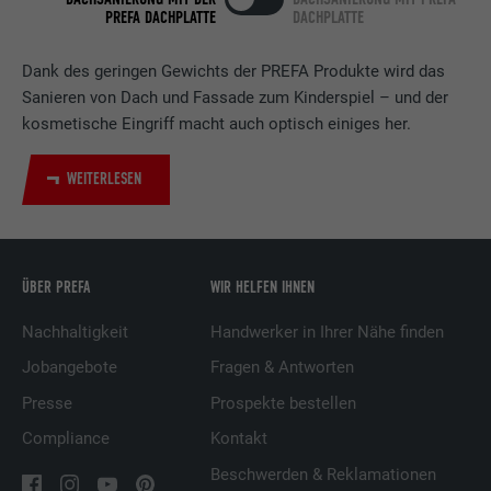
PREFA DACHPLATTE
DACHPLATTE
Verwendet vom Social-Networking-Dienst
LinkedIn für die Verfolgung der
Zweck
Dank des geringen Gewichts der PREFA Produkte wird das
Verwendung von eingebetteten
Sanieren von Dach und Fassade zum Kinderspiel – und der
Dienstleistungen.
kosmetische Eingriff macht auch optisch einiges her.
Name
UserMatchHistory
WEITERLESEN
Anbieter
LinkedIn
Laufzeit
29 Tage
ÜBER PREFA
WIR HELFEN IHNEN
Wird verwendet, um Besucher auf
Nachhaltigkeit
Handwerker in Ihrer Nähe finden
mehreren Webseiten zu verfolgen, um
Jobangebote
Fragen & Antworten
Zweck
relevante Werbung basierend auf den
Präferenzen des Besuchers zu
Presse
Prospekte bestellen
präsentieren.
Compliance
Kontakt
Beschwerden & Reklamationen