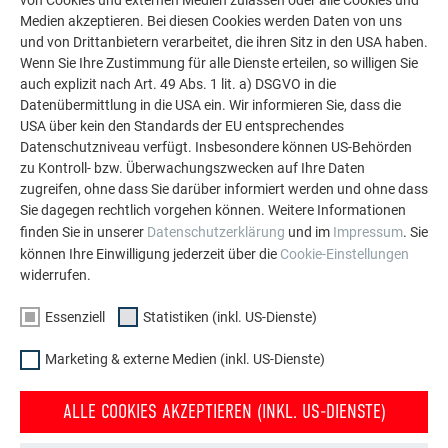
Medien akzeptieren. Bei diesen Cookies werden Daten von uns
Die PREFA Referenzgalerie zeigt, wie vielseitig
und von Drittanbietern verarbeitet, die ihren Sitz in den USA haben.
Aluminium eingesetzt werden kann. Entdecken Sie
Wenn Sie Ihre Zustimmung für alle Dienste erteilen, so willigen Sie
auch explizit nach Art. 49 Abs. 1 lit. a) DSGVO in die
weitere beeindruckende Projekte mit den langlebigen
Datenübermittlung in die USA ein. Wir informieren Sie, dass die
PREFA Aluminiumlösungen für Dach, Solar und
USA über kein den Standards der EU entsprechendes
Fassade.
Datenschutzniveau verfügt. Insbesondere können US-Behörden
zu Kontroll- bzw. Überwachungszwecken auf Ihre Daten
zugreifen, ohne dass Sie darüber informiert werden und ohne dass
MEHR REFERENZEN ANSEHEN
Sie dagegen rechtlich vorgehen können. Weitere Informationen
finden Sie in unserer
Datenschutzerklärung
und im
Impressum
. Sie
können Ihre Einwilligung jederzeit über die
Cookie-Einstellungen
widerrufen.
Essenziell
Statistiken (inkl. US-Dienste)
Marketing & externe Medien (inkl. US-Dienste)
ALLE COOKIES AKZEPTIEREN (INKL. US-DIENSTE)