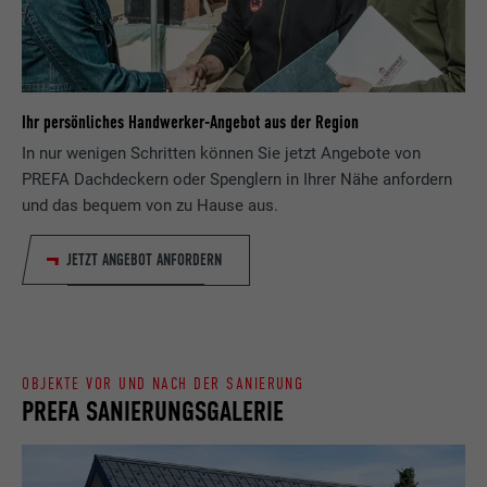
Zweck
wird, um statistische Daten dazu, wieder
Anbieter
ads.linkedin.com
Besucher die Website nutzt, zu generieren.
Laufzeit
Sitzung
Name
_gaexp
Speichert die vom Benutzer ausgewählte
Ihr persönliches Handwerker-Angebot aus der Region
Zweck
Sprach version einer Webseite.
In nur wenigen Schritten können Sie jetzt Angebote von
Anbieter
Google Optimize
PREFA Dachdeckern oder Spenglern in Ihrer Nähe anfordern
Laufzeit
90 Tage
und das bequem von zu Hause aus.
Name
lang
Wird testweise gesetzt, um zu prüfen, ob
JETZT ANGEBOT ANFORDERN
Anbieter
LinkedIn
der Browser das Setzen von Cookies
Zweck
erlaubt. Enthält keine
Laufzeit
Sitzung
Identifikationsmerkmale.
Eingestellt von LinkedIn, wenn eine
OBJEKTE VOR UND NACH DER SANIERUNG
Zweck
Webseite ein eingebettetes "Folgen Sie
PREFA SANIERUNGSGALERIE
uns"-Fenster enthält.
Name
bcookie