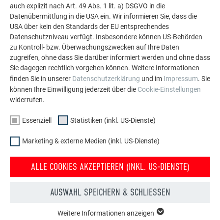
auch explizit nach Art. 49 Abs. 1 lit. a) DSGVO in die
Datenübermittlung in die USA ein. Wir informieren Sie, dass die
MEHR REFERENZEN ANSEHEN
USA über kein den Standards der EU entsprechendes
Datenschutzniveau verfügt. Insbesondere können US-Behörden
zu Kontroll- bzw. Überwachungszwecken auf Ihre Daten
zugreifen, ohne dass Sie darüber informiert werden und ohne dass
Sie dagegen rechtlich vorgehen können. Weitere Informationen
finden Sie in unserer
Datenschutzerklärung
und im
Impressum
. Sie
können Ihre Einwilligung jederzeit über die
Cookie-Einstellungen
widerrufen.
Essenziell
Statistiken (inkl. US-Dienste)
Marketing & externe Medien (inkl. US-Dienste)
ALLE COOKIES AKZEPTIEREN (INKL. US-DIENSTE)
AUSWAHL SPEICHERN & SCHLIESSEN
Weitere Informationen anzeigen
Kostenlos PREFA Prospekte bestellen
ESSENZIELL