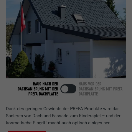
Anbieter
LinkedIn
Laufzeit
2 Jahre
Verwendet vom Social-Networking-Dienst
LinkedIn für die Verfolgung der
Zweck
Verwendung von eingebetteten
Dienstleistungen.
Name
bscookie
HAUS NACH DER
HAUS VOR DER
DACHSANIERUNG MIT DER
DACHSANIERUNG MIT PREFA
Anbieter
LinkedIn
PREFA DACHPLATTE
DACHPLATTE
Laufzeit
2 Jahre
Dank des geringen Gewichts der PREFA Produkte wird das
Sanieren von Dach und Fassade zum Kinderspiel – und der
Verwendet vom Social-Networking-Dienst
kosmetische Eingriff macht auch optisch einiges her.
LinkedIn für die Verfolgung der
Zweck
Verwendung von eingebetteten