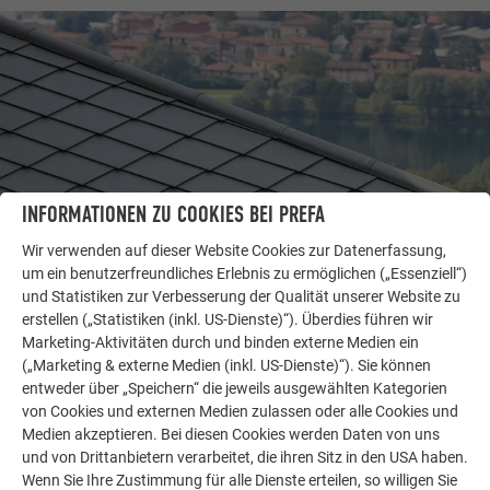
INFORMATIONEN ZU COOKIES BEI PREFA
Wir verwenden auf dieser Website Cookies zur Datenerfassung,
um ein benutzerfreundliches Erlebnis zu ermöglichen („Essenziell“)
WEITERE OBJEKTE
und Statistiken zur Verbesserung der Qualität unserer Website zu
LASSEN SIE SICH INSPIRIEREN
erstellen („Statistiken (inkl. US-Dienste)“). Überdies führen wir
Marketing-Aktivitäten durch und binden externe Medien ein
(„Marketing & externe Medien (inkl. US-Dienste)“). Sie können
Die PREFA Referenzgalerie zeigt, wie vielseitig
entweder über „Speichern“ die jeweils ausgewählten Kategorien
Aluminium eingesetzt werden kann. Entdecken Sie
von Cookies und externen Medien zulassen oder alle Cookies und
weitere beeindruckende Projekte mit den langlebigen
Medien akzeptieren. Bei diesen Cookies werden Daten von uns
PREFA Aluminiumlösungen für Dach, Solar und
und von Drittanbietern verarbeitet, die ihren Sitz in den USA haben.
Fassade.
Wenn Sie Ihre Zustimmung für alle Dienste erteilen, so willigen Sie