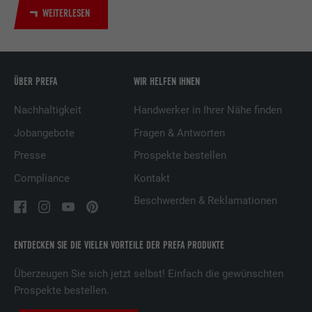
WEITERLESEN
Dienstleistungen.
Name
UserMatchHistory
ÜBER PREFA
WIR HELFEN IHNEN
Anbieter
LinkedIn
Nachhaltigkeit
Handwerker in Ihrer Nähe finden
Laufzeit
29 Tage
Jobangebote
Fragen & Antworten
Presse
Prospekte bestellen
Wird verwendet, um Besucher auf
mehreren Webseiten zu verfolgen, um
Compliance
Kontakt
Zweck
relevante Werbung basierend auf den
Beschwerden & Reklamationen
Präferenzen des Besuchers zu
präsentieren.
ENTDECKEN SIE DIE VIELEN VORTEILE DER PREFA PRODUKTE
Name
lidc
Überzeugen Sie sich jetzt selbst! Einfach die gewünschten
Prospekte bestellen.
Anbieter
LinkedIn