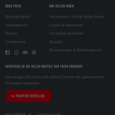
ÜBER PREFA
WIR HELFEN IHNEN
Name
UserMatchHistory
Nachhaltigkeit
Handwerker in Ihrer Nähe finden
Anbieter
LinkedIn
Jobangebote
Fragen & Antworten
Presse
Prospekte bestellen
Laufzeit
29 Tage
Compliance
Kontakt
Wird verwendet, um Besucher auf
Beschwerden & Reklamationen
mehreren Webseiten zu verfolgen, um
Zweck
relevante Werbung basierend auf den
Präferenzen des Besuchers zu
ENTDECKEN SIE DIE VIELEN VORTEILE DER PREFA PRODUKTE
präsentieren.
Überzeugen Sie sich jetzt selbst! Einfach die gewünschten
Prospekte bestellen.
Name
lidc
PROSPEKT BESTELLEN
Anbieter
LinkedIn
Laufzeit
1 Tag
Mein PREFA
Luxemburg