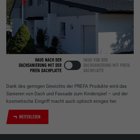
Laufzeit
2 Jahre
Verwendet vom Social-Networking-Dienst
LinkedIn für die Verfolgung der
Zweck
Verwendung von eingebetteten
Dienstleistungen.
HAUS NACH DER
HAUS VOR DER
DACHSANIERUNG MIT DER
DACHSANIERUNG MIT PREFA
Name
bscookie
PREFA DACHPLATTE
DACHPLATTE
Anbieter
LinkedIn
Dank des geringen Gewichts der PREFA Produkte wird das
Sanieren von Dach und Fassade zum Kinderspiel – und der
Laufzeit
2 Jahre
kosmetische Eingriff macht auch optisch einiges her.
Verwendet vom Social-Networking-Dienst
WEITERLESEN
LinkedIn für die Verfolgung der
Zweck
Verwendung von eingebetteten
Dienstleistungen.