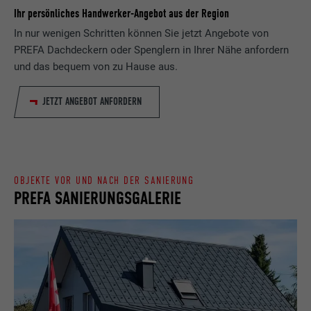
Laufzeit
Sitzung
Ihr persönliches Handwerker-Angebot aus der Region
In nur wenigen Schritten können Sie jetzt Angebote von
Name
_gaexp
Speichert die vom Benutzer ausgewählte
PREFA Dachdeckern oder Spenglern in Ihrer Nähe anfordern
Zweck
Sprach version einer Webseite.
und das bequem von zu Hause aus.
Anbieter
Google Optimize
Laufzeit
90 Tage
JETZT ANGEBOT ANFORDERN
Name
lang
Wird testweise gesetzt, um zu prüfen, ob
Anbieter
LinkedIn
der Browser das Setzen von Cookies
Zweck
erlaubt. Enthält keine
Laufzeit
Sitzung
Identifikationsmerkmale.
OBJEKTE VOR UND NACH DER SANIERUNG
PREFA SANIERUNGSGALERIE
Eingestellt von LinkedIn, wenn eine
Zweck
Webseite ein eingebettetes "Folgen Sie
uns"-Fenster enthält.
Name
bcookie
Anbieter
LinkedIn