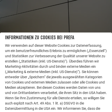
INFORMATIONEN ZU COOKIES BEI PREFA
WEITERE OBJEKTE
Wir verwenden auf dieser Website Cookies zur Datenerfassung,
LASSEN SIE SICH INSPIRIEREN
um ein benutzerfreundliches Erlebnis zu ermöglichen („Essenziell“)
und Statistiken zur Verbesserung der Qualität unserer Website zu
erstellen („Statistiken (inkl. US-Dienste)“). Überdies führen wir
Die PREFA Referenzgalerie zeigt, wie vielseitig
Marketing-Aktivitäten durch und binden externe Medien ein
Aluminium eingesetzt werden kann. Entdecken Sie
(„Marketing & externe Medien (inkl. US-Dienste)“). Sie können
weitere beeindruckende Projekte mit den langlebigen
entweder über „Speichern“ die jeweils ausgewählten Kategorien
PREFA Aluminiumlösungen für Dach, Solar und
von Cookies und externen Medien zulassen oder alle Cookies und
Fassade.
Medien akzeptieren. Bei diesen Cookies werden Daten von uns
und von Drittanbietern verarbeitet, die ihren Sitz in den USA haben.
Wenn Sie Ihre Zustimmung für alle Dienste erteilen, so willigen Sie
MEHR REFERENZEN ANSEHEN
auch explizit nach Art. 49 Abs. 1 lit. a) DSGVO in die
Datenübermittlung in die USA ein. Wir informieren Sie, dass die