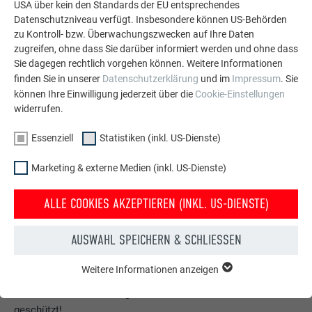
USA über kein den Standards der EU entsprechendes
Datenschutzniveau verfügt. Insbesondere können US-Behörden
zu Kontroll- bzw. Überwachungszwecken auf Ihre Daten
zugreifen, ohne dass Sie darüber informiert werden und ohne dass
Sie dagegen rechtlich vorgehen können. Weitere Informationen
finden Sie in unserer
Datenschutzerklärung
und im
Impressum
. Sie
können Ihre Einwilligung jederzeit über die
Cookie-Einstellungen
widerrufen.
Essenziell
Statistiken (inkl. US-Dienste)
Marketing & externe Medien (inkl. US-Dienste)
ALLE COOKIES AKZEPTIEREN (INKL. US-DIENSTE)
AUSWAHL SPEICHERN & SCHLIESSEN
Kostenlos PREFA Prospekte bestellen
Dach, Fassade, Solar, Dachentwässerung &
Weitere Informationen anzeigen
ESSENZIELL
Hochwasserschutz – mit PREFA Produkten aus Aluminium
Cookies der Gruppe "Essenziell" werden für grundlegende
sieht Ihr Haus nicht nur gut aus, sondern ist auch bestens
Funktionen der Website benötigt. Dadurch ist gewährleistet,
geschützt!