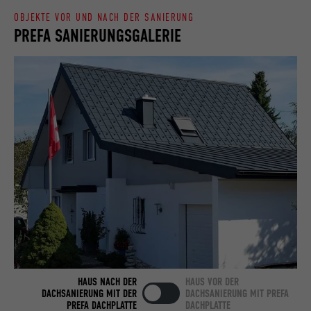
OBJEKTE VOR UND NACH DER SANIERUNG
PREFA SANIERUNGSGALERIE
Name
bcookie
Anbieter
LinkedIn
Laufzeit
2 Jahre
Verwendet vom Social-Networking-Dienst
LinkedIn für die Verfolgung der
Zweck
Verwendung von eingebetteten
Dienstleistungen.
Name
bscookie
Anbieter
LinkedIn
HAUS NACH DER
HAUS VOR DER
Laufzeit
2 Jahre
DACHSANIERUNG MIT DER
DACHSANIERUNG MIT PREFA
PREFA DACHPLATTE
DACHPLATTE