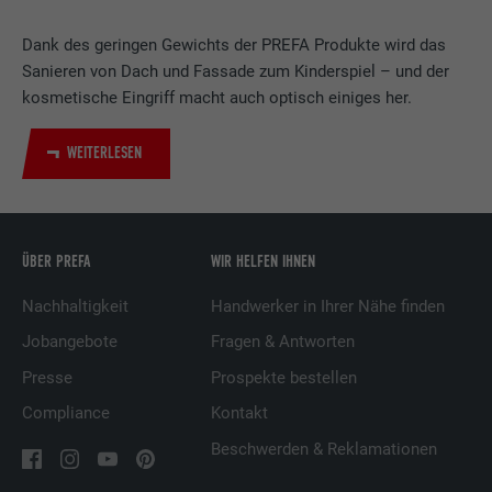
Verwendet vom Social-Networking-Dienst
LinkedIn für die Verfolgung der
Dank des geringen Gewichts der PREFA Produkte wird das
Zweck
Verwendung von eingebetteten
Sanieren von Dach und Fassade zum Kinderspiel – und der
Dienstleistungen.
kosmetische Eingriff macht auch optisch einiges her.
WEITERLESEN
Name
UserMatchHistory
Anbieter
LinkedIn
ÜBER PREFA
WIR HELFEN IHNEN
Laufzeit
29 Tage
Nachhaltigkeit
Handwerker in Ihrer Nähe finden
Wird verwendet, um Besucher auf
mehreren Webseiten zu verfolgen, um
Jobangebote
Fragen & Antworten
Zweck
relevante Werbung basierend auf den
Presse
Prospekte bestellen
Präferenzen des Besuchers zu
präsentieren.
Compliance
Kontakt
Beschwerden & Reklamationen
Name
lidc