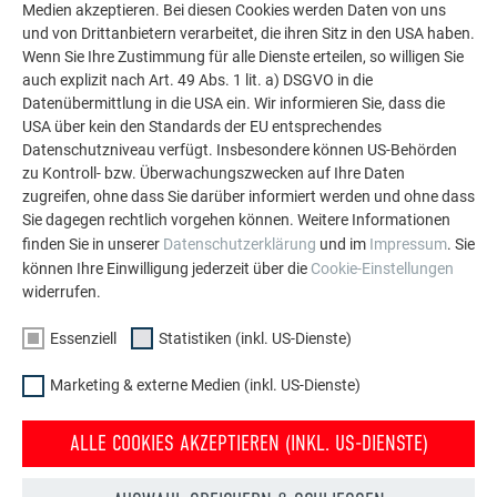
Medien akzeptieren. Bei diesen Cookies werden Daten von uns
Die PREFA Referenzgalerie zeigt, wie vielseitig
und von Drittanbietern verarbeitet, die ihren Sitz in den USA haben.
Aluminium eingesetzt werden kann. Entdecken Sie
Wenn Sie Ihre Zustimmung für alle Dienste erteilen, so willigen Sie
weitere beeindruckende Projekte mit den langlebigen
auch explizit nach Art. 49 Abs. 1 lit. a) DSGVO in die
PREFA Aluminiumlösungen für Dach, Solar und
Datenübermittlung in die USA ein. Wir informieren Sie, dass die
Fassade.
USA über kein den Standards der EU entsprechendes
Datenschutzniveau verfügt. Insbesondere können US-Behörden
zu Kontroll- bzw. Überwachungszwecken auf Ihre Daten
MEHR REFERENZEN ANSEHEN
zugreifen, ohne dass Sie darüber informiert werden und ohne dass
Sie dagegen rechtlich vorgehen können. Weitere Informationen
finden Sie in unserer
Datenschutzerklärung
und im
Impressum
. Sie
können Ihre Einwilligung jederzeit über die
Cookie-Einstellungen
widerrufen.
Essenziell
Statistiken (inkl. US-Dienste)
Marketing & externe Medien (inkl. US-Dienste)
ALLE COOKIES AKZEPTIEREN (INKL. US-DIENSTE)