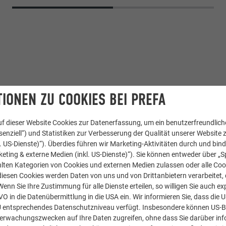
IONEN ZU COOKIES BEI PREFA
f dieser Website Cookies zur Datenerfassung, um ein benutzerfreundliche
enziell“) und Statistiken zur Verbesserung der Qualität unserer Website z
Aluminium Verbundplatte
kl. US-Dienste)“). Überdies führen wir Marketing-Aktivitäten durch und bin
eting & externe Medien (inkl. US-Dienste)“). Sie können entweder über „S
Sonderfarbe
lten Kategorien von Cookies und externen Medien zulassen oder alle Co
diesen Cookies werden Daten von uns und von Drittanbietern verarbeitet, di
Heke & Schreieck
nn Sie Ihre Zustimmung für alle Dienste erteilen, so willigen Sie auch exp
GVO in die Datenübermittlung in die USA ein. Wir informieren Sie, dass die 
U entsprechendes Datenschutzniveau verfügt. Insbesondere können US-
berwachungszwecken auf Ihre Daten zugreifen, ohne dass Sie darüber inf