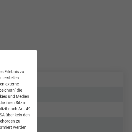
s Erlebnis zu
u erstellen
den externe
peichern“ die
okies und Medien
e ihren Sitz in
lizit nach Art. 49
USA über kein den
Behörden zu
ormiert werden