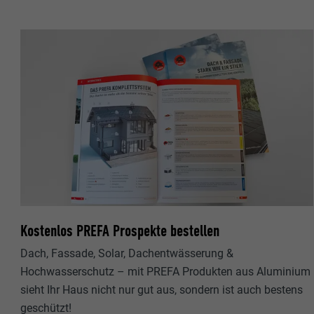
Name
Name
Anbieter
Anbieter
Laufzeit
Laufzeit
Zweck
Zweck
Name
Name
Anbieter
Anbieter
Kostenlos PREFA Prospekte bestellen
Laufzeit
Laufzeit
Dach, Fassade, Solar, Dachentwässerung &
Zweck
Hochwasserschutz – mit PREFA Produkten aus Aluminium
Zweck
sieht Ihr Haus nicht nur gut aus, sondern ist auch bestens
geschützt!