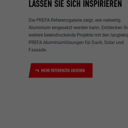
LASSEN SIE SICH INSPIRIEREN
Name
Zweck
MARKETING & E
Anbieter
Die PREFA Referenzgalerie zeigt, wie vielseitig
"Marketing & ex
Aluminium eingesetzt werden kann. Entdecken Si
verwendet, um p
Laufzeit
weitere beeindruckende Projekte mit den langlebi
hinweg beobacht
Videoplattform
PREFA Aluminiumlösungen für Dach, Solar und
Name
Zweck
Fassade.
Name
Anbieter
Anbieter
Name
Laufzeit
MEHR REFERENZEN ANSEHEN
Laufzeit
Anbieter
Zweck
Laufzeit
Zweck
Zweck