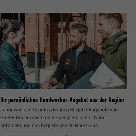
ische Daten
r Webseite.
Ihr persönliches Handwerker-Angebot aus der Region
In nur wenigen Schritten können Sie jetzt Angebote von
s "Folgen Sie
etzen von
PREFA Dachdeckern oder Spenglern in Ihrer Nähe
anfordern und das bequem von zu Hause aus.