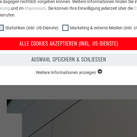
e dagegen rechtlich vorgehen können. Weitere Informationen finden Sie i
Österreich
ärung
und im
Impressum
. Sie können Ihre Einwilligung jederzeit über die
C
errufen.
Tivoli-Büro
Statistiken (inkl. US-Dienste)
Marketing & externe Medien (inkl. U
Firmengebäude
ALLE COOKIES AKZEPTIEREN (INKL. US-DIENSTE)
© PREFA | Werner Jäger
AUSWAHL SPEICHERN & SCHLIESSEN
Weitere Informationen anzeigen
ppe "Essenziell" werden für grundlegende Funktionen der Website benötig
dass die Website einwandfrei funktioniert.
Cookie-Informationen anzeigen
PHPSESSID
NKL. US-DIENSTE)
PHP
 (inkl. US-Dienste)"-Cookies helfen uns zu verstehen, wie die Website genut
werden gesammelt, um die Nutzererfahrung der Website zu verbessern.
Sitzung