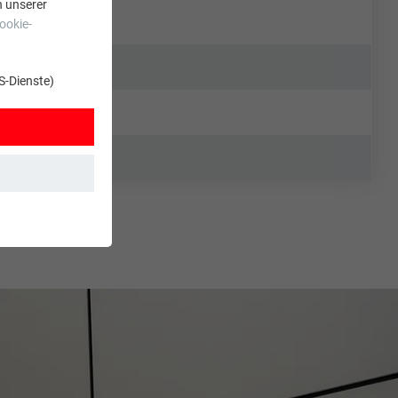
n unserer
ookie-
S-Dienste)
t. Dadurch ist
zt wird.