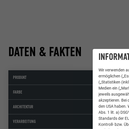
DATEN & FAKTEN
INFORMAT
Wir verwenden au
ermöglichen („Ess
PRODUKT
(„Statistiken (in
Medien ein („Mark
FARBE
jeweils ausgewäh
akzeptieren. Bei 
den USA haben. We
ARCHITEKTUR
Abs. 1 lit. a) DS
Standards der E
VERARBEITUNG
Kontroll- bzw. Ü