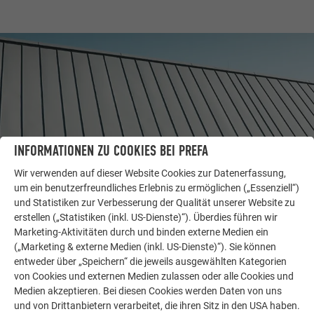
INFORMATIONEN ZU COOKIES BEI PREFA
Wir verwenden auf dieser Website Cookies zur Datenerfassung,
um ein benutzerfreundliches Erlebnis zu ermöglichen („Essenziell“)
und Statistiken zur Verbesserung der Qualität unserer Website zu
WEITERE OBJEKTE
erstellen („Statistiken (inkl. US-Dienste)“). Überdies führen wir
LASSEN SIE SICH INSPIRIEREN
Marketing-Aktivitäten durch und binden externe Medien ein
(„Marketing & externe Medien (inkl. US-Dienste)“). Sie können
entweder über „Speichern“ die jeweils ausgewählten Kategorien
Die PREFA Referenzgalerie zeigt, wie vielseitig
von Cookies und externen Medien zulassen oder alle Cookies und
Aluminium eingesetzt werden kann. Entdecken Sie
Medien akzeptieren. Bei diesen Cookies werden Daten von uns
weitere beeindruckende Projekte mit den langlebigen
und von Drittanbietern verarbeitet, die ihren Sitz in den USA haben.