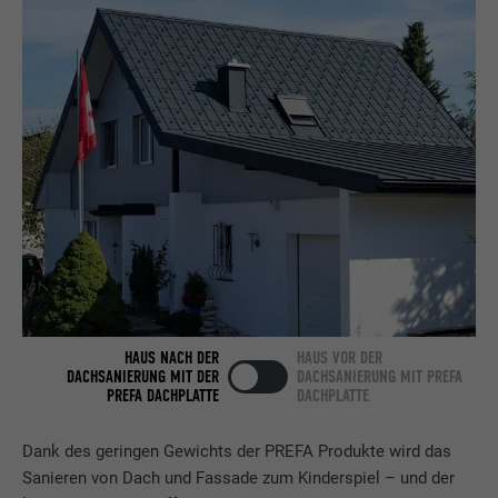
Name
bcookie
Anbieter
LinkedIn
Laufzeit
2 Jahre
Verwendet vom Social-Networking-Dienst
LinkedIn für die Verfolgung der
Zweck
Verwendung von eingebetteten
Dienstleistungen.
Name
bscookie
HAUS NACH DER
HAUS VOR DER
Anbieter
LinkedIn
DACHSANIERUNG MIT DER
DACHSANIERUNG MIT PREFA
PREFA DACHPLATTE
DACHPLATTE
Laufzeit
2 Jahre
Dank des geringen Gewichts der PREFA Produkte wird das
Verwendet vom Social-Networking-Dienst
Sanieren von Dach und Fassade zum Kinderspiel – und der
LinkedIn für die Verfolgung der