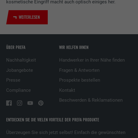
kosmetische Eingriff macht auch optisch einiges her.
Zweck
Verwendung von eingebetteten
Dienstleistungen.
WEITERLESEN
Name
UserMatchHistory
Anbieter
LinkedIn
ÜBER PREFA
WIR HELFEN IHNEN
Nachhaltigkeit
Handwerker in Ihrer Nähe finden
Laufzeit
29 Tage
Jobangebote
Fragen & Antworten
Wird verwendet, um Besucher auf
Presse
Prospekte bestellen
mehreren Webseiten zu verfolgen, um
Zweck
relevante Werbung basierend auf den
Compliance
Kontakt
Präferenzen des Besuchers zu
Beschwerden & Reklamationen
präsentieren.
ENTDECKEN SIE DIE VIELEN VORTEILE DER PREFA PRODUKTE
Name
lidc
Überzeugen Sie sich jetzt selbst! Einfach die gewünschten
Anbieter
LinkedIn