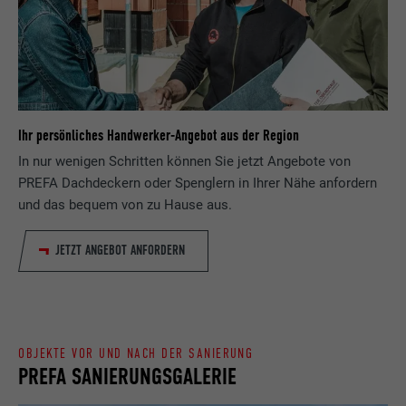
Registriert eine eindeutige ID, die verwendet
Zweck
wird, um statistische Daten dazu, wieder
Anbieter
ads.linkedin.com
Besucher die Website nutzt, zu generieren.
Laufzeit
Sitzung
Name
_gaexp
Speichert die vom Benutzer ausgewählte
Zweck
Ihr persönliches Handwerker-Angebot aus der Region
Sprach version einer Webseite.
Anbieter
Google Optimize
In nur wenigen Schritten können Sie jetzt Angebote von
PREFA Dachdeckern oder Spenglern in Ihrer Nähe anfordern
Laufzeit
90 Tage
Name
lang
und das bequem von zu Hause aus.
Wird testweise gesetzt, um zu prüfen, ob
Anbieter
LinkedIn
der Browser das Setzen von Cookies
JETZT ANGEBOT ANFORDERN
Zweck
erlaubt. Enthält keine
Laufzeit
Sitzung
Identifikationsmerkmale.
Eingestellt von LinkedIn, wenn eine
Zweck
Webseite ein eingebettetes "Folgen Sie
OBJEKTE VOR UND NACH DER SANIERUNG
uns"-Fenster enthält.
PREFA SANIERUNGSGALERIE