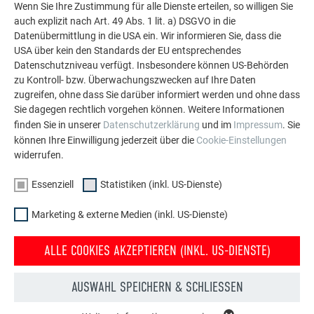
PREFA Aluminiumlösungen für Dach, Solar und
Wenn Sie Ihre Zustimmung für alle Dienste erteilen, so willigen Sie
Fassade.
auch explizit nach Art. 49 Abs. 1 lit. a) DSGVO in die
Datenübermittlung in die USA ein. Wir informieren Sie, dass die
USA über kein den Standards der EU entsprechendes
MEHR REFERENZEN ANSEHEN
Datenschutzniveau verfügt. Insbesondere können US-Behörden
zu Kontroll- bzw. Überwachungszwecken auf Ihre Daten
zugreifen, ohne dass Sie darüber informiert werden und ohne dass
Sie dagegen rechtlich vorgehen können. Weitere Informationen
finden Sie in unserer
Datenschutzerklärung
und im
Impressum
. Sie
können Ihre Einwilligung jederzeit über die
Cookie-Einstellungen
widerrufen.
Essenziell
Statistiken (inkl. US-Dienste)
Marketing & externe Medien (inkl. US-Dienste)
ALLE COOKIES AKZEPTIEREN (INKL. US-DIENSTE)
AUSWAHL SPEICHERN & SCHLIESSEN