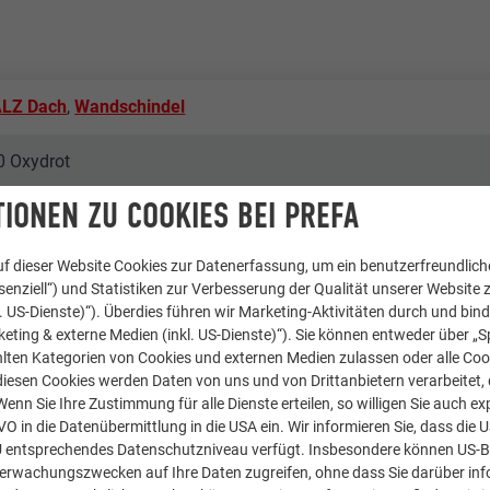
LZ Dach
,
Wandschindel
0 Oxydrot
IONEN ZU COOKIES BEI PREFA
chitekten
f dieser Website Cookies zur Datenerfassung, um ein benutzerfreundliche
fl Bau
enziell“) und Statistiken zur Verbesserung der Qualität unserer Website z
kl. US-Dienste)“). Überdies führen wir Marketing-Aktivitäten durch und bin
eting & externe Medien (inkl. US-Dienste)“). Sie können entweder über „S
lten Kategorien von Cookies und externen Medien zulassen oder alle Co
diesen Cookies werden Daten von uns und von Drittanbietern verarbeitet, di
hings
nn Sie Ihre Zustimmung für alle Dienste erteilen, so willigen Sie auch exp
GVO in die Datenübermittlung in die USA ein. Wir informieren Sie, dass die 
 & Gastronomie, Alpine Hütten
U entsprechendes Datenschutzniveau verfügt. Insbesondere können US-
berwachungszwecken auf Ihre Daten zugreifen, ohne dass Sie darüber inf