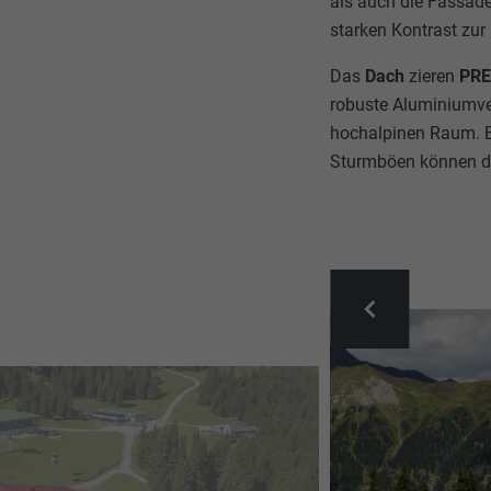
als auch die Fassad
starken Kontrast zu
Das
Dach
zieren
PR
robuste Aluminiumver
hochalpinen Raum. E
Sturmböen können d