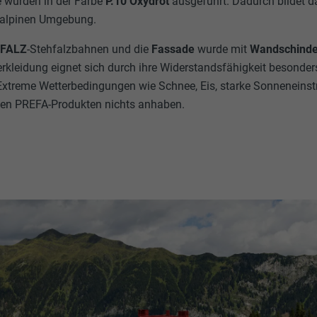
e wurden in der Farbe
P.10 Oxydrot
ausgeführt. Dadurch bildet 
r alpinen Umgebung.
EFALZ
-Stehfalzbahnen und die
Fassade
wurde mit
Wandschind
kleidung eignet sich durch ihre Widerstandsfähigkeit besonders
xtreme Wetterbedingungen wie Schnee, Eis, starke Sonneneinst
en PREFA-Produkten nichts anhaben.