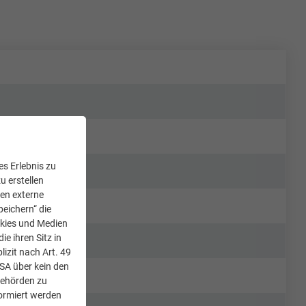
s Erlebnis zu
u erstellen
den externe
peichern“ die
okies und Medien
e ihren Sitz in
lizit nach Art. 49
USA über kein den
Behörden zu
ormiert werden