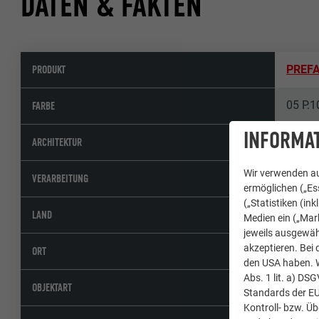
DATEN & FAKTEN
PRODUKT
PREFA
05 P.1
FARBE
INFORMAT
LZP Ar
ARCHITEKTUR
Wir verwenden au
Stamp
VERARBEITUNG
ermöglichen („Ess
(„Statistiken (in
Italien
LAND
Medien ein („Mark
jeweils ausgewäh
akzeptieren. Bei 
Ratsc
ORT
den USA haben. We
Abs. 1 lit. a) DS
Hotels
OBJEKTART
Standards der E
Kontroll- bzw. Ü