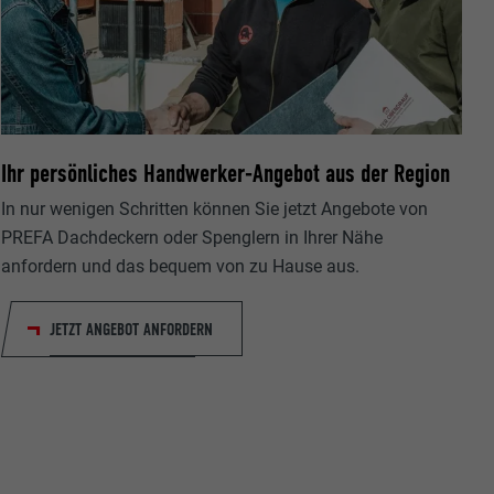
Ihr persönliches Handwerker-Angebot aus der Region
ische Daten
r Webseite.
In nur wenigen Schritten können Sie jetzt Angebote von
PREFA Dachdeckern oder Spenglern in Ihrer Nähe
anfordern und das bequem von zu Hause aus.
JETZT ANGEBOT ANFORDERN
s "Folgen Sie
etzen von