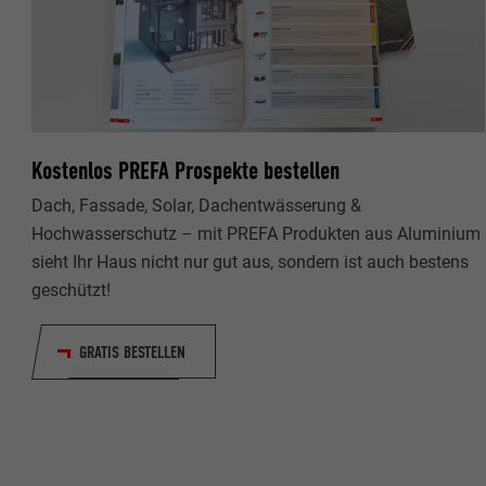
Name
Name
Anbieter
Anbieter
Laufzeit
Laufzeit
Kostenlos PREFA Prospekte bestellen
Zweck
Zweck
Dach, Fassade, Solar, Dachentwässerung &
Hochwasserschutz – mit PREFA Produkten aus Aluminium
Name
sieht Ihr Haus nicht nur gut aus, sondern ist auch bestens
Name
geschützt!
Anbieter
Anbieter
GRATIS BESTELLEN
Laufzeit
Laufzeit
Zweck
Zweck