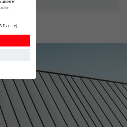
n unserer
ookie-
S-Dienste)
t. Dadurch ist
zt wird.