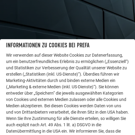
INFORMATIONEN ZU COOKIES BEI PREFA
WEITERE OBJEKTE
Wir verwenden auf dieser Website Cookies zur Datenerfassung,
LASSEN SIE SICH INSPIRIEREN
um ein benutzerfreundliches Erlebnis zu ermöglichen („Essenziell“)
und Statistiken zur Verbesserung der Qualität unserer Website zu
erstellen („Statistiken (inkl. US-Dienste)“). Überdies führen wir
Die PREFA Referenzgalerie zeigt, wie vielseitig
Marketing-Aktivitäten durch und binden externe Medien ein
Aluminium eingesetzt werden kann. Entdecken Sie
(„Marketing & externe Medien (inkl. US-Dienste)“). Sie können
weitere beeindruckende Projekte mit den langlebigen
entweder über „Speichern“ die jeweils ausgewählten Kategorien
PREFA Aluminiumlösungen für Dach, Solar und
von Cookies und externen Medien zulassen oder alle Cookies und
Fassade.
Medien akzeptieren. Bei diesen Cookies werden Daten von uns
und von Drittanbietern verarbeitet, die ihren Sitz in den USA haben.
Wenn Sie Ihre Zustimmung für alle Dienste erteilen, so willigen Sie
MEHR REFERENZEN ANSEHEN
auch explizit nach Art. 49 Abs. 1 lit. a) DSGVO in die
Datenübermittlung in die USA ein. Wir informieren Sie, dass die