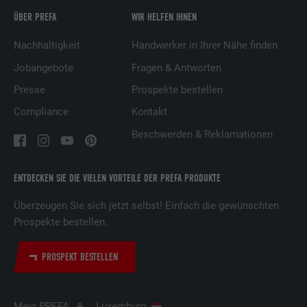
ÜBER PREFA
WIR HELFEN IHNEN
Name
UserMatchHistory
Nachhaltigkeit
Handwerker in Ihrer Nähe finden
Anbieter
LinkedIn
Jobangebote
Fragen & Antworten
Presse
Prospekte bestellen
Laufzeit
29 Tage
Compliance
Kontakt
Wird verwendet, um Besucher auf
Beschwerden & Reklamationen
mehreren Webseiten zu verfolgen, um
Zweck
relevante Werbung basierend auf den
Präferenzen des Besuchers zu
ENTDECKEN SIE DIE VIELEN VORTEILE DER PREFA PRODUKTE
präsentieren.
Überzeugen Sie sich jetzt selbst! Einfach die gewünschten
Prospekte bestellen.
Name
lidc
PROSPEKT BESTELLEN
Anbieter
LinkedIn
Laufzeit
1 Tag
Mein PREFA
Luxemburg