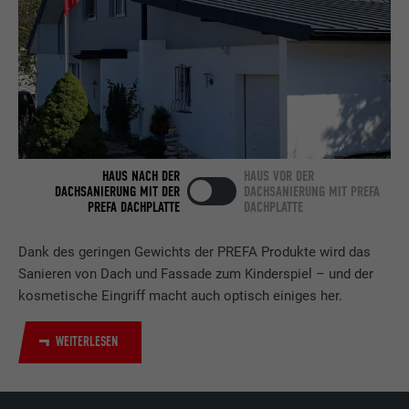
Laufzeit
2 Jahre
Verwendet vom Social-Networking-Dienst
LinkedIn für die Verfolgung der
Zweck
Verwendung von eingebetteten
Dienstleistungen.
HAUS NACH DER
HAUS VOR DER
DACHSANIERUNG MIT DER
DACHSANIERUNG MIT PREFA
Name
bscookie
PREFA DACHPLATTE
DACHPLATTE
Anbieter
LinkedIn
Dank des geringen Gewichts der PREFA Produkte wird das
Sanieren von Dach und Fassade zum Kinderspiel – und der
Laufzeit
2 Jahre
kosmetische Eingriff macht auch optisch einiges her.
Verwendet vom Social-Networking-Dienst
WEITERLESEN
LinkedIn für die Verfolgung der
Zweck
Verwendung von eingebetteten
Dienstleistungen.