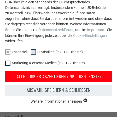
USA über kein den Standards der EU entsprechendes
Datenschutzniveau verfügt. Insbesondere können US-Behörden
zu Kontroll- bzw. Überwachungszwecken auf Ihre Daten
zugreifen, ohne dass Sie darüber informiert werden und ohne dass
Sie dagegen rechtlich vorgehen können. Weitere Informationen
finden Sie in unserer
Datenschutzerklärung
und im
Impressum
. Sie
können Ihre Einwilligung jederzeit über die
Cookie-Einstellungen
widerrufen.
Essenziell
Statistiken (inkl. US-Dienste)
Marketing & externe Medien (inkl. US-Dienste)
ALLE COOKIES AKZEPTIEREN (INKL. US-DIENSTE)
AUSWAHL SPEICHERN & SCHLIESSEN
Kostenlos PREFA Prospekte bestellen
Dach, Fassade, Solar, Dachentwässerung &
Weitere Informationen anzeigen
ESSENZIELL
Hochwasserschutz – mit PREFA Produkten aus Aluminium
Cookies der Gruppe "Essenziell" werden für grundlegende
sieht Ihr Haus nicht nur gut aus, sondern ist auch bestens
Funktionen der Website benötigt. Dadurch ist gewährleistet,
geschützt!