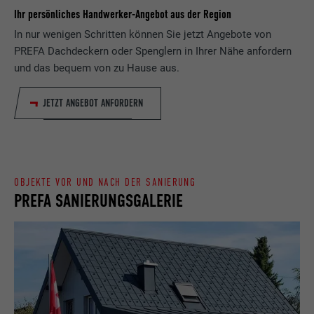
Laufzeit
Sitzung
Ihr persönliches Handwerker-Angebot aus der Region
In nur wenigen Schritten können Sie jetzt Angebote von
Name
_gaexp
Speichert die vom Benutzer ausgewählte
PREFA Dachdeckern oder Spenglern in Ihrer Nähe anfordern
Zweck
Sprach version einer Webseite.
und das bequem von zu Hause aus.
Anbieter
Google Optimize
Laufzeit
90 Tage
JETZT ANGEBOT ANFORDERN
Name
lang
Wird testweise gesetzt, um zu prüfen, ob
Anbieter
LinkedIn
der Browser das Setzen von Cookies
Zweck
erlaubt. Enthält keine
Laufzeit
Sitzung
Identifikationsmerkmale.
OBJEKTE VOR UND NACH DER SANIERUNG
PREFA SANIERUNGSGALERIE
Eingestellt von LinkedIn, wenn eine
Zweck
Webseite ein eingebettetes "Folgen Sie
uns"-Fenster enthält.
Name
bcookie
Anbieter
LinkedIn