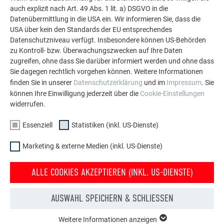
auch explizit nach Art. 49 Abs. 1 lit. a) DSGVO in die
Datenübermittlung in die USA ein. Wir informieren Sie, dass die
USA über kein den Standards der EU entsprechendes
MEHR REFERENZEN ANSEHEN
Datenschutzniveau verfügt. Insbesondere können US-Behörden
zu Kontroll- bzw. Überwachungszwecken auf Ihre Daten
zugreifen, ohne dass Sie darüber informiert werden und ohne dass
Sie dagegen rechtlich vorgehen können. Weitere Informationen
finden Sie in unserer
Datenschutzerklärung
und im
Impressum
. Sie
können Ihre Einwilligung jederzeit über die
Cookie-Einstellungen
widerrufen.
Essenziell
Statistiken (inkl. US-Dienste)
Marketing & externe Medien (inkl. US-Dienste)
ALLE COOKIES AKZEPTIEREN (INKL. US-DIENSTE)
AUSWAHL SPEICHERN & SCHLIESSEN
Weitere Informationen anzeigen
ESSENZIELL
Kostenlos PREFA Prospekte bestellen