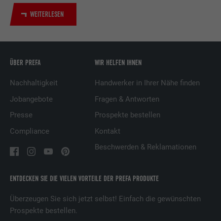
Verwendung von eingebetteten
Dienstleistungen.
WEITERLESEN
Name
UserMatchHistory
ÜBER PREFA
WIR HELFEN IHNEN
Anbieter
LinkedIn
Nachhaltigkeit
Handwerker in Ihrer Nähe finden
Laufzeit
29 Tage
Jobangebote
Fragen & Antworten
Wird verwendet, um Besucher auf
Presse
Prospekte bestellen
mehreren Webseiten zu verfolgen, um
Compliance
Kontakt
Zweck
relevante Werbung basierend auf den
Präferenzen des Besuchers zu
Beschwerden & Reklamationen
präsentieren.
ENTDECKEN SIE DIE VIELEN VORTEILE DER PREFA PRODUKTE
Name
lidc
Überzeugen Sie sich jetzt selbst! Einfach die gewünschten
Prospekte bestellen.
Anbieter
LinkedIn