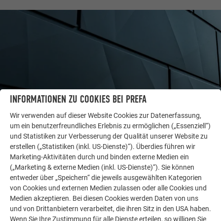
INFORMATIONEN ZU COOKIES BEI PREFA
Wir verwenden auf dieser Website Cookies zur Datenerfassung,
um ein benutzerfreundliches Erlebnis zu ermöglichen („Essenziell“)
und Statistiken zur Verbesserung der Qualität unserer Website zu
WEITERE OBJEKTE
erstellen („Statistiken (inkl. US-Dienste)“). Überdies führen wir
LASSEN SIE SICH INSPIRIEREN
Marketing-Aktivitäten durch und binden externe Medien ein
(„Marketing & externe Medien (inkl. US-Dienste)“). Sie können
Die PREFA Referenzgalerie zeigt, wie vielseitig
entweder über „Speichern“ die jeweils ausgewählten Kategorien
Aluminium eingesetzt werden kann. Entdecken Sie
von Cookies und externen Medien zulassen oder alle Cookies und
weitere beeindruckende Projekte mit den langlebigen
Medien akzeptieren. Bei diesen Cookies werden Daten von uns
PREFA Aluminiumlösungen für Dach, Solar und
und von Drittanbietern verarbeitet, die ihren Sitz in den USA haben.
Wenn Sie Ihre Zustimmung für alle Dienste erteilen, so willigen Sie
Fassade.