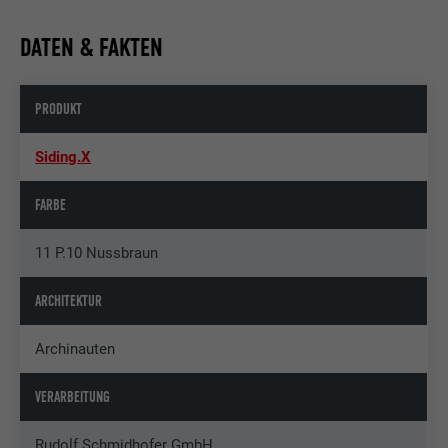
DATEN & FAKTEN
PRODUKT
Siding.X
FARBE
11 P.10 Nussbraun
ARCHITEKTUR
Archinauten
VERARBEITUNG
Rudolf Schmidhofer GmbH