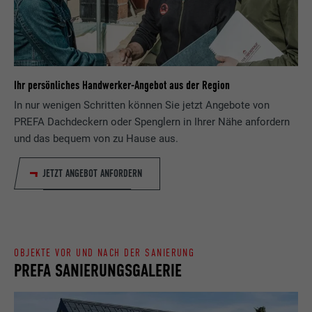
Zweck
wird, um statistische Daten dazu, wieder
Anbieter
ads.linkedin.com
Besucher die Website nutzt, zu generieren.
Laufzeit
Sitzung
Name
_gaexp
Speichert die vom Benutzer ausgewählte
Ihr persönliches Handwerker-Angebot aus der Region
Zweck
Sprach version einer Webseite.
Anbieter
Google Optimize
In nur wenigen Schritten können Sie jetzt Angebote von
PREFA Dachdeckern oder Spenglern in Ihrer Nähe anfordern
Laufzeit
90 Tage
und das bequem von zu Hause aus.
Name
lang
Wird testweise gesetzt, um zu prüfen, ob
JETZT ANGEBOT ANFORDERN
Anbieter
LinkedIn
der Browser das Setzen von Cookies
Zweck
erlaubt. Enthält keine
Laufzeit
Sitzung
Identifikationsmerkmale.
Eingestellt von LinkedIn, wenn eine
Zweck
Webseite ein eingebettetes "Folgen Sie
OBJEKTE VOR UND NACH DER SANIERUNG
PREFA SANIERUNGSGALERIE
uns"-Fenster enthält.