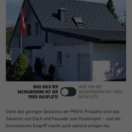
Name
bcookie
Anbieter
LinkedIn
Laufzeit
2 Jahre
Verwendet vom Social-Networking-Dienst
LinkedIn für die Verfolgung der
Zweck
Verwendung von eingebetteten
Dienstleistungen.
Name
bscookie
HAUS NACH DER
HAUS VOR DER
DACHSANIERUNG MIT DER
DACHSANIERUNG MIT PREFA
Anbieter
LinkedIn
PREFA DACHPLATTE
DACHPLATTE
Laufzeit
2 Jahre
Dank des geringen Gewichts der PREFA Produkte wird das
Sanieren von Dach und Fassade zum Kinderspiel – und der
Verwendet vom Social-Networking-Dienst
kosmetische Eingriff macht auch optisch einiges her.
LinkedIn für die Verfolgung der
Zweck