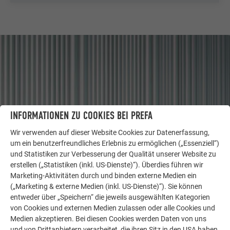
INFORMATIONEN ZU COOKIES BEI PREFA
Wir verwenden auf dieser Website Cookies zur Datenerfassung,
um ein benutzerfreundliches Erlebnis zu ermöglichen („Essenziell“)
und Statistiken zur Verbesserung der Qualität unserer Website zu
erstellen („Statistiken (inkl. US-Dienste)“). Überdies führen wir
WEITERE OBJEKTE
Marketing-Aktivitäten durch und binden externe Medien ein
LASSEN SIE SICH INSPIRIEREN
(„Marketing & externe Medien (inkl. US-Dienste)“). Sie können
entweder über „Speichern“ die jeweils ausgewählten Kategorien
Die PREFA Referenzgalerie zeigt, wie vielseitig
von Cookies und externen Medien zulassen oder alle Cookies und
Aluminium eingesetzt werden kann. Entdecken Sie
Medien akzeptieren. Bei diesen Cookies werden Daten von uns
weitere beeindruckende Projekte mit den langlebigen
und von Drittanbietern verarbeitet, die ihren Sitz in den USA haben.