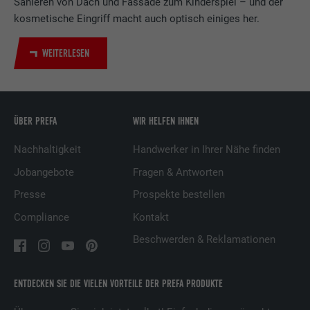
Sanieren von Dach und Fassade zum Kinderspiel – und der
LinkedIn für die Verfolgung der
Zweck
kosmetische Eingriff macht auch optisch einiges her.
Verwendung von eingebetteten
Dienstleistungen.
WEITERLESEN
Name
UserMatchHistory
Anbieter
LinkedIn
ÜBER PREFA
WIR HELFEN IHNEN
Laufzeit
29 Tage
Nachhaltigkeit
Handwerker in Ihrer Nähe finden
Jobangebote
Fragen & Antworten
Wird verwendet, um Besucher auf
mehreren Webseiten zu verfolgen, um
Presse
Prospekte bestellen
Zweck
relevante Werbung basierend auf den
Compliance
Kontakt
Präferenzen des Besuchers zu
präsentieren.
Beschwerden & Reklamationen
Name
lidc
ENTDECKEN SIE DIE VIELEN VORTEILE DER PREFA PRODUKTE