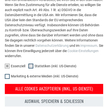
Wenn Sie Ihre Zustimmung für alle Dienste erteilen, so willigen Sie
PREFA Aluminiumlösungen für Dach, Solar und
auch explizit nach Art. 49 Abs. 1 lit. a) DSGVO in die
Fassade.
Datenübermittlung in die USA ein. Wir informieren Sie, dass die
USA über kein den Standards der EU entsprechendes
Datenschutzniveau verfügt. Insbesondere können US-Behörden
MEHR REFERENZEN ANSEHEN
zu Kontroll- bzw. Überwachungszwecken auf Ihre Daten
zugreifen, ohne dass Sie darüber informiert werden und ohne dass
Sie dagegen rechtlich vorgehen können. Weitere Informationen
finden Sie in unserer
Datenschutzerklärung
und im
Impressum
. Sie
können Ihre Einwilligung jederzeit über die
Cookie-Einstellungen
widerrufen.
Essenziell
Statistiken (inkl. US-Dienste)
Marketing & externe Medien (inkl. US-Dienste)
ALLE COOKIES AKZEPTIEREN (INKL. US-DIENSTE)
AUSWAHL SPEICHERN & SCHLIESSEN